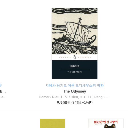
무
지혜와 용기로 이룬 오디세우스의 귀환
Dragon Masters #32 : Heart of the Ruby Dragon (A Branches Book)
The Odyssey
c Inc
Homer / Rieu, E. V. / Rieu, D. C. H.
|
Penguin Group
9,900
원
(34%
+1%
)