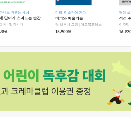
 하나로 바뀌는 세상
미피, 미술관에 가다
평생 쓸
에 단어가 스며드는 순간
미피와 예술가들
적정 
엽 저
|
빛의서가
딕 브루너 그림
|
아트북프레스
이주택 
00
원
18,900
원
16,92