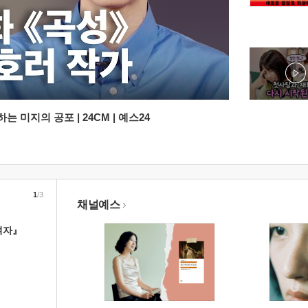
 미지의 공포 | 24CM | 예스24
1
/3
채널예스
여자』