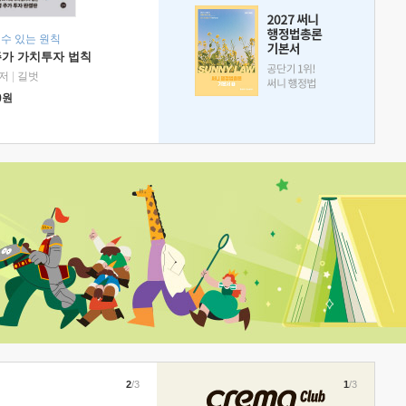
 수 있는 원칙
주가 가치투자 법칙
저
|
길벗
0
원
2
/3
1
/3