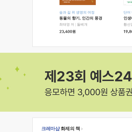
숲과 길 위 생명의 여정
단어
동물의 향기, 인간의 풍경
인생
최태영 저
|
돌베개
황선
23,400
원
19,8
크레마샵
화제의 책