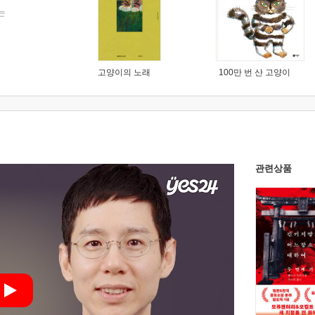
는
고양이의 노래
100만 번 산 고양이
관련상품