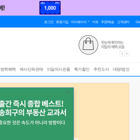
로그인
회원가입
마이페이지
카트
주문/배송
고객센터
Gl
름방학혜택
예사단독판매
이달의사은품
특가할인
추천도서
대량/법인