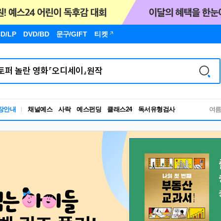
D/LP
DVD/BD
문구
/GIFT
티켓
독서유형검사
장안내
채널예스
사락
예스펀딩
클래스24
RBTI Lab
여
독서유형검사