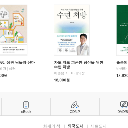
60, 생판 남들과 산다
자도 자도 피곤한 당신을 위한
슬픔의
수면 처방
희 저
|
샘터
바버라 
이준용 저
|
미래의창
00
원
17,82
18,000
원
eBook
CD/LP
DVD/
화제의 책
외국도서
세트도서