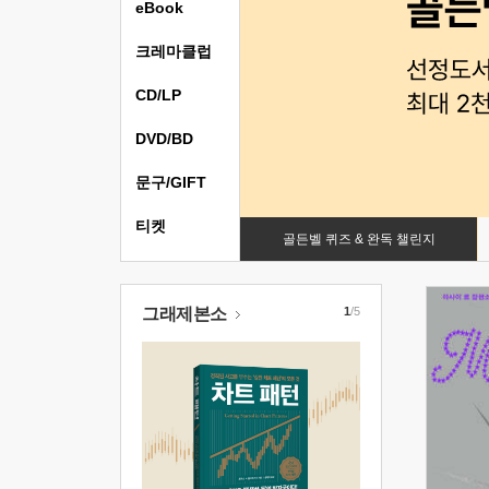
eBook
크레마클럽
CD/LP
DVD/BD
문구/GIFT
티켓
골든벨 퀴즈 & 완독 챌린지
그래제본소
1
/5