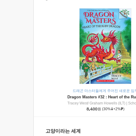
드래곤 마스터들에게 주어진 새로운 임
Tracey West/ Graham Howells (ILT)
|
Scholasti
8,400
원
(30%
+2%
)
고양이라는 세계