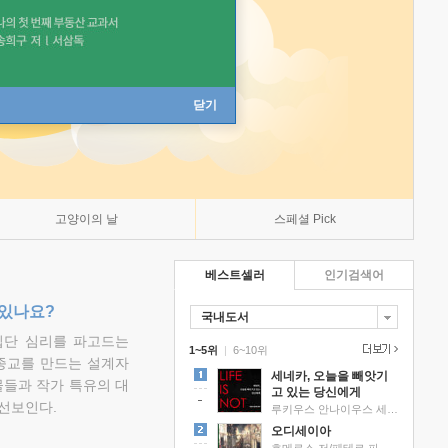
닫기
고양이의 날
스페셜 Pick
베스트셀러
인기검색어
 있나요?
국내도서
집단 심리를 파고드는
1~5위
|
6~10위
 종교를 만드는 설계자
세네카, 오늘을 빼앗기
물들과 작가 특유의 대
고 있는 당신에게
선보인다.
루키우스 안나이우스 세네카 저/하와이 대저택 편역
오디세이아