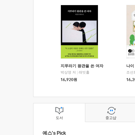
지푸라기 왕관을 쓴 여자
나이 
박상영 저
|
래빗홀
조선
16,920
원
16,2
도서
중고샵
예스's Pick