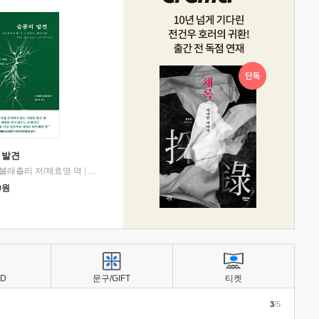
 발견
블래츨리 저/제효영 역
|
디플롯
0
원
BD
문구/GIFT
티켓
3
/5