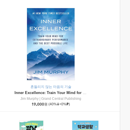
흔들리지 않는 마음의 기술
Inner Excellence: Train Your Mind for Extraordinary Performance and the Best Possible Life
Jim Murphy
|
Grand Central Publishing
19,000
원
(40%
+0%
)