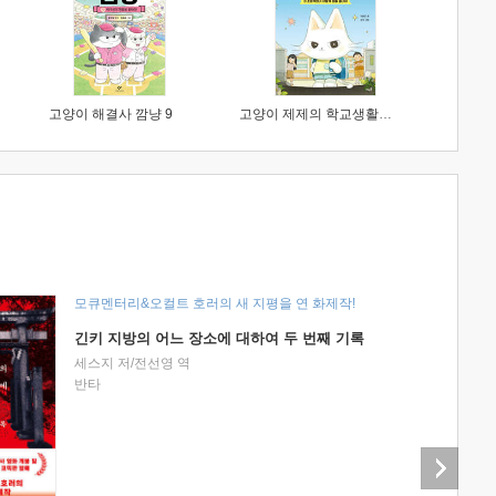
고양이 해결사 깜냥 9
고양이 제제의 학교생활 1 : 초등학생이 이렇게 힘들 줄이야
모큐멘터리&오컬트 호러의 새 지평을 연 화제작!
긴키 지방의 어느 장소에 대하여 두 번째 기록
세스지 저/전선영 역
반타