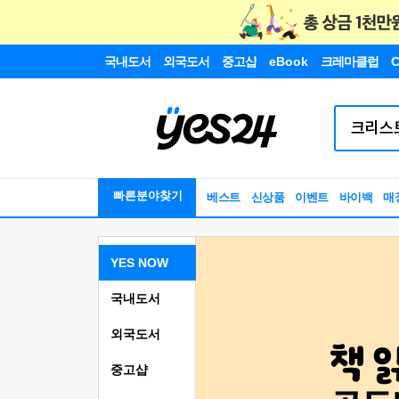
국내도서
외국도서
중고샵
eBook
크레마클럽
C
빠른분야찾기
베스트
신상품
이벤트
바이백
매
YES NOW
국내도서
외국도서
중고샵