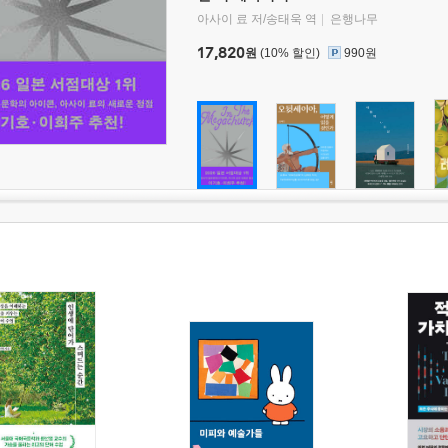
아사이 료 저/송태욱 역
은행나무
17,820
원
(10% 할인)
990원