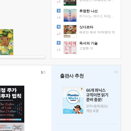
호메로스 저/페테르 파울 루벤스 그림/박문재 역
1
투명한 나선
히가시노 게이고 저/김선영 역
1
싯다르타
헤르만 헤세 저/박병덕 역
1
독서의 기술
고명환 저
1
1
/3
출판사 추천