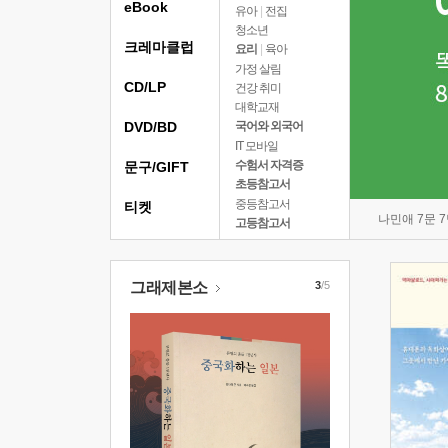
eBook
유아
|
전집
청소년
크레마클럽
요리
|
육아
가정 살림
CD/LP
건강 취미
대학교재
DVD/BD
국어와 외국어
IT 모바일
수험서 자격증
문구/GIFT
초등참고서
중등참고서
티켓
나민애 7문 
고등참고서
그래제본소
3
/5