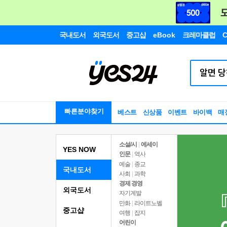
국내도서
외국도서
중고샵
eBook
크레마클럽
C
빠른분야찾기
베스트
신상품
이벤트
바이백
매
소설/시
|
에세이
YES NOW
인문
|
역사
예술
|
종교
국내도서
사회
|
과학
경제 경영
외국도서
자기계발
만화
|
라이트노벨
중고샵
여행
|
잡지
어린이