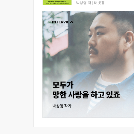
박상영 저
|
래빗홀