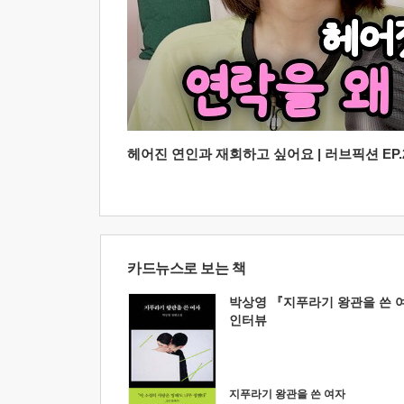
헤어진 연인과 재회하고 싶어요 | 러브픽션 EP.2
카드뉴스로 보는 책
박상영 『지푸라기 왕관을 쓴 
인터뷰
지푸라기 왕관을 쓴 여자