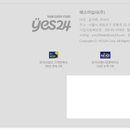
대표 : 김석환, 최세라
주소 : 서울시 영등포구 은행로 11,
사업자등록번호 : 229-81-37000 
이메일 : yes24help@yes24.c
Copyright ⓒ YES24 Corp. All Right