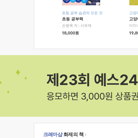
초등 공부 습관의 모든 것
고양
초등 공부력
고양
손병목 저
|
서유재
이미
18,000
원
19,8
크레마샵
화제의 책