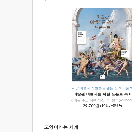
서양 미술사의 흐름을 꿰는 반려 미술
미술관 여행자를 위한 도슨트 북 II
카미유 주노 저/이세진 역
|
윌북(willboo
29,700
원
(10%
+5%
)
고양이라는 세계