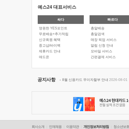
예스24 대표서비스
싸다
빠르다
영원한 YES포인트
총알배송
무료배송+추가적립
총알검색
신규회원 혜택
매장 픽업 서비스
중고샵/바이백
알림 신청 안내
제휴카드 안내
모바일 서비스
애드온
간편결제 서비스
공지사항
8월 신용카드 무이자할부 안내
2026-08-01
회사소개
인재채용
이용약관
개인정보처리방침
청소년보