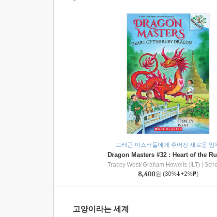
드래곤 마스터들에게 주어진 새로운 임
Tracey West/ Graham Howells (ILT)
|
Scholasti
8,400
원
(30%
+2%
)
고양이라는 세계