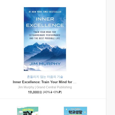
흔들리지 않는 마음의 기술
Inner Excellence: Train Your Mind for Extraordinary Performance and the Best Possible Life
Jim Murphy
|
Grand Central Publishing
19,000
원
(40%
+0%
)