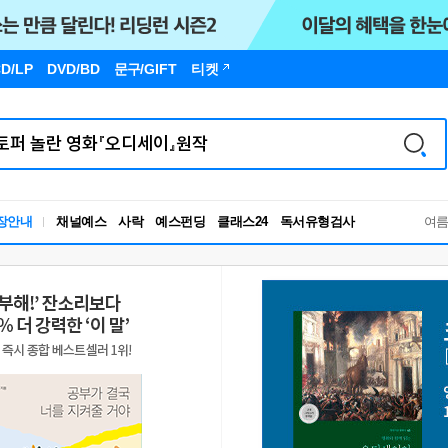
D/LP
DVD/BD
문구
/GIFT
티켓
장안내
채널예스
사락
예스펀딩
클래스24
독서유형검사
여
RBTI Lab
독서유형검사