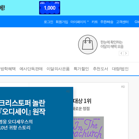
로그인
회원가입
마이페이지
카트
주문/배송
고객센터
Gl
름방학혜택
예사단독판매
이달의사은품
특가할인
추천도서
대량/법인