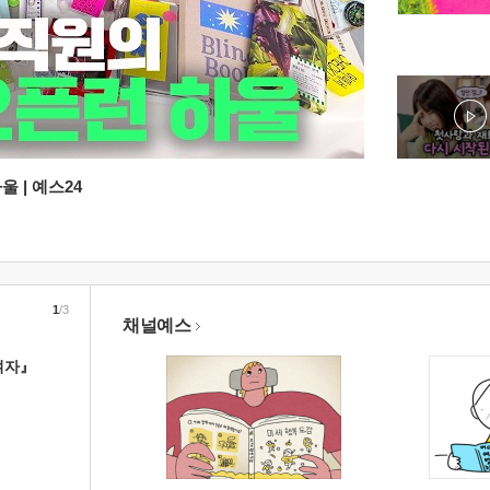
 | 예스24
1
/3
채널예스
여자』