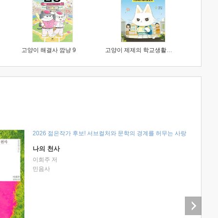
고양이 해결사 깜냥 9
고양이 제제의 학교생활 1 : 초등학생이 이렇게 힘들 줄이야
2026 젊은작가 후보! 서브컬처와 문학의 경계를 허무는 사랑
나의 천사
이희주 저
민음사