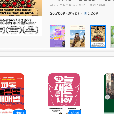
제도권주식분석(최기원) 저
와이즈베리
20,700
원
(10% 할인)
1,150원