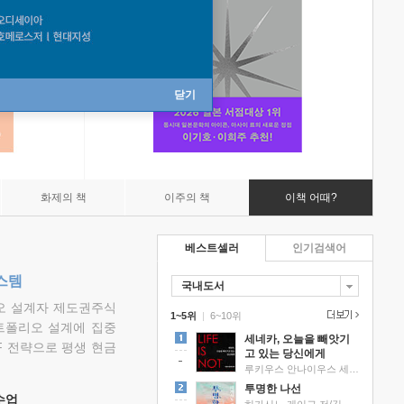
닫기
화제의 책
이주의 책
이책 어때?
베스트셀러
인기검색어
스템
국내도서
리오 설계자 제도권주식
1~5위
|
6~10위
트폴리오 설계에 집중
세네카, 오늘을 빼앗기
F 전략으로 평생 현금
고 있는 당신에게
루키우스 안나이우스 세네카 저/하와이 대저택 편역
투명한 나선
 수업