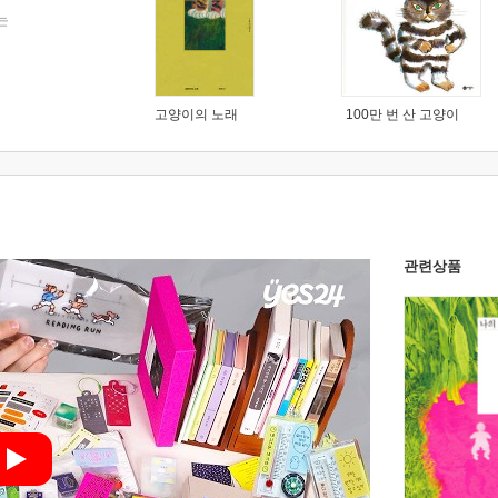
는
고양이의 노래
100만 번 산 고양이
관련상품