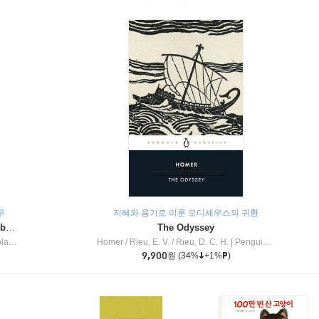
무
지혜와 용기로 이룬 오디세우스의 귀환
Dragon Masters #32 : Heart of the Ruby Dragon (A Branches Book)
The Odyssey
c Inc
Homer / Rieu, E. V. / Rieu, D. C. H.
|
Penguin Group
9,900
원
(34%
+1%
)