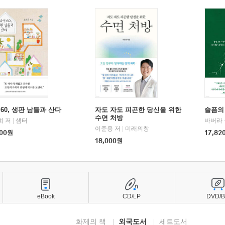
60, 생판 남들과 산다
자도 자도 피곤한 당신을 위한
슬픔의
수면 처방
희 저
|
샘터
바버라 
이준용 저
|
미래의창
00
원
17,82
18,000
원
eBook
CD/LP
DVD/
화제의 책
외국도서
세트도서