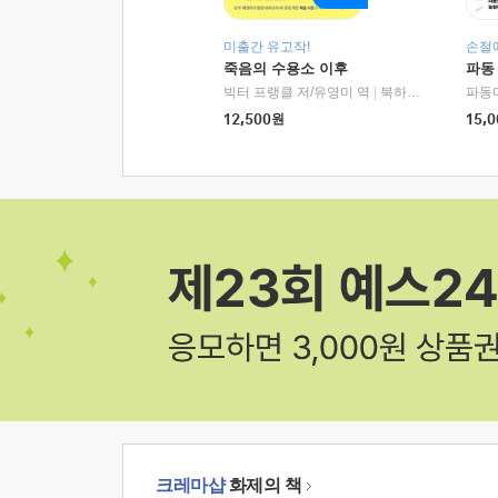
미출간 유고작!
손절
죽음의 수용소 이후
파동
빅터 프랭클 저/유영미 역
|
북하우스
파동
12,500
원
15,0
크레마샵
화제의 책