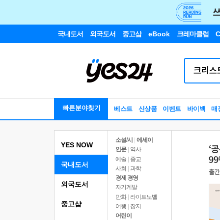
국내도서
외국도서
중고샵
eBook
크레마클럽
C
빠른분야찾기
베스트
신상품
이벤트
바이백
매
소설/시
|
에세이
YES NOW
인문
|
역사
예술
|
종교
국내도서
사회
|
과학
경제 경영
외국도서
자기계발
만화
|
라이트노벨
중고샵
여행
|
잡지
어린이