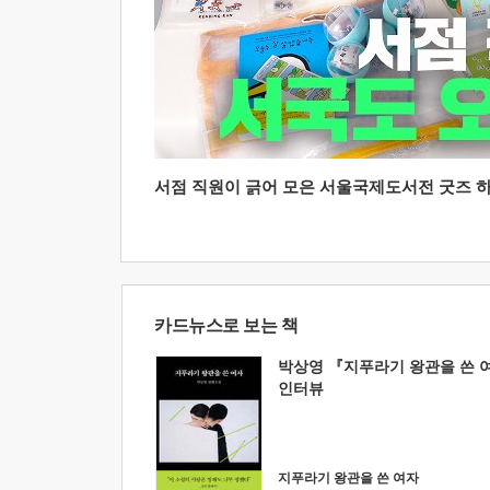
서점 직원이 긁어 모은 서울국제도서전 굿즈 하울
카드뉴스로 보는 책
박상영 『지푸라기 왕관을 쓴 
인터뷰
지푸라기 왕관을 쓴 여자