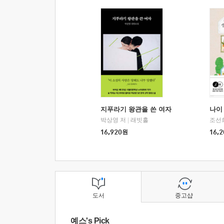
지푸라기 왕관을 쓴 여자
나이 
박상영 저
|
래빗홀
조선
16,920
원
16,2
도서
중고샵
예스's Pick