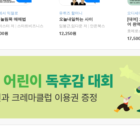
에서 익절로
유퀴즈 할머니
오디세이
 눌림목 매매법
오늘내일하는 사이
[대여]
어 완역
마스터 저
|
스마트비즈니스
임봉근,임다운 저
|
안온북스
00
원
12,250
원
17,50