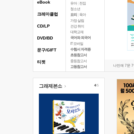
eBook
유아
|
전집
청소년
크레마클럽
요리
|
육아
가정 살림
CD/LP
건강 취미
대학교재
DVD/BD
국어와 외국어
IT 모바일
수험서 자격증
문구/GIFT
초등참고서
중등참고서
티켓
나민애 7문 
고등참고서
그래제본소
4
/5