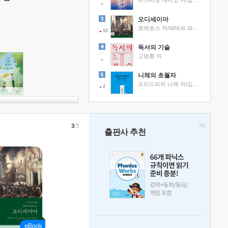
히가시노 게이고 저/김선영 역
오디세이아
호메로스 저/페테르 파울 루벤스 그림/박문재 역
10
독서의 기술
고명환 저
니체의 초월자
프리드리히 니체 저/김철 편역
2
3
/3
출판사 추천