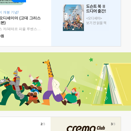
 개봉 기념!
 오디세이아 (고대 그리스
본)
호메로스 저/페테르 파울 루벤스 그림/박문재 역
|
현대지성
0
원
2
/3
3
/3