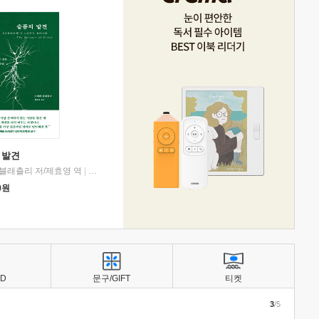
 발견
블래츨리 저/제효영 역
|
디플롯
0
원
BD
문구/GIFT
티켓
3
/5