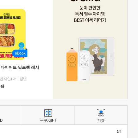
 다이어트 밀프렙 레시
진지인) 저
|
길벗
0
원
BD
문구/GIFT
티켓
2
/5