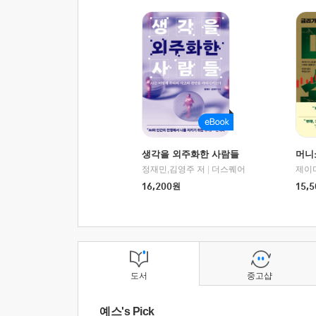
생각을 외주화한 사람들
머니
정재민,김영주 저
|
더스퀘어
16,200
원
15,5
도서
중고샵
예스's Pick