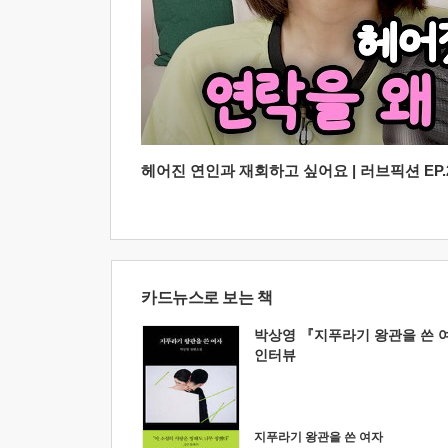
헤어진 연인과 재회하고 싶어요 | 러브픽션 EP.2
카드뉴스로 보는 책
박상영 『지푸라기 왕관을 쓴 
인터뷰
지푸라기 왕관을 쓴 여자