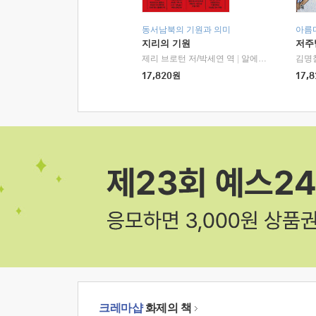
동서남북의 기원과 의미
아름
지리의 기원
저주
제리 브로턴 저/박세연 역
|
알에이치코리아(RHK)
김명
17,820
원
17,8
크레마샵
화제의 책