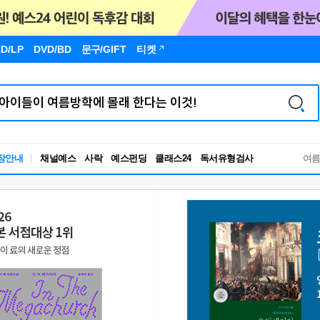
D/LP
DVD/BD
문구
/GIFT
티켓
독서유형검사
장안내
채널예스
사락
예스펀딩
클래스24
RBTI Lab
여
독서유형검사