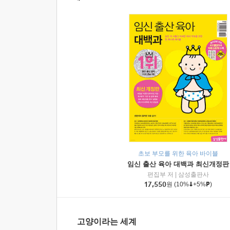
초보 부모를 위한 육아 바이블
임신 출산 육아 대백과 최신개정판
편집부 저
|
삼성출판사
17,550
원
(10%
+5%
)
고양이라는 세계