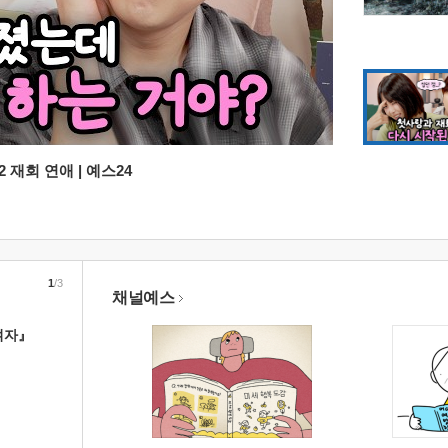
 재회 연애 | 예스24
1
/3
채널예스
여자』