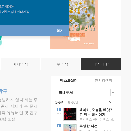
닫기
화제의 책
이주의 책
이책 어때?
베스트셀러
인기검색어
탐구
국내도서
평범하지 않다’라는 주
1~5위
|
6~10위
 존재 자체가 큰 문제
세네카, 오늘을 빼앗기
과학 유튜버인 옛 친구
고 있는 당신에게
립 소설.
루키우스 안나이우스 세네카 저/하와이 대저택 편역
투명한 나선