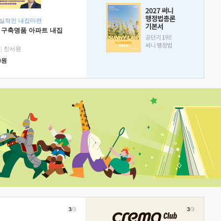
현실적인 내집마련
 구축명품 아파트 내집
|
진서원
0
원
3
/3
3
/3