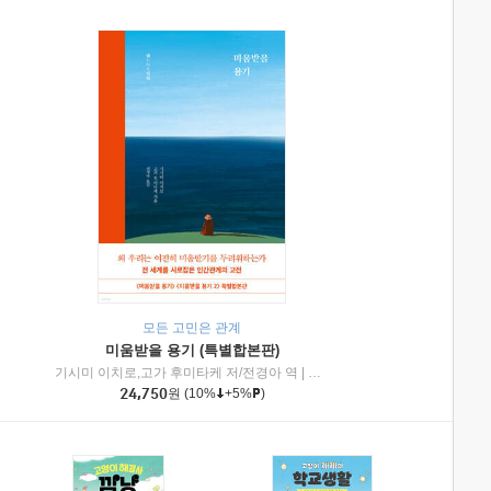
모든 고민은 관계
미움받을 용기 (특별합본판)
기시미 이치로,고가 후미타케 저/전경아 역
|
제이브리즈북스
|
인플루엔셜
24,750
원
(10%
+5%
)