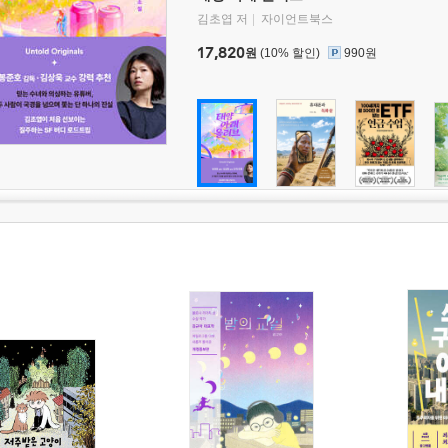
김초엽 저
자이언트북스
17,820
원
(10% 할인)
990원