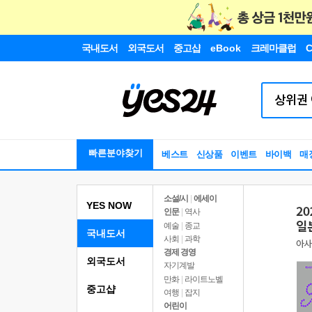
국내도서
외국도서
중고샵
eBook
크레마클럽
C
빠른분야찾기
베스트
신상품
이벤트
바이백
매
소설/시
|
에세이
YES NOW
인문
|
역사
예술
|
종교
국내도서
사회
|
과학
경제 경영
외국도서
자기계발
만화
|
라이트노벨
중고샵
여행
|
잡지
어린이