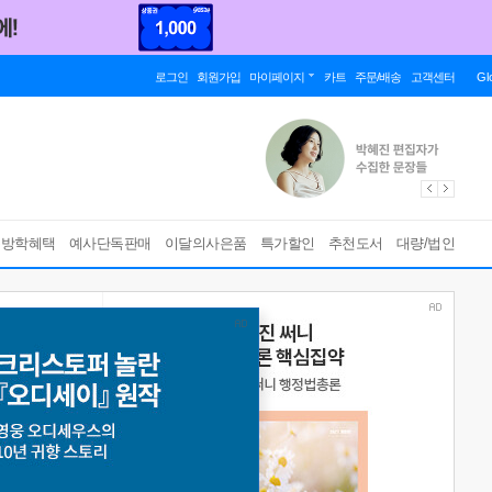
로그인
회원가입
마이페이지
카트
주문/배송
고객센터
Gl
름방학혜택
예사단독판매
이달의사은품
특가할인
추천도서
대량/법인