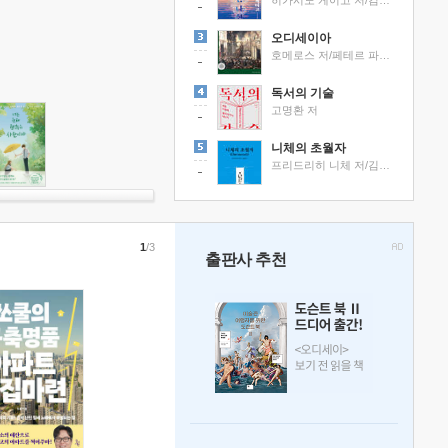
히가시노 게이고 저/김선영 역
오디세이아
호메로스 저/페테르 파울 루벤스 그림/박문재 역
독서의 기술
고명환 저
니체의 초월자
프리드리히 니체 저/김철 편역
1
/3
출판사 추천