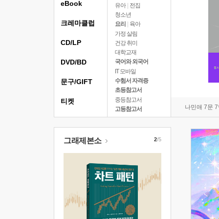
eBook
유아
|
전집
청소년
크레마클럽
요리
|
육아
가정 살림
CD/LP
건강 취미
대학교재
DVD/BD
국어와 외국어
IT 모바일
수험서 자격증
문구/GIFT
초등참고서
중등참고서
티켓
나민애 7문 
고등참고서
그래제본소
2
/5