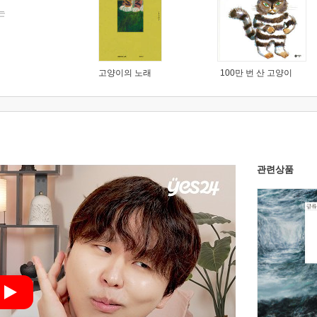
는
고양이의 노래
100만 번 산 고양이
관련상품