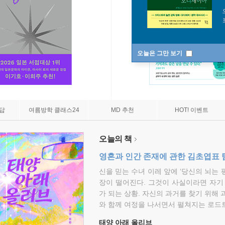
오늘은 그만 보기
7답
여름방학 클래스24
MD 추천
HOT! 이벤트
오늘의 책
영혼과 인간 존재에 관한 김초엽표 
신을 믿는 수녀 이레 앞에 ‘당신의 뇌는 
장이 떨어진다. 그것이 사실이라면 자기
가 되는 상황. 자신의 과거를 찾기 위해 
와 함께 여정을 나서면서 펼쳐지는 로드트
태양 아래 올리브