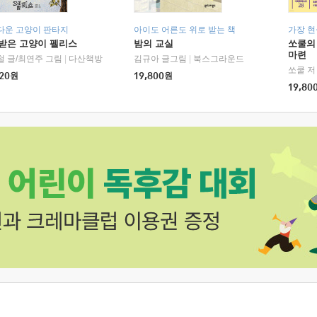
다운 고양이 판타지
아이도 어른도 위로 받는 책
가장 
받은 고양이 펠리스
밤의 교실
쏘쿨의
마련
철 글/최연주 그림
|
다산책방
김규아 글그림
|
북스그라운드
쏘쿨 저
20
원
19,800
원
19,80