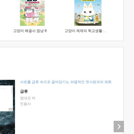
고양이 해결사 깜냥 9
고양이 제제의 학교생활 1 : 초등학생이 이렇게 힘들 줄이야
서로를 급류 속으로 끌어당기는 파멸적인 첫사랑과의 재회
급류
정대건 저
민음사