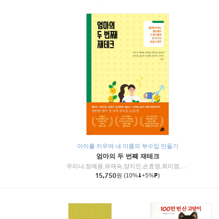
아이를 키우며 내 이름의 부수입 만들기
엄마의 두 번째 재테크
우리나,정예용,유재숙,양지인,손효영,최미영,조민주,이진현,차미숙,서미숙 저
15,750
원
(10%
+5%
)