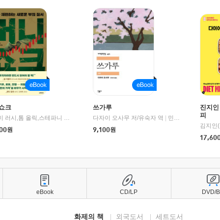
쇼크
쓰가루
진지인
피
제이미 러시,톰 올릭,스테파니 플랜더스 편저/임경은 역/박정호 감수
다자이 오사무 저/유숙자 역
|
교보문고
|
민음사
김지인(
00
원
9,100
원
17,60
eBook
CD/LP
DVD/
화제의 책
외국도서
세트도서