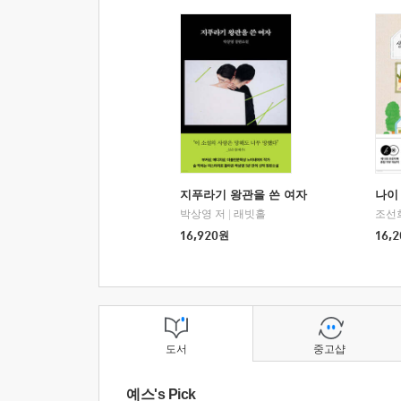
지푸라기 왕관을 쓴 여자
나이 
박상영 저
|
래빗홀
조선
16,920
원
16,2
도서
중고샵
예스's Pick