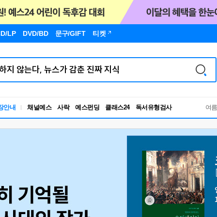
D/LP
DVD/BD
문구
/GIFT
티켓
독서유형검사
장안내
채널예스
사락
예스펀딩
클래스24
여
RBTI Lab
독서유형검사