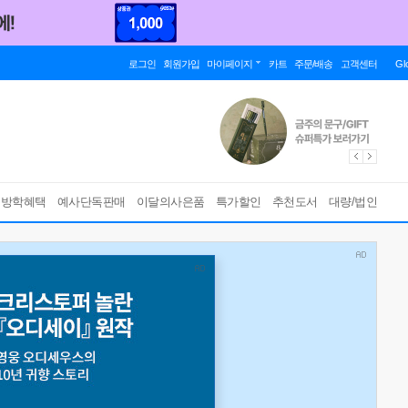
로그인
회원가입
마이페이지
카트
주문/배송
고객센터
Gl
름방학혜택
예사단독판매
이달의사은품
특가할인
추천도서
대량/법인