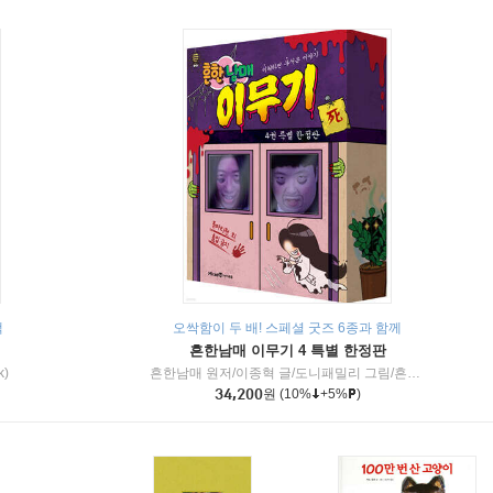
책
오싹함이 두 배! 스페셜 굿즈 6종과 함께
흔한남매 이무기 4 특별 한정판
k)
흔한남매 원저/이종혁 글/도니패밀리 그림/흔한컴퍼니 감수
34,200
원
(10%
+5%
)