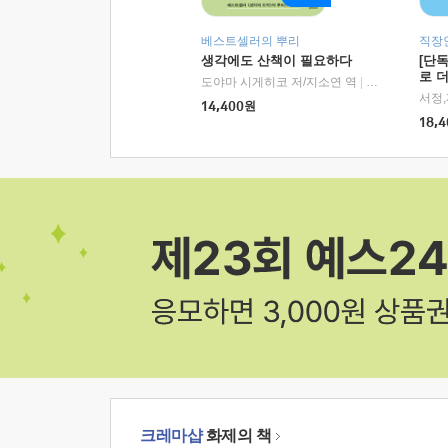
베스트셀러의 뿌리
직장
생각에도 산책이 필요하다
[단
로 
도야마 시게히코 저/지소연 역
|
알에이치코리아(
14,400
원
18,4
크레마샵
화제의 책