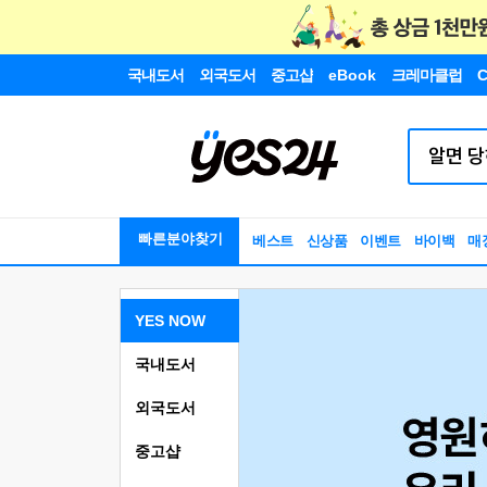
국내도서
외국도서
중고샵
eBook
크레마클럽
C
빠른분야찾기
베스트
신상품
이벤트
바이백
매
YES NOW
국내도서
외국도서
중고샵