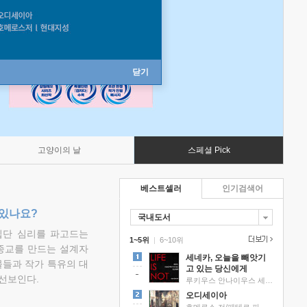
닫기
고양이의 날
스페셜 Pick
베스트셀러
인기검색어
 있나요?
국내도서
집단 심리를 파고드는
1~5위
|
6~10위
 종교를 만드는 설계자
세네카, 오늘을 빼앗기
물들과 작가 특유의 대
고 있는 당신에게
선보인다.
루키우스 안나이우스 세네카 저/하와이 대저택 편역
오디세이아