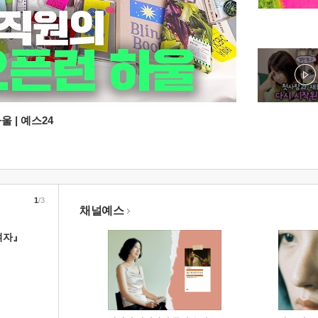
 | 예스24
1
/3
채널예스
여자』