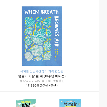
세계를 감동시킨 생의 기록 한정판
숨결이 바람 될 때 (10주년 에디션)
|
미래엔아이세움
폴 칼라니티 저/이종인 역
|
흐름출판
17,820
원
(10%
+5%
)