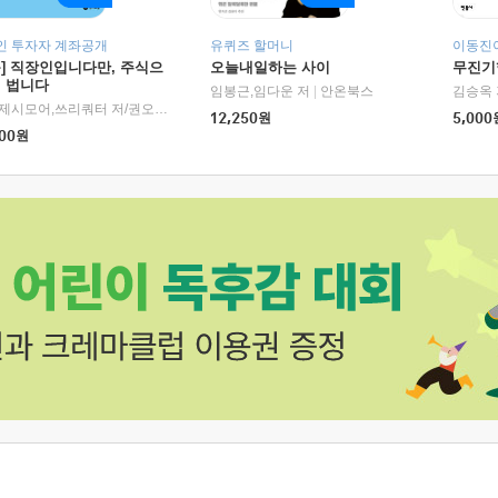
인 투자자 계좌공개
유퀴즈 할머니
이동진이
독] 직장인입니다만, 주식으
오늘내일하는 사이
무진기행
더 법니다
RHK)
임봉근,임다운 저
|
안온북스
김승옥 
서정,제시모어,쓰리쿼터 저/권오태,시그널리포트 편
|
경이로움
12,250
원
5,000
00
원