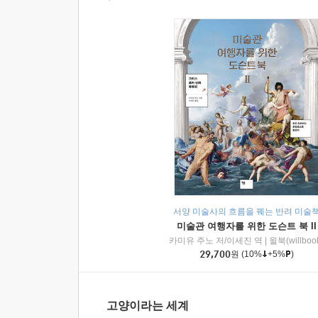
서양 미술사의 흐름을 꿰는 반려 미술
미술관 여행자를 위한 도슨트 북 II
카미유 주노 저/이세진 역
|
윌북(willboo
29,700
원
(10%
+5%
)
고양이라는 세계