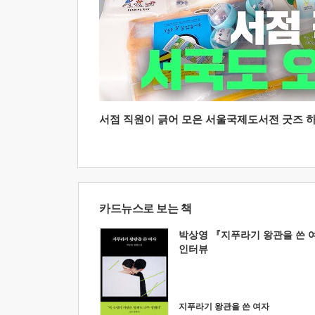
서점 직원이 긁어 모은 서울국제도서전 굿즈 하울
카드뉴스로 보는 책
박상영 『지푸라기 왕관을 쓴 
인터뷰
지푸라기 왕관을 쓴 여자