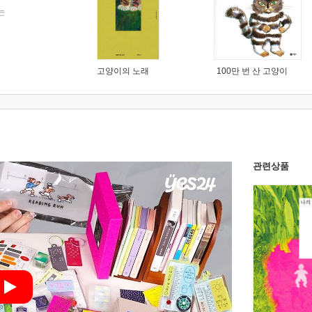
는
고양이의 노래
100만 번 산 고양이
관련상품