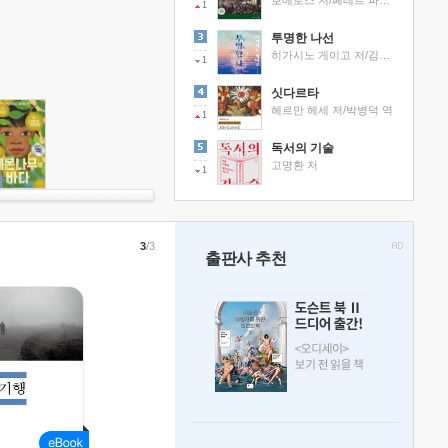
호메로스 저/페테르 파울 루벤스 그림/박문재 역
1
투명한 나선
히가시노 게이고 저/김선영 역
1
싯다르타
헤르만 헤세 저/박병덕 역
1
독서의 기술
고명환 저
1
3
/3
출판사 추천