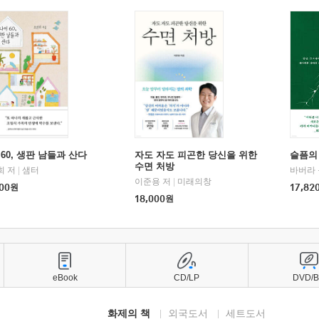
60, 생판 남들과 산다
자도 자도 피곤한 당신을 위한
슬픔의
수면 처방
희 저
|
샘터
바버라 
이준용 저
|
미래의창
00
원
17,82
18,000
원
eBook
CD/LP
DVD/
화제의 책
외국도서
세트도서