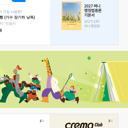
 가장 사랑한!
 (가수 장기하 낭독)
저
|
민음사
원
2
/3
3
/3