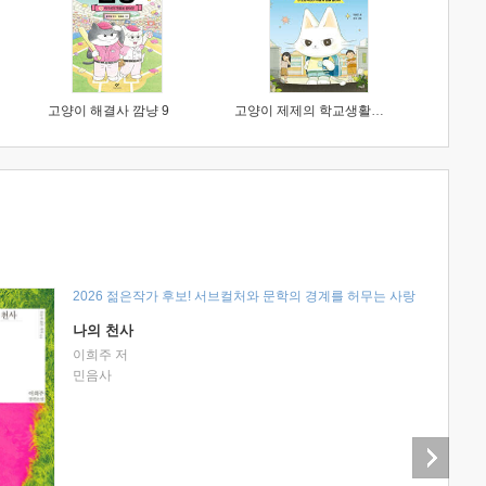
고양이 해결사 깜냥 9
고양이 제제의 학교생활 1 : 초등학생이 이렇게 힘들 줄이야
2026 젊은작가 후보! 서브컬처와 문학의 경계를 허무는 사랑
나의 천사
이희주 저
민음사