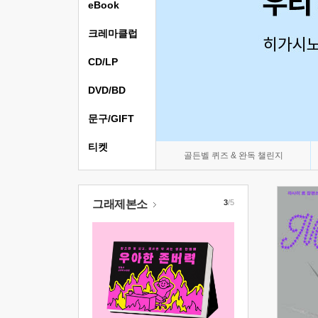
eBook
크레마클럽
CD/LP
DVD/BD
문구/GIFT
티켓
골든벨 퀴즈 & 완독 챌린지
그래제본소
3
/5