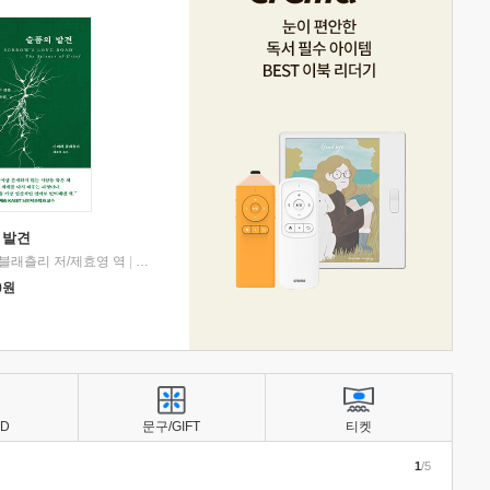
 발견
블래츨리 저/제효영 역
|
디플롯
0
원
BD
문구/GIFT
티켓
1
/5