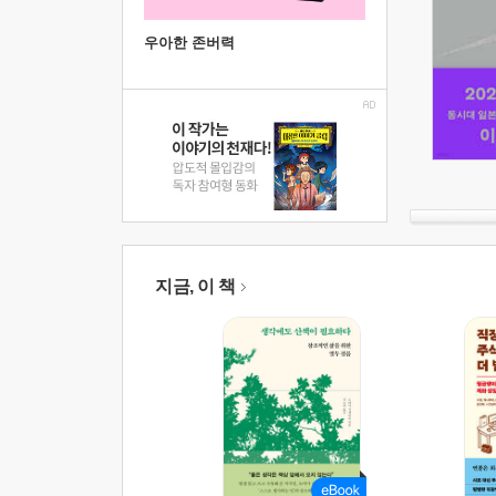
우아한 존버력
지금, 이 책