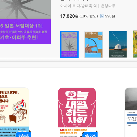
아사이 료 저/송태욱 역
은행나무
17,820
원
(10% 할인)
990원