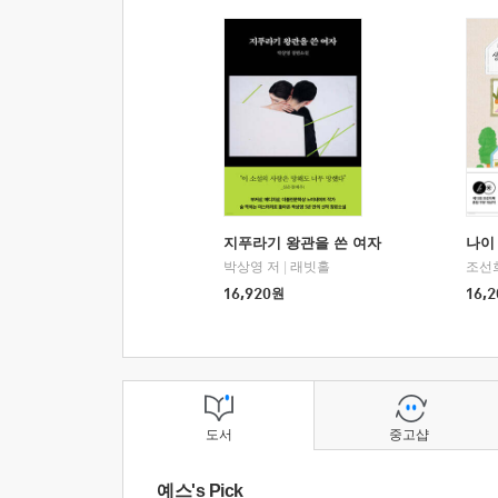
지푸라기 왕관을 쓴 여자
나이 
박상영 저
|
래빗홀
조선
16,920
원
16,2
도서
중고샵
예스's Pick