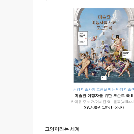
서양 미술사의 흐름을 꿰는 반려 미술
미술관 여행자를 위한 도슨트 북 II
카미유 주노 저/이세진 역
|
윌북(willboo
29,700
원
(10%
+5%
)
고양이라는 세계