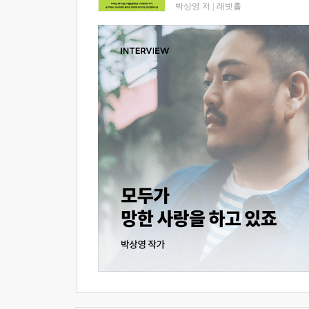
박상영 저
|
래빗홀