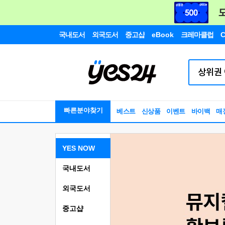
국내도서
외국도서
중고샵
eBook
크레마클럽
C
빠른분야찾기
베스트
신상품
이벤트
바이백
매
YES NOW
국내도서
외국도서
중고샵