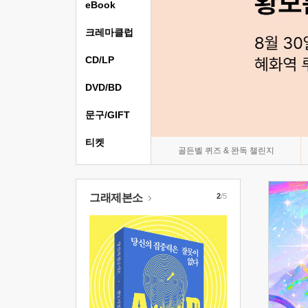
eBook
크레마클럽
CD/LP
DVD/BD
문구/GIFT
티켓
골든벨 퀴즈 & 완독 챌린지
그래제본소
2
/5