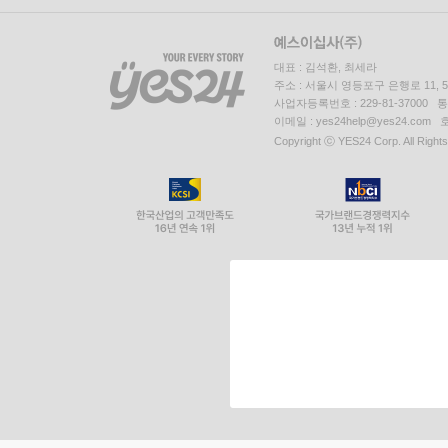
대표 : 김석환, 최세라
주소 : 서울시 영등포구 은행로 11,
사업자등록번호 : 229-81-37000 
이메일 : yes24help@yes24.c
Copyright ⓒ YES24 Corp. All Right