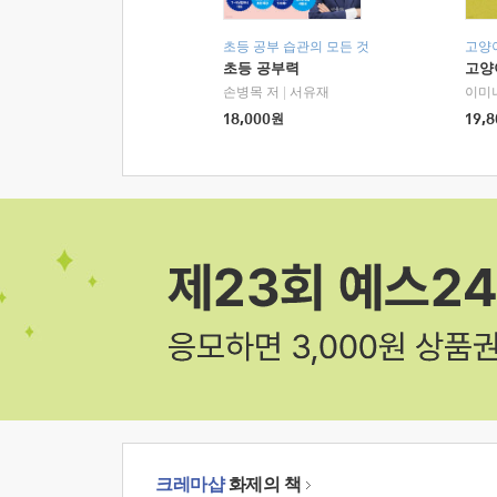
초등 공부 습관의 모든 것
고양
초등 공부력
고양
손병목 저
|
서유재
이미
18,000
원
19,8
크레마샵
화제의 책