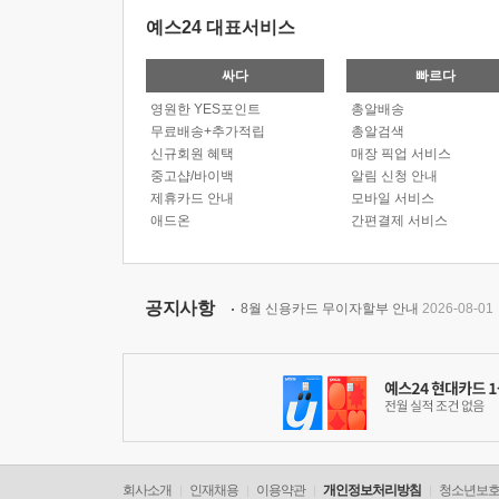
예스24 대표서비스
싸다
빠르다
영원한 YES포인트
총알배송
무료배송+추가적립
총알검색
신규회원 혜택
매장 픽업 서비스
중고샵/바이백
알림 신청 안내
제휴카드 안내
모바일 서비스
애드온
간편결제 서비스
공지사항
8월 신용카드 무이자할부 안내
2026-08-01
회사소개
인재채용
이용약관
개인정보처리방침
청소년보