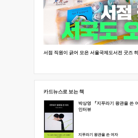
서점 직원이 긁어 모은 서울국제도서전 굿즈 하울
카드뉴스로 보는 책
박상영 『지푸라기 왕관을 쓴 
인터뷰
지푸라기 왕관을 쓴 여자