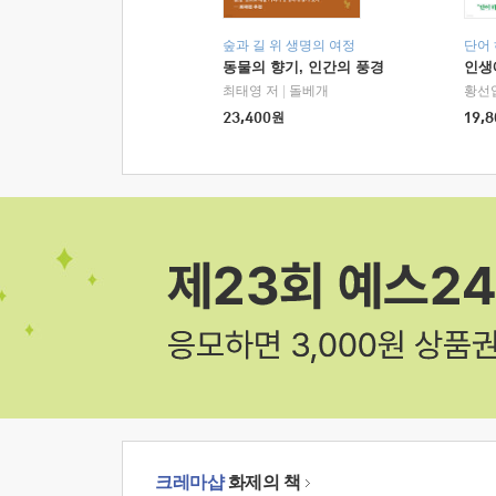
숲과 길 위 생명의 여정
단어
동물의 향기, 인간의 풍경
인생
최태영 저
|
돌베개
황선
23,400
원
19,8
크레마샵
화제의 책