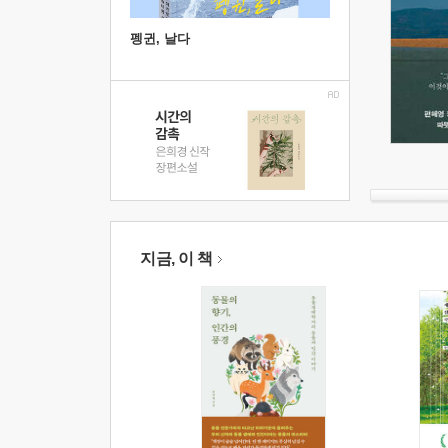
펭귄, 날다
지금, 이 책