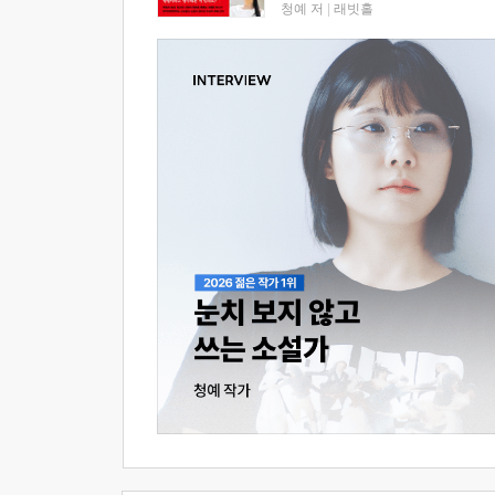
청예 저
|
래빗홀