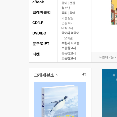
eBook
유아
|
전집
청소년
크레마클럽
요리
|
육아
가정 살림
CD/LP
건강 취미
대학교재
DVD/BD
국어와 외국어
IT 모바일
수험서 자격증
문구/GIFT
초등참고서
중등참고서
티켓
나민애 7문 
고등참고서
그래제본소
4
/5