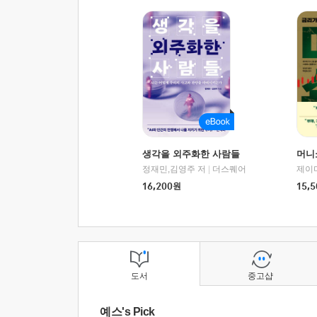
생각을 외주화한 사람들
머니
정재민,김영주 저
|
더스퀘어
16,200
원
15,5
도서
중고샵
예스's Pick