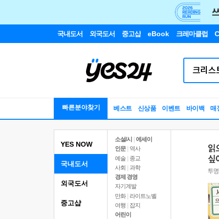
국내도서
외국도서
중고샵
eBook
크레마클럽
C
빠른분야찾기
베스트
신상품
이벤트
바이백
매
소설/시
|
에세이
YES NOW
인문
|
역사
예술
|
종교
국내도서
사회
|
과학
경제 경영
외국도서
자기계발
만화
|
라이트노벨
중고샵
여행
|
잡지
어린이