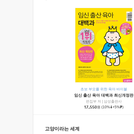
초보 부모를 위한 육아 바이블
임신 출산 육아 대백과 최신개정판
편집부 저
|
삼성출판사
17,550
원
(10%
+5%
)
고양이라는 세계