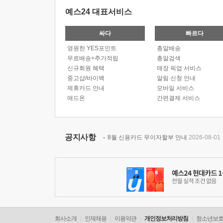
예스24 대표서비스
싸다
빠르다
영원한 YES포인트
총알배송
무료배송+추가적립
총알검색
신규회원 혜택
매장 픽업 서비스
중고샵/바이백
알림 신청 안내
제휴카드 안내
모바일 서비스
애드온
간편결제 서비스
공지사항
8월 신용카드 무이자할부 안내
2026-08-01
회사소개
인재채용
이용약관
개인정보처리방침
청소년보