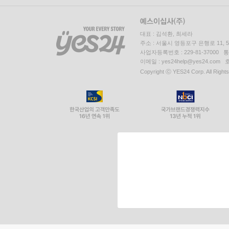
대표 : 김석환, 최세라
주소 : 서울시 영등포구 은행로 11,
사업자등록번호 : 229-81-37000 
이메일 : yes24help@yes24.c
Copyright ⓒ YES24 Corp. All Right