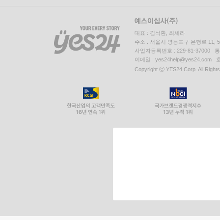
대표 : 김석환, 최세라
주소 : 서울시 영등포구 은행로 11,
사업자등록번호 : 229-81-37000 
이메일 : yes24help@yes24.c
Copyright ⓒ YES24 Corp. All Right