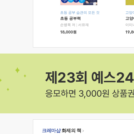
초등 공부 습관의 모든 것
고양
초등 공부력
고양
손병목 저
|
서유재
이미
18,000
원
19,8
크레마샵
화제의 책