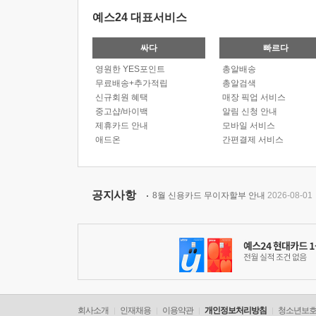
예스24 대표서비스
싸다
빠르다
영원한 YES포인트
총알배송
무료배송+추가적립
총알검색
신규회원 혜택
매장 픽업 서비스
중고샵/바이백
알림 신청 안내
제휴카드 안내
모바일 서비스
애드온
간편결제 서비스
공지사항
8월 신용카드 무이자할부 안내
2026-08-01
회사소개
인재채용
이용약관
개인정보처리방침
청소년보