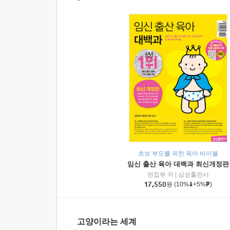
초보 부모를 위한 육아 바이블
임신 출산 육아 대백과 최신개정판
편집부 저
|
삼성출판사
17,550
원
(10%
+5%
)
고양이라는 세계