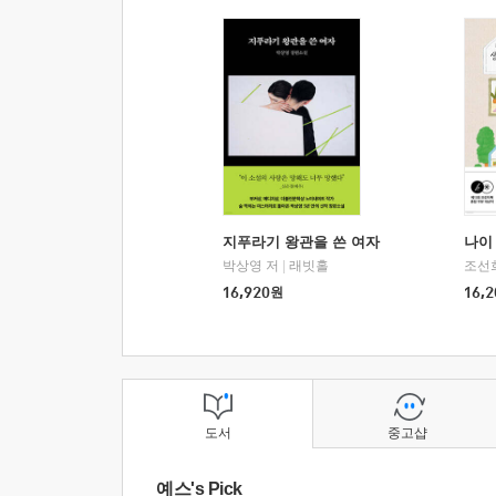
지푸라기 왕관을 쓴 여자
나이 
박상영 저
|
래빗홀
조선
16,920
원
16,2
도서
중고샵
예스's Pick