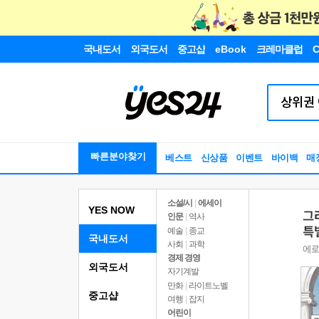
국내도서
외국도서
중고샵
eBook
크레마클럽
C
빠른분야찾기
베스트
신상품
이벤트
바이백
매
소설/시
|
에세이
YES NOW
인문
|
역사
예술
|
종교
국내도서
사회
|
과학
경제 경영
외국도서
자기계발
만화
|
라이트노벨
중고샵
여행
|
잡지
어린이