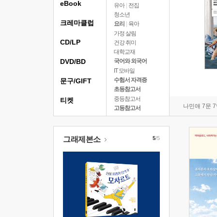
eBook
유아
|
전집
청소년
크레마클럽
요리
|
육아
가정 살림
CD/LP
건강 취미
대학교재
DVD/BD
국어와 외국어
IT 모바일
수험서 자격증
문구/GIFT
초등참고서
중등참고서
티켓
나민애 7문 
고등참고서
그래제본소
5
/5