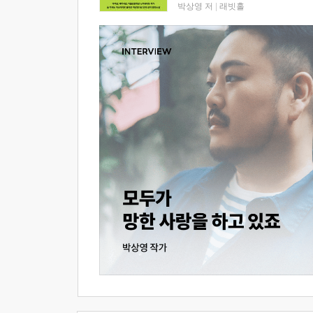
박상영 저
|
래빗홀