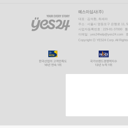
대표 : 김석환, 최세라
주소 : 서울시 영등포구 은행로 11,
사업자등록번호 : 229-81-37000 
이메일 : yes24help@yes24.c
Copyright ⓒ YES24 Corp. All Right