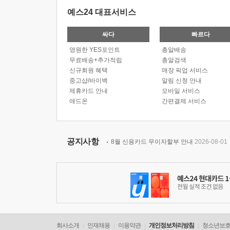
예스24 대표서비스
싸다
빠르다
영원한 YES포인트
총알배송
무료배송+추가적립
총알검색
신규회원 혜택
매장 픽업 서비스
중고샵/바이백
알림 신청 안내
제휴카드 안내
모바일 서비스
애드온
간편결제 서비스
공지사항
8월 신용카드 무이자할부 안내
2026-08-01
회사소개
인재채용
이용약관
개인정보처리방침
청소년보