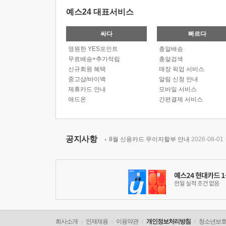
예스24 대표서비스
싸다
빠르다
영원한 YES포인트
총알배송
무료배송+추가적립
총알검색
신규회원 혜택
매장 픽업 서비스
중고샵/바이백
알림 신청 안내
제휴카드 안내
모바일 서비스
애드온
간편결제 서비스
공지사항
8월 신용카드 무이자할부 안내
2026-08-01
회사소개
인재채용
이용약관
개인정보처리방침
청소년보