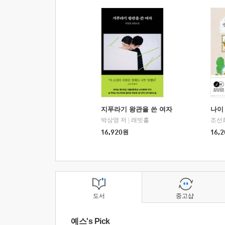
지푸라기 왕관을 쓴 여자
나이 
박상영 저
|
래빗홀
조선
16,920
원
16,2
도서
중고샵
예스's Pick