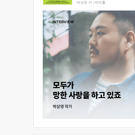
박상영 저
|
래빗홀