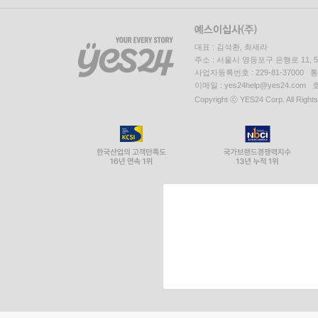
대표 : 김석환, 최세라
주소 : 서울시 영등포구 은행로 11,
사업자등록번호 : 229-81-37000 
이메일 : yes24help@yes24.c
Copyright ⓒ YES24 Corp. All Right