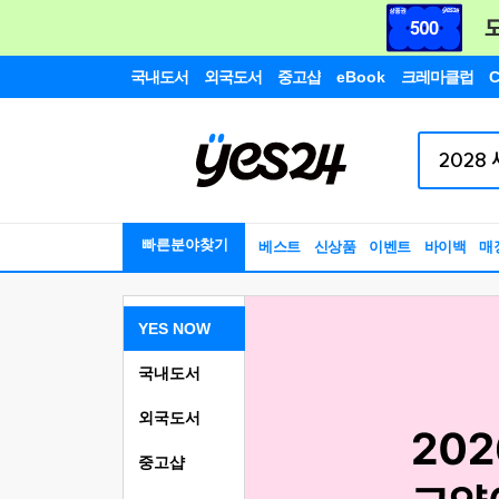
국내도서
외국도서
중고샵
eBook
크레마클럽
C
빠른분야찾기
베스트
신상품
이벤트
바이백
매
YES NOW
국내도서
외국도서
중고샵