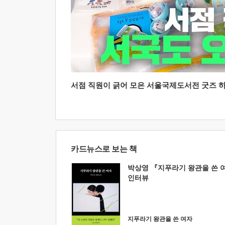
서점 직원이 긁어 모은 서울국제도서전 굿즈 하울
카드뉴스로 보는 책
박상영 『지푸라기 왕관을 쓴 
인터뷰
지푸라기 왕관을 쓴 여자