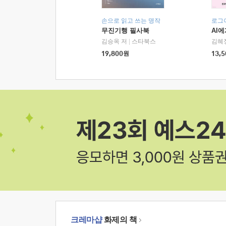
손으로 읽고 쓰는 명작
로그
무진기행 필사북
AI
김승옥 저
|
스타북스
김혜
19,800
원
13,5
크레마샵
화제의 책