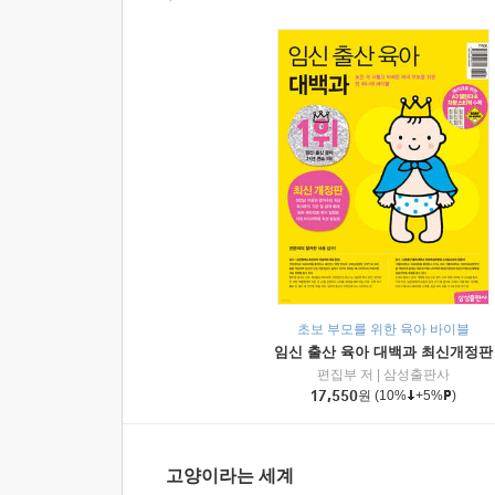
초보 부모를 위한 육아 바이블
임신 출산 육아 대백과 최신개정판
편집부 저
|
삼성출판사
17,550
원
(10%
+5%
)
고양이라는 세계