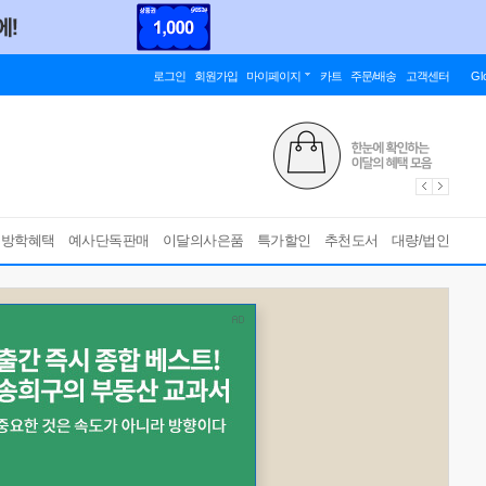
로그인
회원가입
마이페이지
카트
주문/배송
고객센터
Gl
름방학혜택
예사단독판매
이달의사은품
특가할인
추천도서
대량/법인