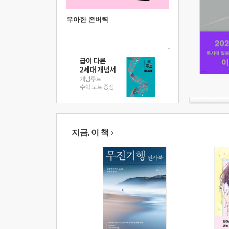
우아한 존버력
지금, 이 책