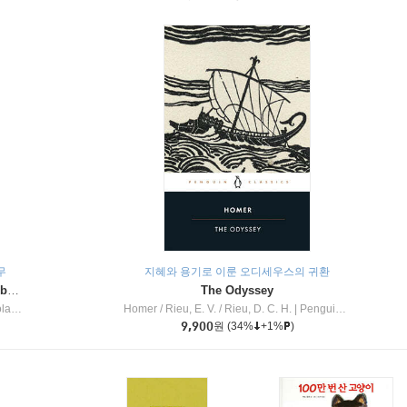
무
지혜와 용기로 이룬 오디세우스의 귀환
Dragon Masters #32 : Heart of the Ruby Dragon (A Branches Book)
The Odyssey
c Inc
Homer / Rieu, E. V. / Rieu, D. C. H.
|
Penguin Group
9,900
원
(34%
+1%
)