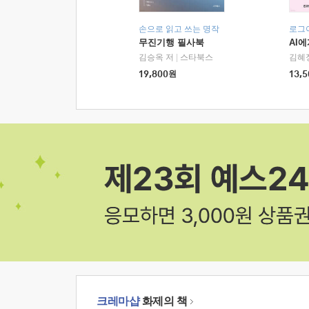
손으로 읽고 쓰는 명작
로그
무진기행 필사북
AI
김승옥 저
|
스타북스
김혜
19,800
원
13,5
크레마샵
화제의 책