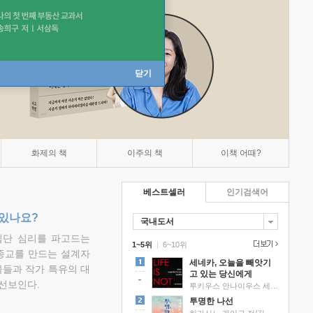
닫기
화제의 책
이주의 책
이책 어때?
베스트셀러
인기검색어
 있나요?
국내도서
집단 심리를 파고드는
1~5위
|
6~10위
 종교를 만드는 설계자
세네카, 오늘을 빼앗기
물들과 작가 특유의 대
고 있는 당신에게
선보인다.
루키우스 안나이우스 세네카 저/하와이 대저택 편역
투명한 나선