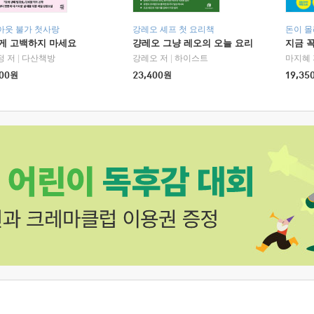
아웃 불가 첫사랑
강레오 셰프 첫 요리책
돈이 몰
에게 고백하지 마세요
걍레오 그냥 레오의 오늘 요리
지금 꼭
정 저
|
다산책방
강레오 저
|
하이스트
마지혜 
00
원
23,400
원
19,35