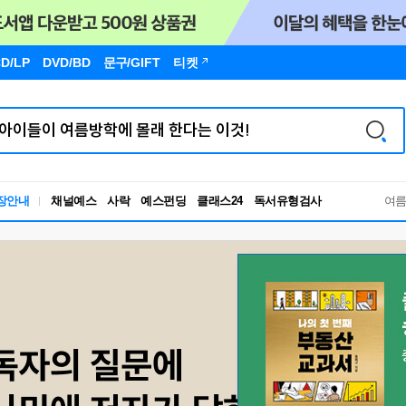
D/LP
DVD/BD
문구
/GIFT
티켓
독서유형검사
장안내
채널예스
사락
예스펀딩
클래스24
RBTI Lab
여
독서유형검사