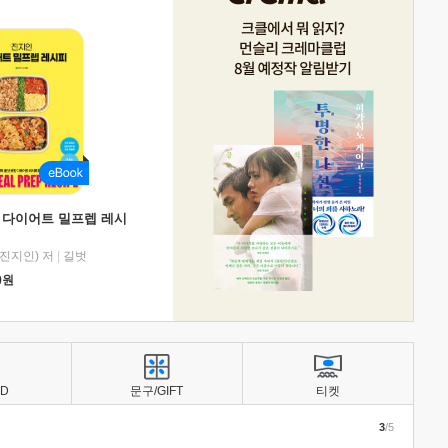
 다이어트 밀프렙 레시
진지인) 저
|
길벗
0
원
BD
문구/GIFT
티켓
3
/5