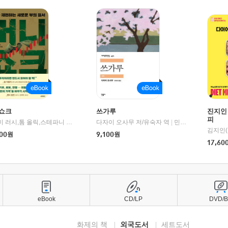
쇼크
쓰가루
진지인
피
제이미 러시,톰 올릭,스테파니 플랜더스 편저/임경은 역/박정호 감수
다자이 오사무 저/유숙자 역
|
교보문고
|
민음사
김지인(
00
원
9,100
원
17,60
eBook
CD/LP
DVD/
화제의 책
외국도서
세트도서