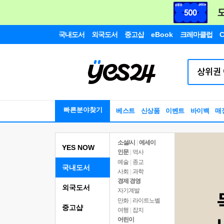
국내도서
외국도서
중고샵
eBook
크레마클럽
C
빠른분야찾기
베스트
신상품
이벤트
바이백
매
소설/시
|
에세이
YES NOW
인문
|
역사
예술
|
종교
국내도서
사회
|
과학
경제 경영
외국도서
자기계발
만화
|
라이트노벨
중고샵
여행
|
잡지
어린이