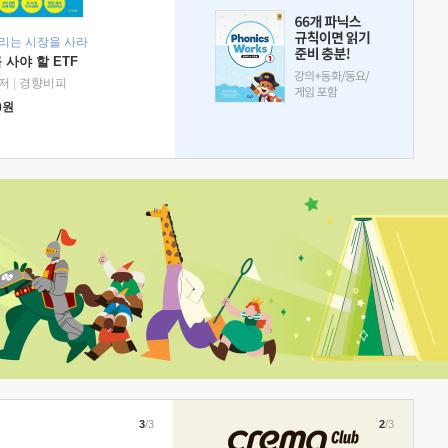
리는 시장을 사라
 사야 할 ETF
저
|
경향비피
0
원
3
/3
2
/3