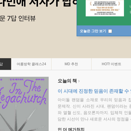
오늘은 그만 보기
7답
여름방학 클래스24
MD 추천
HOT! 이벤트
오늘의 책
이 시대에 진정한 믿음이 존재할 수
아이돌 팬덤을 소재로 우리의 믿음과 
문제작. 신이 사라진 시대, 팬덤이라는
와 열혈 신도, 음모론자까지. 입체적 인
담한 시선이 만나 새로운 서사의 정점을 
인 더 메가처치