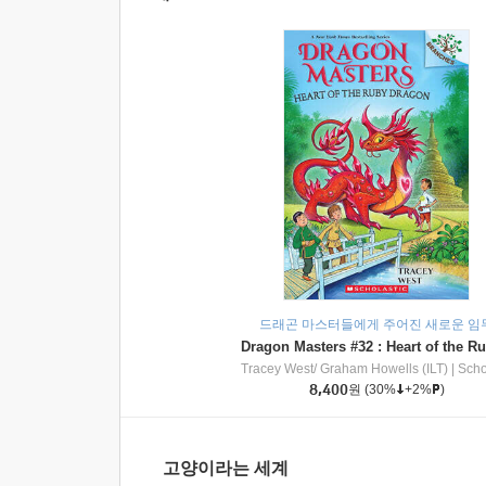
드래곤 마스터들에게 주어진 새로운 임
Tracey West/ Graham Howells (ILT)
|
Scholasti
8,400
원
(30%
+2%
)
고양이라는 세계