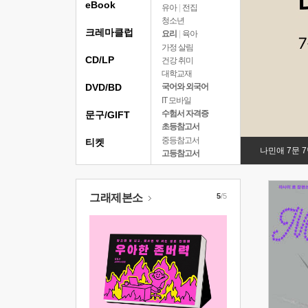
eBook
유아
|
전집
청소년
크레마클럽
요리
|
육아
가정 살림
CD/LP
건강 취미
대학교재
DVD/BD
국어와 외국어
IT 모바일
수험서 자격증
문구/GIFT
초등참고서
중등참고서
티켓
나민애 7문 
고등참고서
그래제본소
5
/5