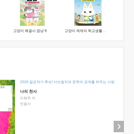
고양이 해결사 깜냥 9
고양이 제제의 학교생활 1 : 초등학생이 이렇게 힘들 줄이야
2026 젊은작가 후보! 서브컬처와 문학의 경계를 허무는 사랑
나의 천사
이희주 저
민음사