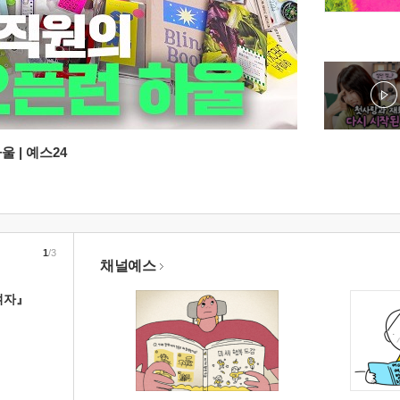
 | 예스24
1
/3
채널예스
여자』