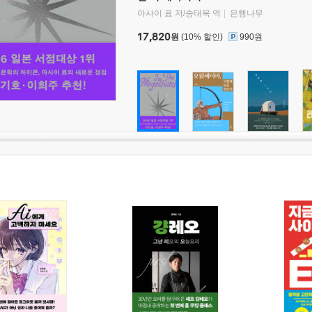
아사이 료 저/송태욱 역
은행나무
17,820
원
(10% 할인)
990원