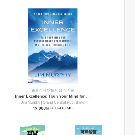
흔들리지 않는 마음의 기술
Inner Excellence: Train Your Mind for Extraordinary Performance and the Best Possible Life
Jim Murphy
|
Grand Central Publishing
19,000
원
(40%
+0%
)