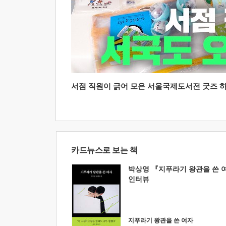
서점 직원이 긁어 모은 서울국제도서전 굿즈 하울
카드뉴스로 보는 책
박상영 『지푸라기 왕관을 쓴 
인터뷰
지푸라기 왕관을 쓴 여자