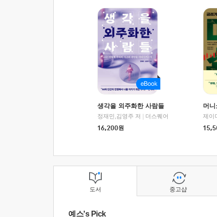
생각을 외주화한 사람들
머니
정재민,김영주 저
|
더스퀘어
16,200
원
15,5
도서
중고샵
예스's Pick