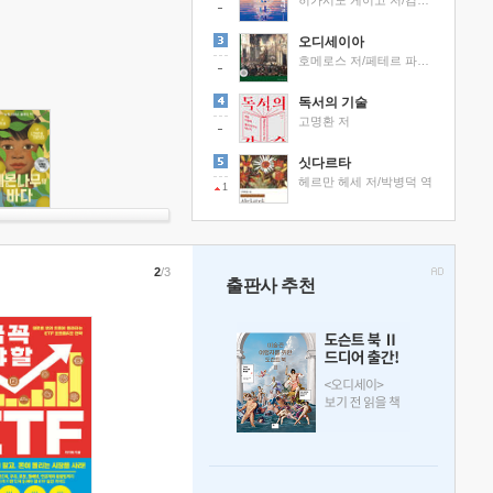
히가시노 게이고 저/김선영 역
오디세이아
호메로스 저/페테르 파울 루벤스 그림/박문재 역
독서의 기술
고명환 저
싯다르타
헤르만 헤세 저/박병덕 역
1
2
/3
출판사 추천