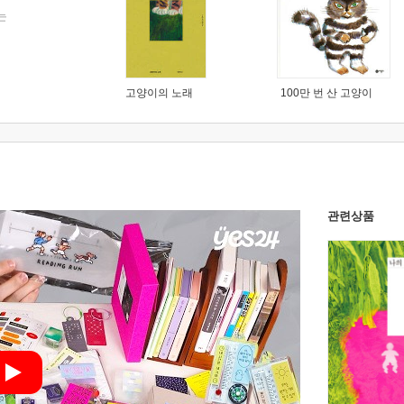
는
고양이의 노래
100만 번 산 고양이
관련상품