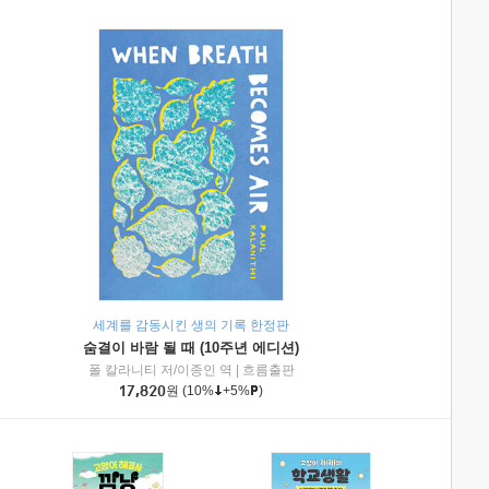
세계를 감동시킨 생의 기록 한정판
숨결이 바람 될 때 (10주년 에디션)
|
미래엔아이세움
폴 칼라니티 저/이종인 역
|
흐름출판
17,820
원
(10%
+5%
)