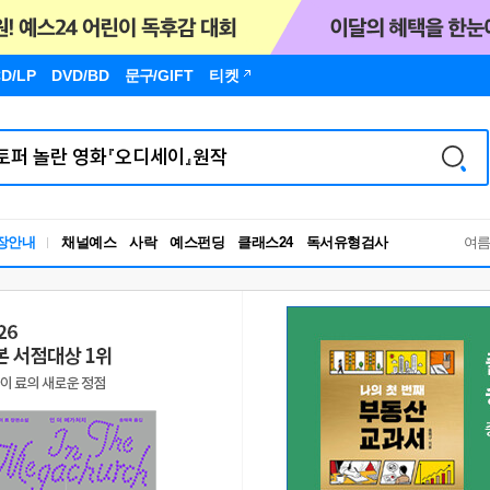
D/LP
DVD/BD
문구
/GIFT
티켓
장안내
채널예스
사락
예스펀딩
클래스24
독서유형검사
여
RBTI Lab
독서유형검사