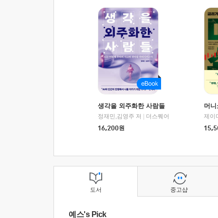
생각을 외주화한 사람들
머니
정재민,김영주 저
|
더스퀘어
16,200
원
15,5
도서
중고샵
예스's Pick