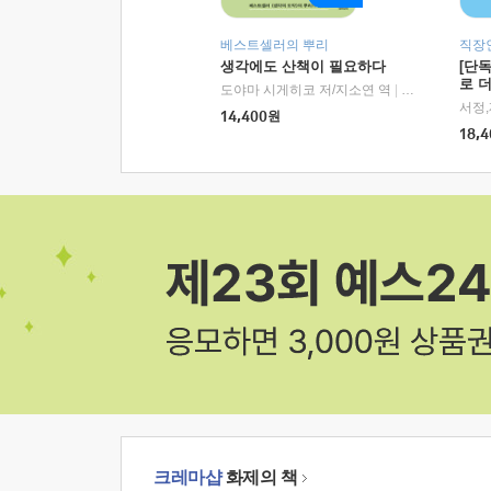
베스트셀러의 뿌리
직장
생각에도 산책이 필요하다
[단
로 
도야마 시게히코 저/지소연 역
|
알에이치코리아(
14,400
원
18,4
크레마샵
화제의 책