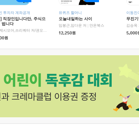
인 투자자 계좌공개
유퀴즈 할머니
이동진이
독] 직장인입니다만, 주식으
오늘내일하는 사이
무진기행
더 법니다
RHK)
임봉근,임다운 저
|
안온북스
김승옥 
서정,제시모어,쓰리쿼터 저/권오태,시그널리포트 편
|
경이로움
12,250
원
5,000
00
원