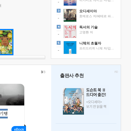
히가시노 게이고 저/김선영 역
래
오디세이아
호메로스 저/페테르 파울 루벤스 그림/박문재 역
독서의 기술
고명환 저
니체의 초월자
프리드리히 니체 저/김철 편역
3
/3
출판사 추천