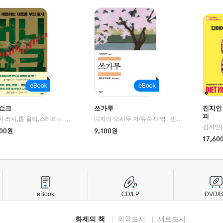
쇼크
쓰가루
진지인
피
제이미 러시,톰 올릭,스테파니 플랜더스 편저/임경은 역/박정호 감수
다자이 오사무 저/유숙자 역
|
교보문고
|
민음사
김지인(
00
원
9,100
원
17,60
eBook
CD/LP
DVD/
화제의 책
외국도서
세트도서