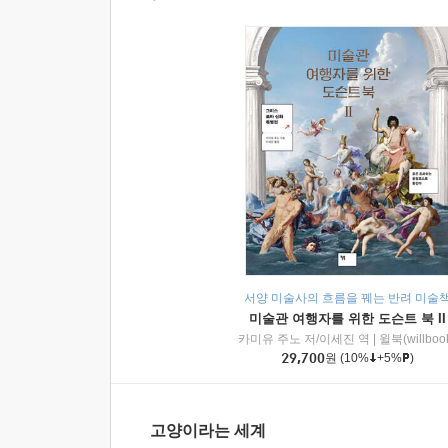
서양 미술사의 흐름을 꿰는 반려 미술
미술관 여행자를 위한 도슨트 북 II
카미유 주노 저/이세진 역
|
윌북(willboo
29,700
원
(10%
+5%
)
고양이라는 세계