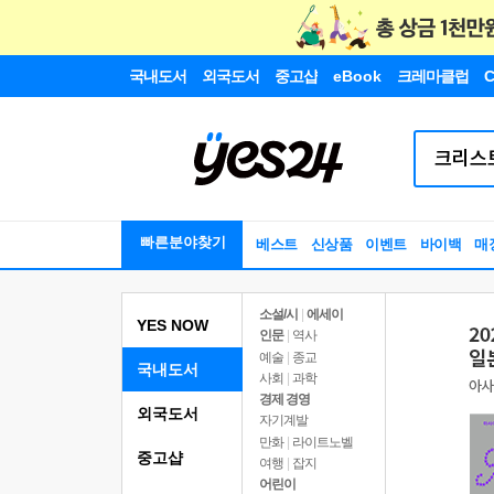
국내도서
외국도서
중고샵
eBook
크레마클럽
C
빠른분야찾기
베스트
신상품
이벤트
바이백
매
소설/시
|
에세이
YES NOW
인문
|
역사
예술
|
종교
국내도서
사회
|
과학
경제 경영
외국도서
자기계발
만화
|
라이트노벨
중고샵
여행
|
잡지
어린이