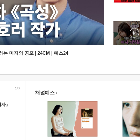
 미지의 공포 | 24CM | 예스24
1
/3
채널예스
여자』