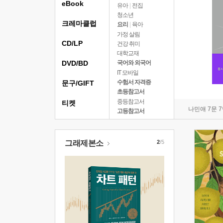
eBook
유아
|
전집
청소년
크레마클럽
요리
|
육아
가정 살림
CD/LP
건강 취미
대학교재
DVD/BD
국어와 외국어
IT 모바일
수험서 자격증
문구/GIFT
초등참고서
중등참고서
티켓
나민애 7문 
고등참고서
그래제본소
2
/5