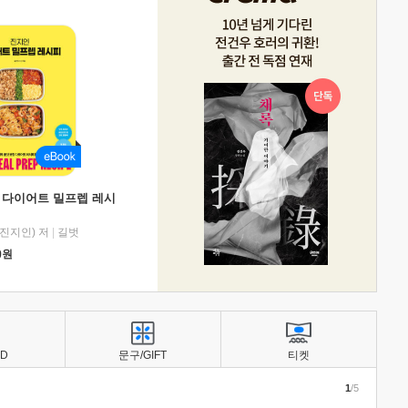
 다이어트 밀프렙 레시
진지인) 저
|
길벗
0
원
BD
문구/GIFT
티켓
1
/5