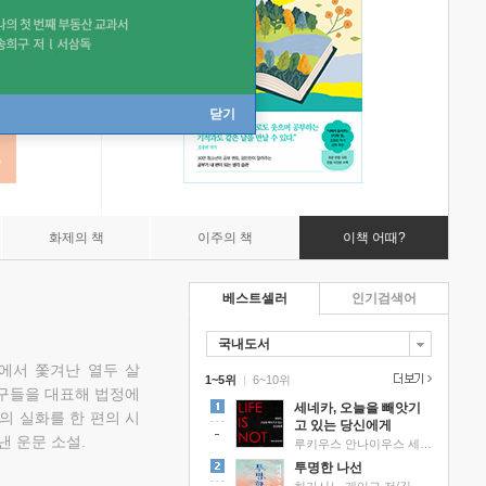
닫기
화제의 책
이주의 책
이책 어때?
베스트셀러
인기검색어
국내도서
에서 쫓겨난 열두 살
1~5위
|
6~10위
친구들을 대표해 법정에
세네카, 오늘을 빼앗기
의 실화를 한 편의 시
고 있는 당신에게
낸 운문 소설.
루키우스 안나이우스 세네카 저/하와이 대저택 편역
투명한 나선