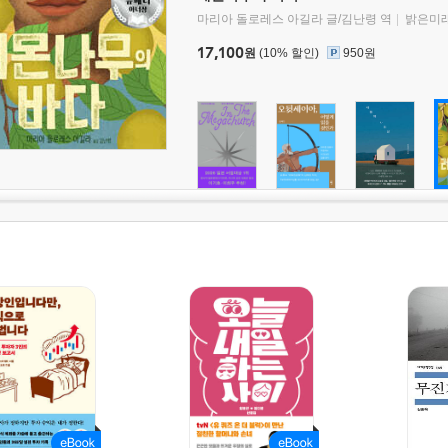
마리아 돌로레스 아길라 글/김난령 역
밝은미
17,100
원
(10% 할인)
950원