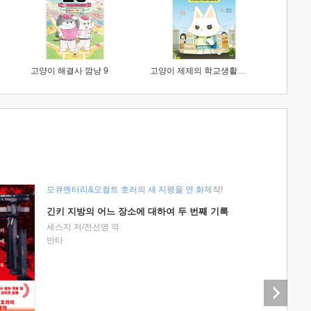
고양이 해결사 깜냥 9
고양이 제제의 학교생활 1 : 초등학생이 이렇게 힘들 줄이야
모큐멘터리&오컬트 호러의 새 지평을 연 화제작!
긴키 지방의 어느 장소에 대하여 두 번째 기록
세스지 저/전선영 역
반타