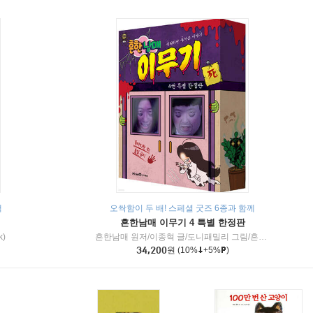
책
오싹함이 두 배! 스페셜 굿즈 6종과 함께
흔한남매 이무기 4 특별 한정판
k)
흔한남매 원저/이종혁 글/도니패밀리 그림/흔한컴퍼니 감수
34,200
원
(10%
+5%
)