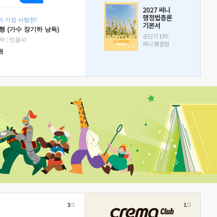
 가장 사랑한!
 (가수 장기하 낭독)
저
|
민음사
원
3
/3
1
/3