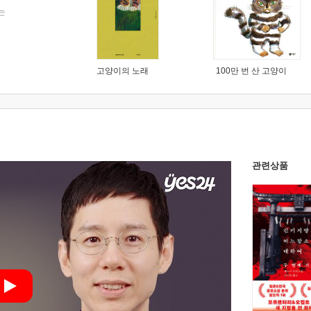
는
고양이의 노래
100만 번 산 고양이
관련상품