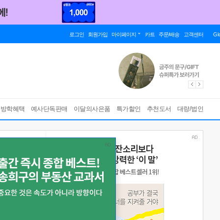
로그인
회원가입
마이페이지
카트
주문/배송
고객센터
Gl
름방학혜택
예사단독판매
이달의사은품
특가할인
추천도서
대량/법인