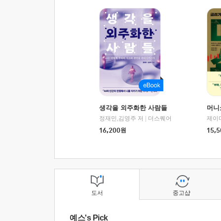
생각을 외주화한 사람들
머니
정재민,김영주 저
|
더스퀘어
16,200
원
15,5
도서
중고샵
예스's Pick