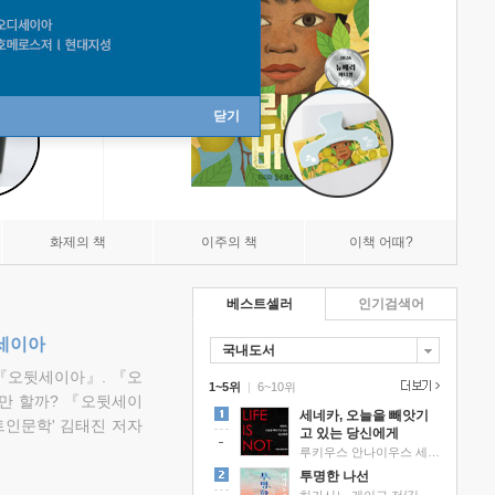
닫기
화제의 책
이주의 책
이책 어때?
베스트셀러
인기검색어
뒷세이아
국내도서
『오뒷세이아』. 『오
1~5위
|
6~10위
만 할까? 『오뒷세이
세네카, 오늘을 빼앗기
트인문학' 김태진 저자
고 있는 당신에게
루키우스 안나이우스 세네카 저/하와이 대저택 편역
투명한 나선