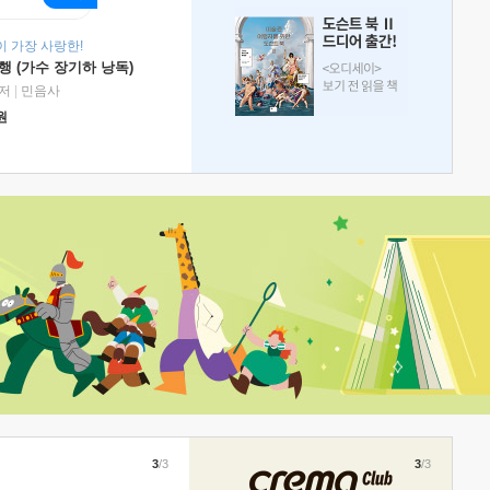
 가장 사랑한!
 (가수 장기하 낭독)
저
|
민음사
원
3
/3
3
/3