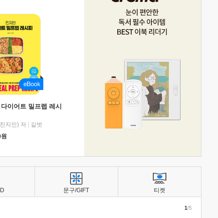
 다이어트 밀프렙 레시
진지인) 저
|
길벗
0
원
BD
문구/GIFT
티켓
1
/5