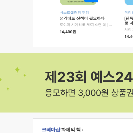
베스트셀러의 뿌리
직장
생각에도 산책이 필요하다
[단
로 
도야마 시게히코 저/지소연 역
|
알에이치코리아(
14,400
원
18,4
크레마샵
화제의 책