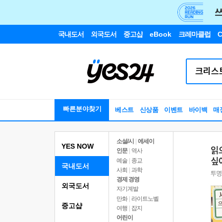
국내도서
외국도서
중고샵
eBook
크레마클럽
C
빠른분야찾기
베스트
신상품
이벤트
바이백
매
소설/시
|
에세이
YES NOW
인문
|
역사
예술
|
종교
국내도서
사회
|
과학
경제 경영
외국도서
자기계발
만화
|
라이트노벨
중고샵
여행
|
잡지
어린이