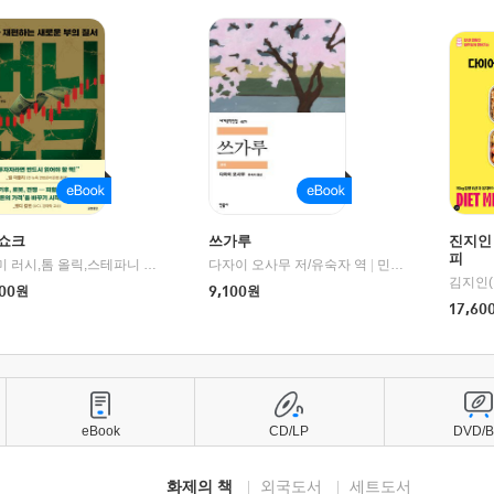
쇼크
쓰가루
진지인
피
제이미 러시,톰 올릭,스테파니 플랜더스 편저/임경은 역/박정호 감수
다자이 오사무 저/유숙자 역
|
교보문고
|
민음사
김지인(
00
원
9,100
원
17,60
eBook
CD/LP
DVD/
화제의 책
외국도서
세트도서