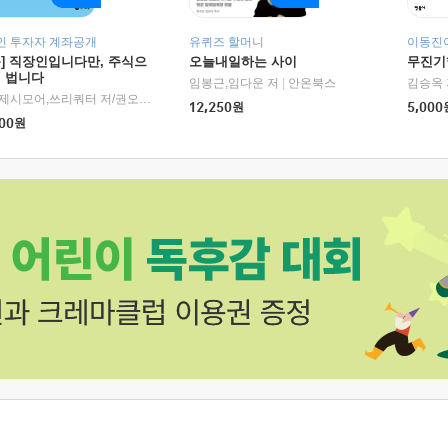
인 투자자 계좌공개
유퀴즈 할머니
이동진이
독] 직장인입니다만, 주식으
오늘내일하는 사이
무진기행
더 법니다
RHK)
임봉근,임다운 저
|
안온북스
김승옥 
서정,제시모어,쓰리쿼터 저/권오태,시그널리포트 편
|
경이로움
12,250
원
5,000
00
원