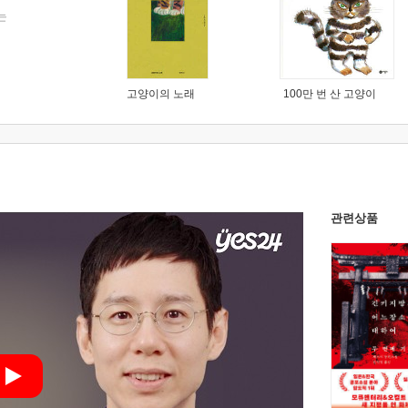
는
고양이의 노래
100만 번 산 고양이
관련상품