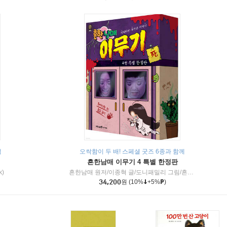
책
오싹함이 두 배! 스페셜 굿즈 6종과 함께
흔한남매 이무기 4 특별 한정판
k)
흔한남매 원저/이종혁 글/도니패밀리 그림/흔한컴퍼니 감수
34,200
원
(10%
+5%
)