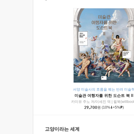
서양 미술사의 흐름을 꿰는 반려 미술
미술관 여행자를 위한 도슨트 북 II
카미유 주노 저/이세진 역
|
윌북(willboo
29,700
원
(10%
+5%
)
고양이라는 세계