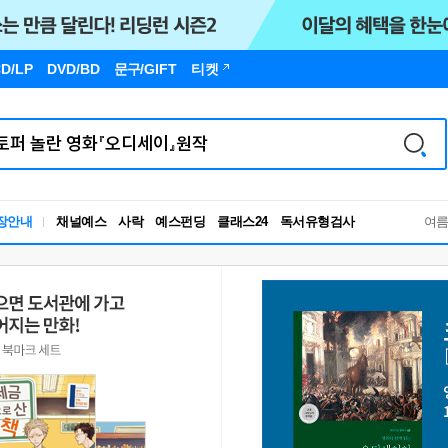
D/LP
DVD/BD
문구
/GIFT
티켓
독서유형검사
장안내
채널예스
사락
예스펀딩
클래스24
여
RBTI Lab
독서유형검사