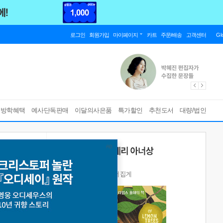
로그인
회원가입
마이페이지
카트
주문/배송
고객센터
Gl
름방학혜택
예사단독판매
이달의사은품
특가할인
추천도서
대량/법인