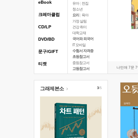
eBook
유아
|
전집
청소년
크레마클럽
요리
|
육아
가정 살림
CD/LP
건강 취미
대학교재
DVD/BD
국어와 외국어
IT 모바일
수험서 자격증
문구/GIFT
초등참고서
중등참고서
티켓
나민애 7문 
고등참고서
그래제본소
3
/5