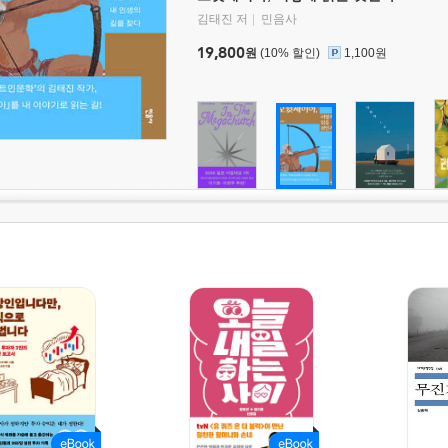
김태진 저
민음사
19,800
원
(10% 할인)
1,100원