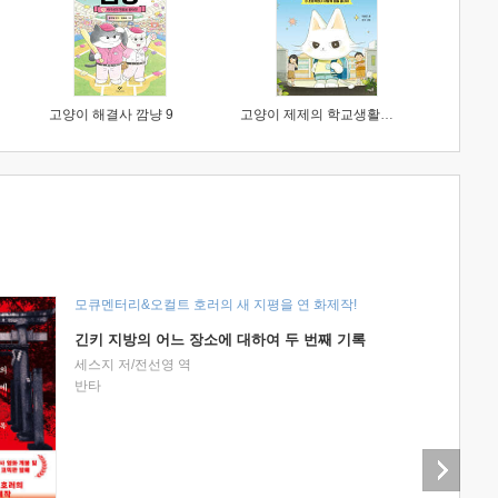
고양이 해결사 깜냥 9
고양이 제제의 학교생활 1 : 초등학생이 이렇게 힘들 줄이야
모큐멘터리&오컬트 호러의 새 지평을 연 화제작!
긴키 지방의 어느 장소에 대하여 두 번째 기록
세스지 저/전선영 역
반타