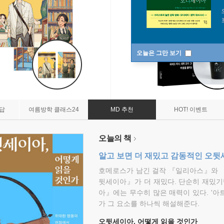
오늘은 그만 보기
7답
여름방학 클래스24
MD 추천
HOT! 이벤트
오늘의 책
알고 보면 더 재밌고 감동적인 오
호메로스가 남긴 걸작 『일리아스』와 
뒷세이아』가 더 재밌다. 단순히 재밌기
아』에는 무수히 많은 매력이 있다. '아
가 그 요소를 하나씩 해설해준다.
오뒷세이아, 어떻게 읽을 것인가