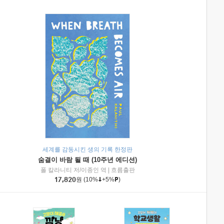
세계를 감동시킨 생의 기록 한정판
숨결이 바람 될 때 (10주년 에디션)
|
미래엔아이세움
폴 칼라니티 저/이종인 역
|
흐름출판
17,820
원
(10%
+5%
)