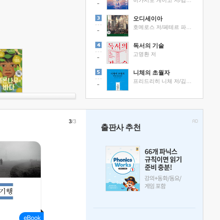
히가시노 게이고 저/김선영 역
오디세이아
호메로스 저/페테르 파울 루벤스 그림/박문재 역
독서의 기술
고명환 저
니체의 초월자
프리드리히 니체 저/김철 편역
3
/3
출판사 추천