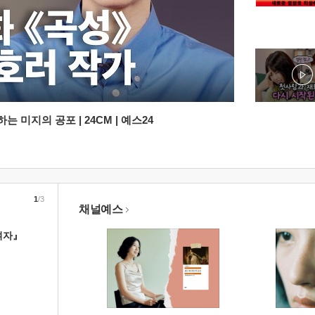
 미지의 공포 | 24CM | 예스24
1
/3
채널예스
여자』