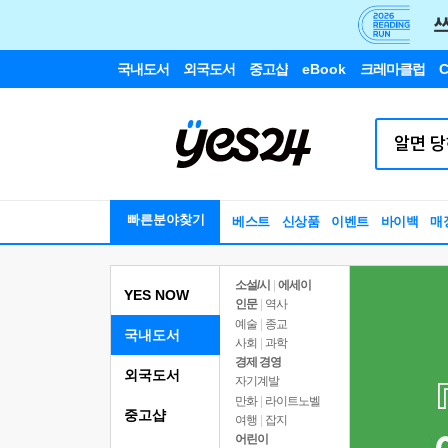
국내도서
외국도서
중고샵
eBook
크레마클럽
C
빠른분야찾기
베스트
신상품
이벤트
바이백
매
소설/시
|
에세이
YES NOW
인문
|
역사
예술
|
종교
국내도서
사회
|
과학
경제 경영
외국도서
자기계발
만화
|
라이트노벨
중고샵
여행
|
잡지
어린이