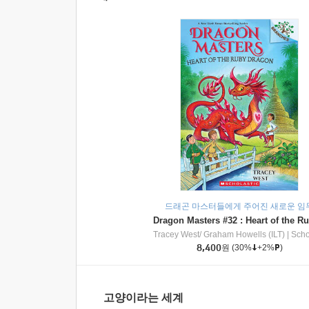
드래곤 마스터들에게 주어진 새로운 임
Tracey West/ Graham Howells (ILT)
|
Scholasti
8,400
원
(30%
+2%
)
고양이라는 세계