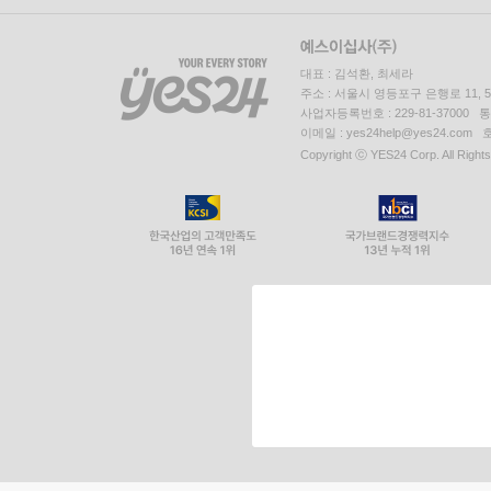
대표 : 김석환, 최세라
주소 : 서울시 영등포구 은행로 11,
사업자등록번호 : 229-81-37000 
이메일 : yes24help@yes24.c
Copyright ⓒ YES24 Corp. All Right