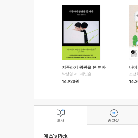
지푸라기 왕관을 쓴 여자
나이 
박상영 저
|
래빗홀
조선
16,920
원
16,2
도서
중고샵
예스's Pick