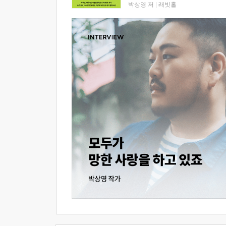
박상영 저
|
래빗홀