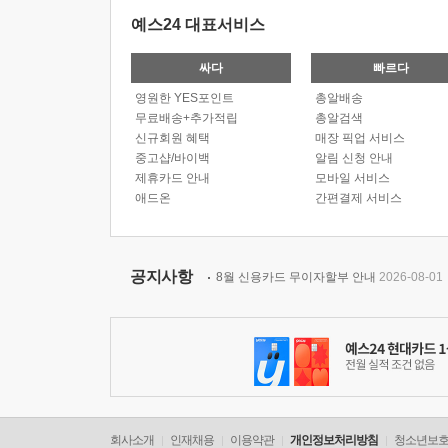
예스24 대표서비스
싸다
빠르다
영원한 YES포인트
총알배송
무료배송+추가적립
총알검색
신규회원 혜택
매장 픽업 서비스
중고샵/바이백
알림 신청 안내
제휴카드 안내
모바일 서비스
애드온
간편결제 서비스
공지사항
8월 신용카드 무이자할부 안내
2026-08-01
회사소개
인재채용
이용약관
개인정보처리방침
청소년보