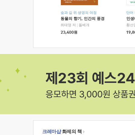
숲과 길 위 생명의 여정
단어
동물의 향기, 인간의 풍경
인생
최태영 저
|
돌베개
황선
23,400
원
19,8
크레마샵
화제의 책