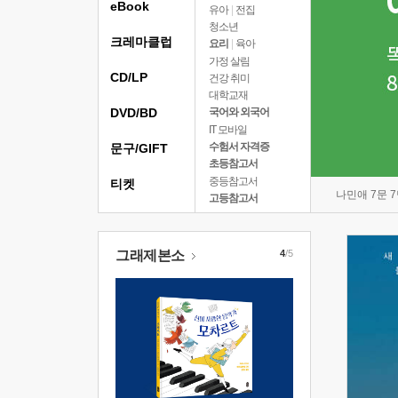
eBook
유아
|
전집
청소년
크레마클럽
요리
|
육아
가정 살림
CD/LP
건강 취미
대학교재
DVD/BD
국어와 외국어
IT 모바일
수험서 자격증
문구/GIFT
초등참고서
중등참고서
티켓
나민애 7문 
고등참고서
그래제본소
4
/5