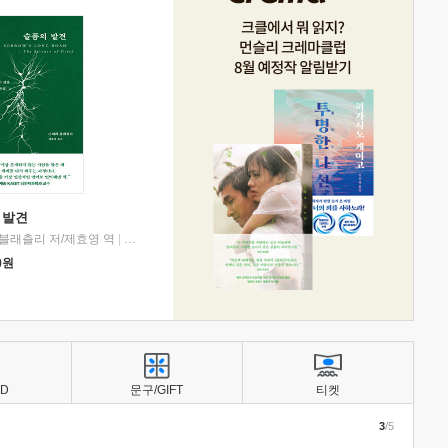
 발견
블래츨리 저/제효영 역
|
디플롯
0
원
BD
문구/GIFT
티켓
3
/5