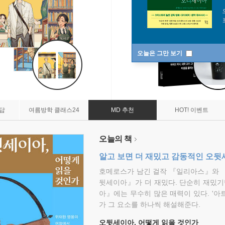
오늘은 그만 보기
7답
여름방학 클래스24
MD 추천
HOT! 이벤트
오늘의 책
알고 보면 더 재밌고 감동적인 오
호메로스가 남긴 걸작 『일리아스』와 
뒷세이아』가 더 재밌다. 단순히 재밌기
아』에는 무수히 많은 매력이 있다. '아
가 그 요소를 하나씩 해설해준다.
오뒷세이아, 어떻게 읽을 것인가