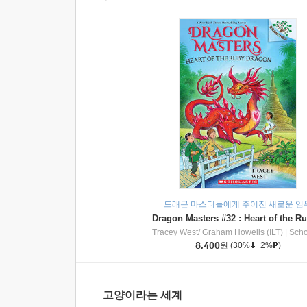
드래곤 마스터들에게 주어진 새로운 임
Tracey West/ Graham Howells (ILT)
|
Scholasti
8,400
원
(30%
+2%
)
고양이라는 세계