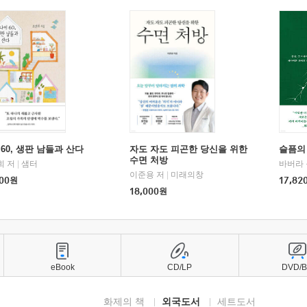
60, 생판 남들과 산다
자도 자도 피곤한 당신을 위한
슬픔의
수면 처방
희 저
|
샘터
바버라 
이준용 저
|
미래의창
00
원
17,82
18,000
원
eBook
CD/LP
DVD/
화제의 책
외국도서
세트도서