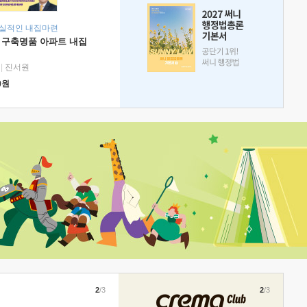
현실적인 내집마련
 구축명품 아파트 내집
|
진서원
0
원
2
/3
2
/3