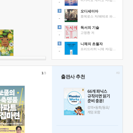
히가시노 게이고 저/김선영 역
오디세이아
호메로스 저/페테르 파울 루벤스 그림/박문재 역
독서의 기술
고명환 저
니체의 초월자
프리드리히 니체 저/김철 편역
1
/3
출판사 추천