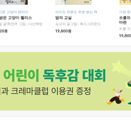
다운 고양이 판타지
아이도 어른도 위로 받는 책
가장 
받은 고양이 펠리스
밤의 교실
쏘쿨의
마련
철 글/최연주 그림
|
다산책방
김규아 글그림
|
북스그라운드
쏘쿨 저
20
원
19,800
원
19,80