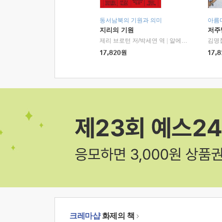
동서남북의 기원과 의미
아름
지리의 기원
저주
제리 브로턴 저/박세연 역
|
알에이치코리아(RHK)
김명
17,820
원
17,8
크레마샵
화제의 책