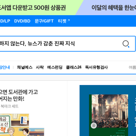
D/LP
DVD/BD
문구
/GIFT
티켓
독서유형검사
장안내
채널예스
사락
예스펀딩
클래스24
여
RBTI Lab
독서유형검사