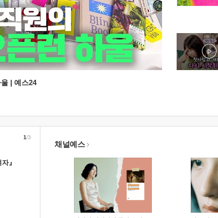
 | 예스24
1
/3
채널예스
여자』