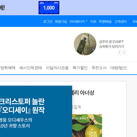
로그인
회원가입
마이페이지
카트
주문/배송
고객센터
Gl
름방학혜택
예사단독판매
이달의사은품
특가할인
추천도서
대량/법인