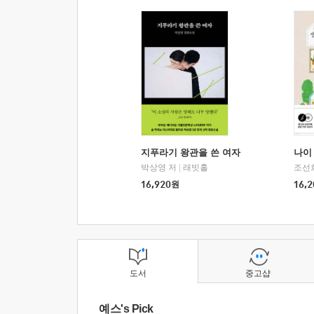
지푸라기 왕관을 쓴 여자
나이 
박상영 저
|
래빗홀
조선
16,920
원
16,2
도서
중고샵
예스's Pick