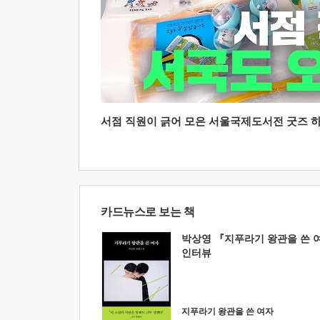
서점 직원이 긁어 모은 서울국제도서전 굿즈 하울
카드뉴스로 보는 책
박상영 『지푸라기 왕관을 쓴 
인터뷰
지푸라기 왕관을 쓴 여자