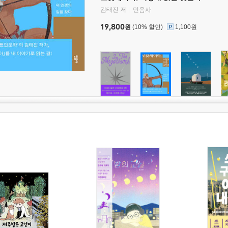
김태진 저
민음사
19,800
원
(10% 할인)
1,100원