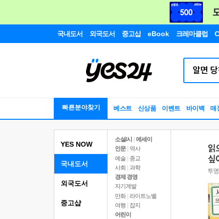
국내도서
외국도서
중고샵
eBook
크레마클럽
C
빠른분야찾기
베스트
신상품
이벤트
바이백
매
소설/시
|
에세이
YES NOW
인문
|
역사
예술
|
종교
국내도서
사회
|
과학
경제 경영
외국도서
자기계발
만화
|
라이트노벨
중고샵
여행
|
잡지
어린이