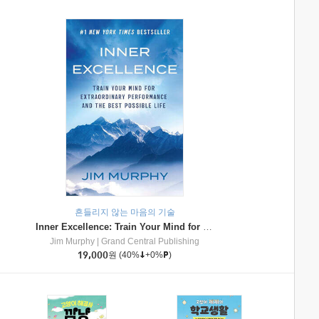
흔들리지 않는 마음의 기술
Inner Excellence: Train Your Mind for Extraordinary Performance and the Best Possible Life
Jim Murphy
|
Grand Central Publishing
19,000
원
(40%
+0%
)