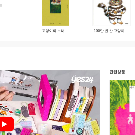
는
고양이의 노래
100만 번 산 고양이
관련상품