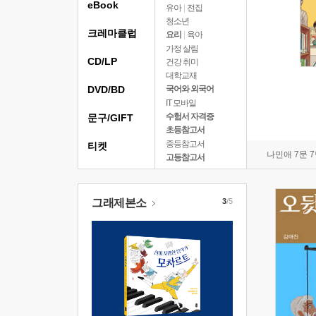
eBook
유아
|
전집
청소년
크레마클럽
요리
|
육아
가정 살림
CD/LP
건강 취미
대학교재
DVD/BD
국어와 외국어
IT 모바일
수험서 자격증
문구/GIFT
초등참고서
중등참고서
티켓
나민애 7문 
고등참고서
그래제본소
3
/5