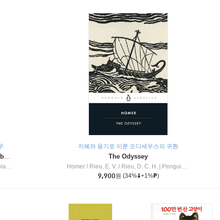
무
지혜와 용기로 이룬 오디세우스의 귀환
Dragon Masters #32 : Heart of the Ruby Dragon (A Branches Book)
The Odyssey
c Inc
Homer / Rieu, E. V. / Rieu, D. C. H.
|
Penguin Group
9,900
원
(34%
+1%
)