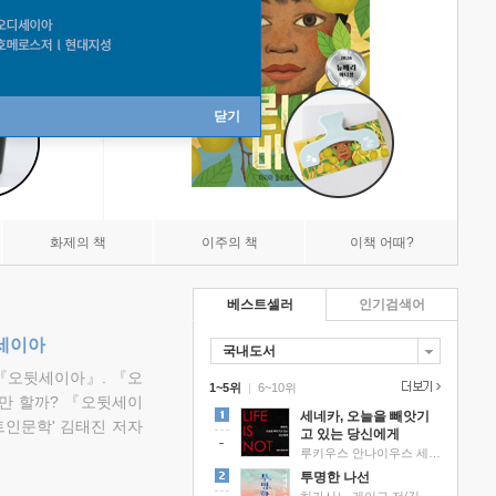
닫기
화제의 책
이주의 책
이책 어때?
베스트셀러
인기검색어
뒷세이아
국내도서
『오뒷세이아』. 『오
1~5위
|
6~10위
만 할까? 『오뒷세이
세네카, 오늘을 빼앗기
트인문학' 김태진 저자
고 있는 당신에게
루키우스 안나이우스 세네카 저/하와이 대저택 편역
투명한 나선