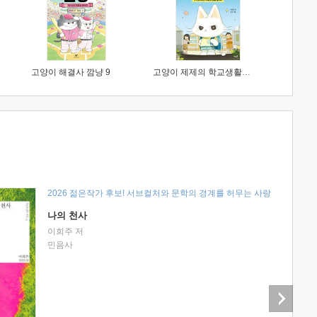
고양이 해결사 깜냥 9
고양이 제제의 학교생활 1 : 초등학생이 이렇게 힘들 줄이야
2026 젊은작가 후보! 서브컬처와 문학의 경계를 허무는 사랑
나의 천사
이희주 저
민음사