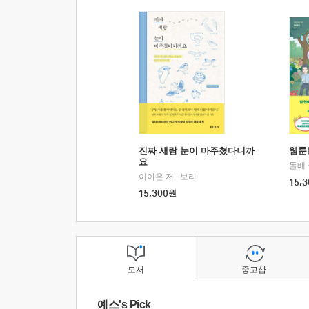
진짜 새랑 눈이 마주쳤다니까
웹툰
요
돌배
이이은 저
|
보리
15,3
15,300
원
도서
중고샵
예스's Pick