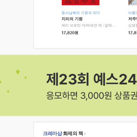
동서남북의 기원과 의미
아름
지리의 기원
저주
제리 브로턴 저/박세연 역
|
알에이치코리아(RHK)
김명
17,820
원
17,8
크레마샵
화제의 책