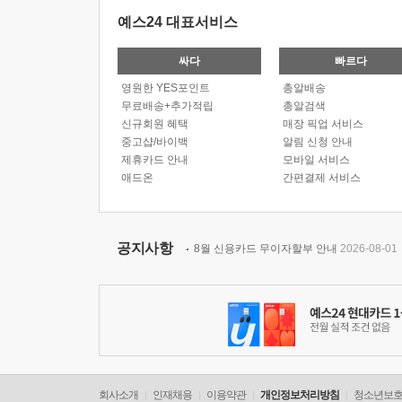
예스24 대표서비스
싸다
빠르다
영원한 YES포인트
총알배송
무료배송+추가적립
총알검색
신규회원 혜택
매장 픽업 서비스
중고샵/바이백
알림 신청 안내
제휴카드 안내
모바일 서비스
애드온
간편결제 서비스
공지사항
8월 신용카드 무이자할부 안내
2026-08-01
회사소개
인재채용
이용약관
개인정보처리방침
청소년보