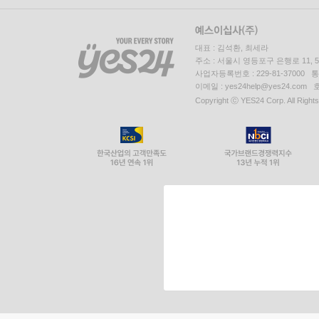
대표 : 김석환, 최세라
주소 : 서울시 영등포구 은행로 11,
사업자등록번호 : 229-81-37000 
이메일 : yes24help@yes24.c
Copyright ⓒ YES24 Corp. All Right