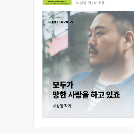
박상영 저
|
래빗홀