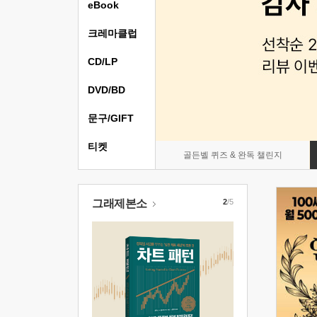
eBook
크레마클럽
CD/LP
DVD/BD
문구/GIFT
티켓
골든벨 퀴즈 & 완독 챌린지
그래제본소
2
/5