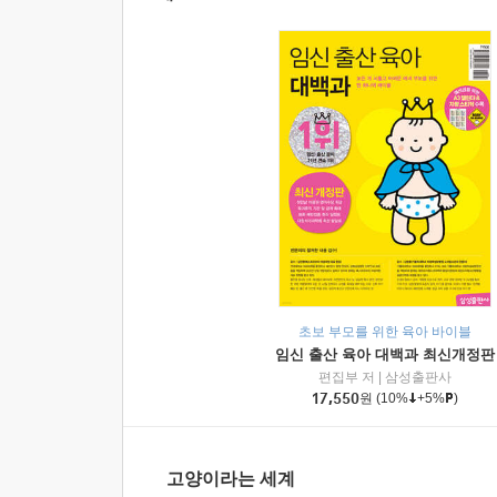
초보 부모를 위한 육아 바이블
임신 출산 육아 대백과 최신개정판
편집부 저
|
삼성출판사
17,550
원
(10%
+5%
)
고양이라는 세계