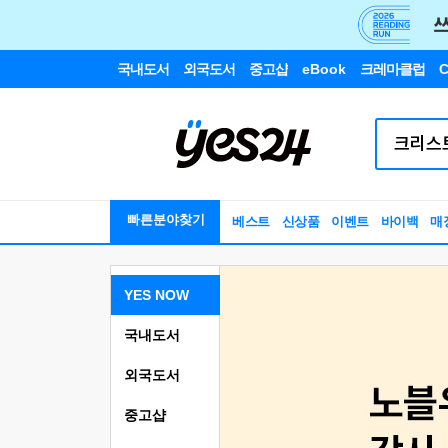
국내도서
외국도서
중고샵
eBook
크레마클럽
C
빠른분야찾기
베스트
신상품
이벤트
바이백
매
YES NOW
국내도서
외국도서
중고샵