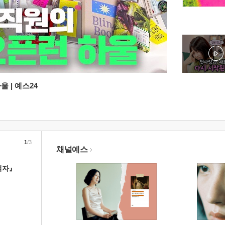
 | 예스24
1
/3
채널예스
여자』