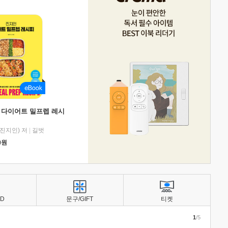
 다이어트 밀프렙 레시
진지인) 저
|
길벗
0
원
BD
문구/GIFT
티켓
1
/5