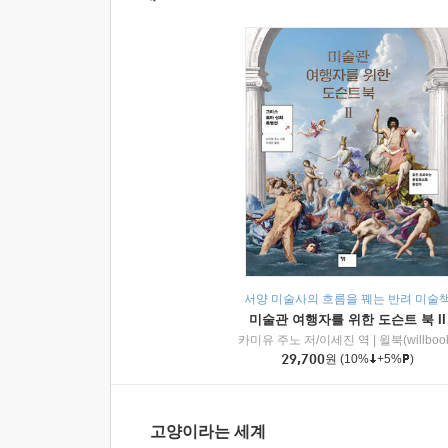
서양 미술사의 흐름을 꿰는 반려 미술
미술관 여행자를 위한 도슨트 북 II
카미유 주노 저/이세진 역
|
윌북(willboo
29,700
원
(10%
+5%
)
고양이라는 세계