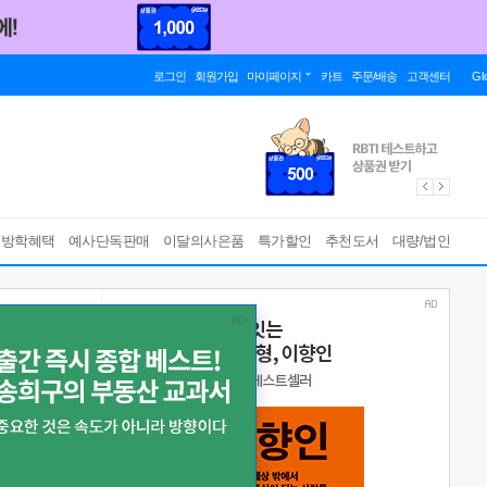
로그인
회원가입
마이페이지
카트
주문/배송
고객센터
Gl
름방학혜택
예사단독판매
이달의사은품
특가할인
추천도서
대량/법인