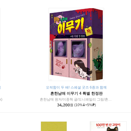
책
오싹함이 두 배! 스페셜 굿즈 6종과 함께
흔한남매 이무기 4 특별 한정판
k)
흔한남매 원저/이종혁 글/도니패밀리 그림/흔한컴퍼니 감수
34,200
원
(10%
+5%
)