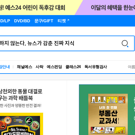
D/LP
DVD/BD
문구
/GIFT
티켓
장안내
채널예스
사락
예스펀딩
클래스24
독서유형검사
여
RBTI Lab
독서유형검사