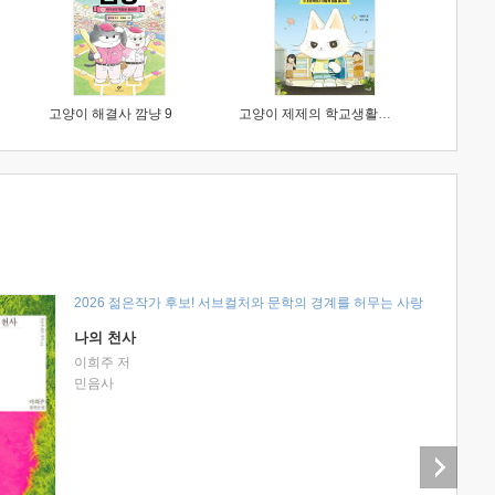
고양이 해결사 깜냥 9
고양이 제제의 학교생활 1 : 초등학생이 이렇게 힘들 줄이야
2026 젊은작가 후보! 서브컬처와 문학의 경계를 허무는 사랑
나의 천사
이희주 저
민음사