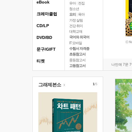
eBook
유아
|
전집
청소년
크레마클럽
요리
|
육아
가정 살림
CD/LP
건강 취미
대학교재
DVD/BD
국어와 외국어
IT 모바일
수험서 자격증
문구/GIFT
초등참고서
중등참고서
티켓
나민애 7문 
고등참고서
그래제본소
1
/5