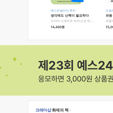
베스트셀러의 뿌리
손절
생각에도 산책이 필요하다
파동
도야마 시게히코 저/지소연 역
|
알에이치코리아(
파동
14,400
원
15,0
크레마샵
화제의 책