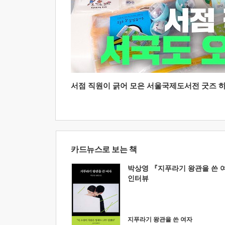
서점 직원이 긁어 모은 서울국제도서전 굿즈 하울
카드뉴스로 보는 책
박상영 『지푸라기 왕관을 쓴 
인터뷰
지푸라기 왕관을 쓴 여자