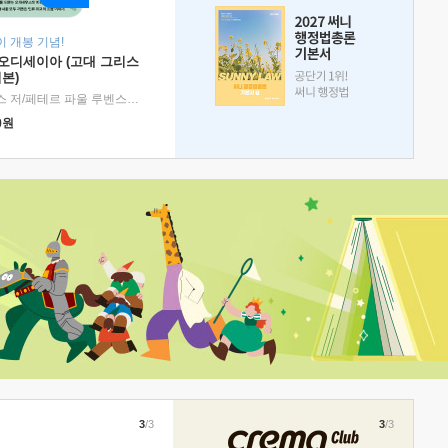
 개봉 기념!
 오디세이아 (고대 그리스
본)
호메로스 저/페테르 파울 루벤스 그림/박문재 역
|
현대지성
0
원
3
/3
3
/3