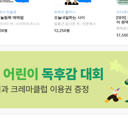
에서 익절로
유퀴즈 할머니
오디세이
 눌림목 매매법
오늘내일하는 사이
[대여]
어 완역
RHK)
마스터 저
|
스마트비즈니스
임봉근,임다운 저
|
안온북스
00
원
12,250
원
17,50