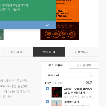
닫기
화제의 책
이주의 책
이책 어때?
베스트셀러
인기검색어
국내도서
소년 멘토로 돌아왔다.
1~5위
|
6~10위
 10대에게는 길잡이가
세네카, 오늘을 빼앗기
 되지 않는 날에도 나
고 있는 당신에게
 안내서.
루키우스 안나이우스 세네카 저/하와이 대저택 편역
투명한 나선