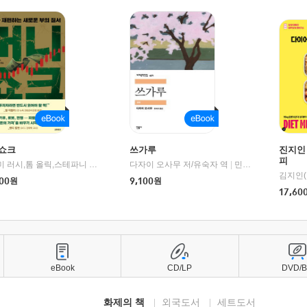
쇼크
쓰가루
진지인
피
제이미 러시,톰 올릭,스테파니 플랜더스 편저/임경은 역/박정호 감수
다자이 오사무 저/유숙자 역
|
교보문고
|
민음사
김지인(
00
원
9,100
원
17,60
eBook
CD/LP
DVD/
화제의 책
외국도서
세트도서