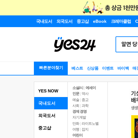
국내도서
외국도서
중고샵
eBook
크레마클럽
C
빠른분야찾기
베스트
신상품
이벤트
바이백
매
소설/시
|
에세이
YES NOW
인문
|
역사
예술
|
종교
국내도서
사회
|
과학
경제 경영
외국도서
자기계발
만화
|
라이트노벨
중고샵
여행
|
잡지
어린이