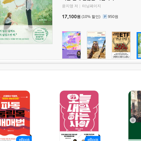
윤지영 저
터닝페이지
17,100
원
(10% 할인)
950원