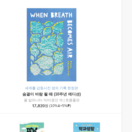
세계를 감동시킨 생의 기록 한정판
숨결이 바람 될 때 (10주년 에디션)
|
미래엔아이세움
폴 칼라니티 저/이종인 역
|
흐름출판
17,820
원
(10%
+5%
)