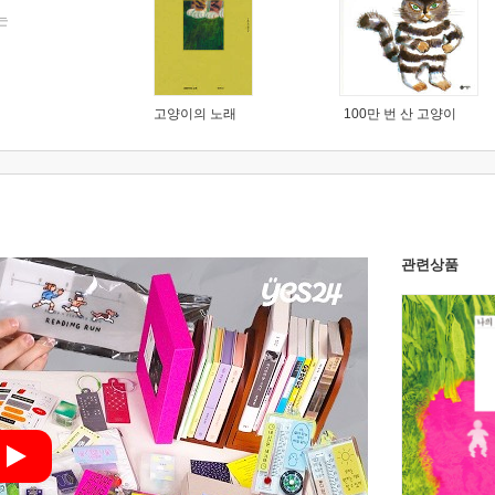
는
고양이의 노래
100만 번 산 고양이
관련상품