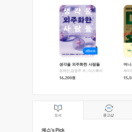
생각을 외주화한 사람들
머니
정재민,김영주 저
|
더스퀘어
16,200
원
15,5
도서
중고샵
예스's Pick