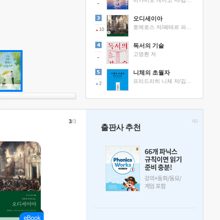
히가시노 게이고 저/김선영 역
오디세이아
호메로스 저/페테르 파울 루벤스 그림/박문재 역
10
독서의 기술
고명환 저
니체의 초월자
프리드리히 니체 저/김철 편역
2
3
/3
출판사 추천