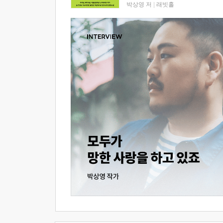
박상영 저
|
래빗홀