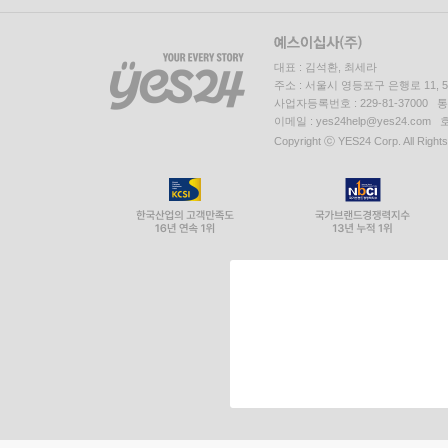
대표 : 김석환, 최세라
주소 : 서울시 영등포구 은행로 11,
사업자등록번호 : 229-81-37000 
이메일 : yes24help@yes24.c
Copyright ⓒ YES24 Corp. All Right