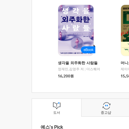
생각을 외주화한 사람들
머니
정재민,김영주 저
|
더스퀘어
16,200
원
15,5
도서
중고샵
예스's Pick