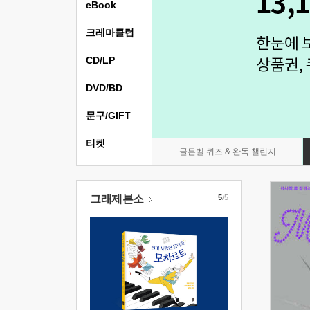
eBook
크레마클럽
CD/LP
DVD/BD
문구/GIFT
티켓
골든벨 퀴즈 & 완독 챌린지
그래제본소
5
/5