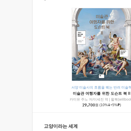
서양 미술사의 흐름을 꿰는 반려 미술
미술관 여행자를 위한 도슨트 북 II
카미유 주노 저/이세진 역
|
윌북(willboo
29,700
원
(10%
+5%
)
고양이라는 세계