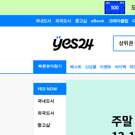
국내도서
외국도서
중고샵
eBook
크레마클럽
C
빠른분야찾기
베스트
신상품
이벤트
바이백
매
YES NOW
국내도서
외국도서
중고샵