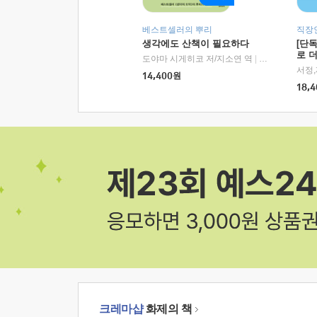
베스트셀러의 뿌리
직장
생각에도 산책이 필요하다
[단
로 
도야마 시게히코 저/지소연 역
|
알에이치코리아(
14,400
원
18,4
크레마샵
화제의 책