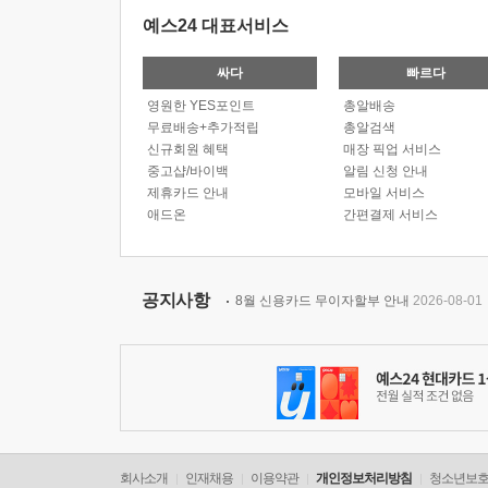
예스24 대표서비스
싸다
빠르다
영원한 YES포인트
총알배송
무료배송+추가적립
총알검색
신규회원 혜택
매장 픽업 서비스
중고샵/바이백
알림 신청 안내
제휴카드 안내
모바일 서비스
애드온
간편결제 서비스
공지사항
8월 신용카드 무이자할부 안내
2026-08-01
회사소개
인재채용
이용약관
개인정보처리방침
청소년보