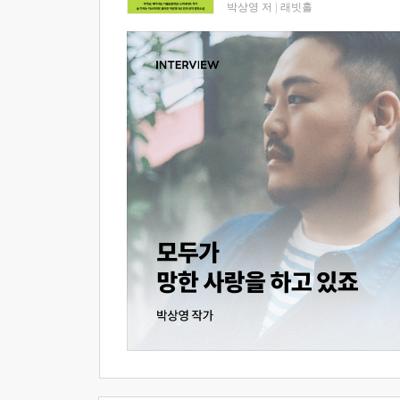
박상영 저
|
래빗홀