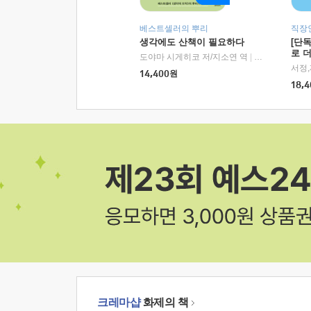
베스트셀러의 뿌리
직장
생각에도 산책이 필요하다
[단
로 
도야마 시게히코 저/지소연 역
|
알에이치코리아(
14,400
원
18,4
크레마샵
화제의 책