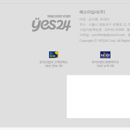
대표 : 김석환, 최세라
주소 : 서울시 영등포구 은행로 11,
사업자등록번호 : 229-81-37000 
이메일 : yes24help@yes24.c
Copyright ⓒ YES24 Corp. All Right