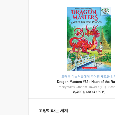
드래곤 마스터들에게 주어진 새로운 임
Tracey West/ Graham Howells (ILT)
|
Scholasti
8,400
원
(30%
+2%
)
고양이라는 세계