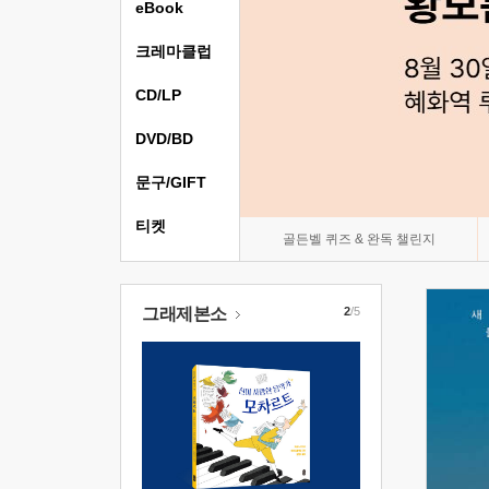
eBook
크레마클럽
CD/LP
DVD/BD
문구/GIFT
티켓
골든벨 퀴즈 & 완독 챌린지
그래제본소
2
/5