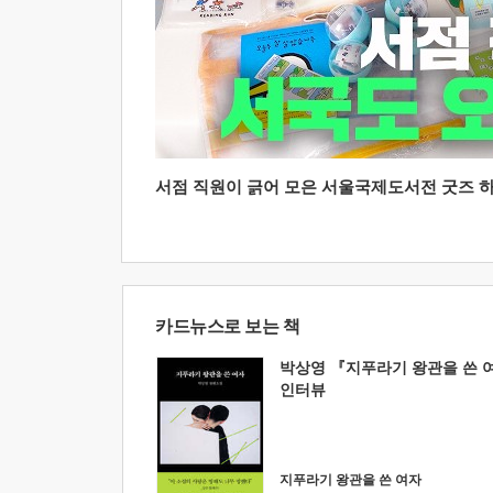
서점 직원이 긁어 모은 서울국제도서전 굿즈 하울
카드뉴스로 보는 책
박상영 『지푸라기 왕관을 쓴 
인터뷰
지푸라기 왕관을 쓴 여자