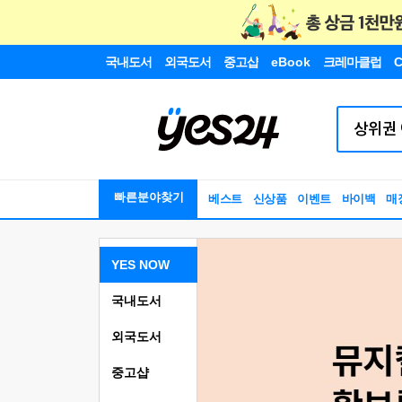
국내도서
외국도서
중고샵
eBook
크레마클럽
C
빠른분야찾기
베스트
신상품
이벤트
바이백
매
YES NOW
국내도서
외국도서
중고샵