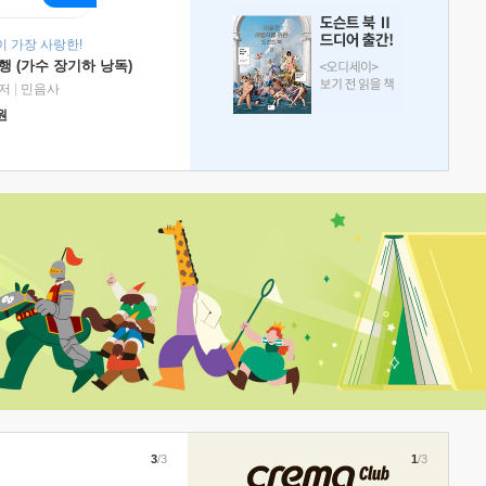
 가장 사랑한!
 (가수 장기하 낭독)
저
|
민음사
원
3
/3
1
/3