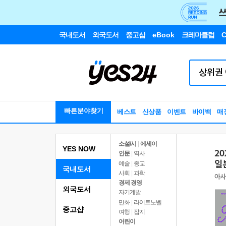
국내도서
외국도서
중고샵
eBook
크레마클럽
C
빠른분야찾기
베스트
신상품
이벤트
바이백
매
소설/시
|
에세이
YES NOW
인문
|
역사
예술
|
종교
국내도서
사회
|
과학
경제 경영
외국도서
자기계발
만화
|
라이트노벨
중고샵
여행
|
잡지
어린이