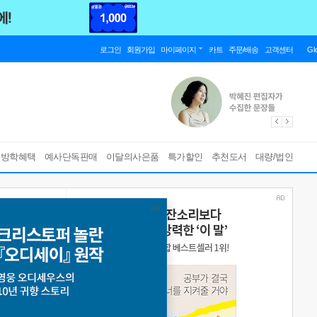
로그인
회원가입
마이페이지
카트
주문/배송
고객센터
Gl
름방학혜택
예사단독판매
이달의사은품
특가할인
추천도서
대량/법인