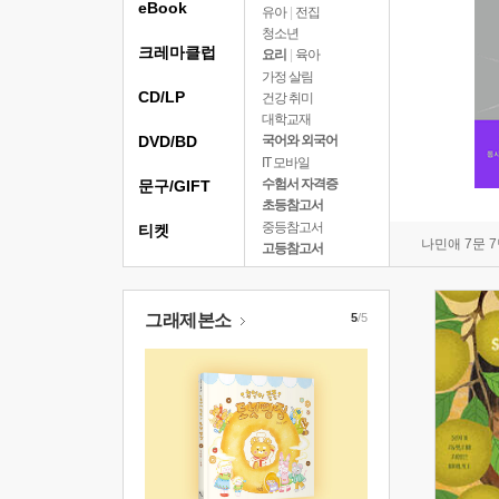
eBook
유아
|
전집
청소년
크레마클럽
요리
|
육아
가정 살림
CD/LP
건강 취미
대학교재
DVD/BD
국어와 외국어
IT 모바일
수험서 자격증
문구/GIFT
초등참고서
중등참고서
티켓
나민애 7문 
고등참고서
그래제본소
5
/5