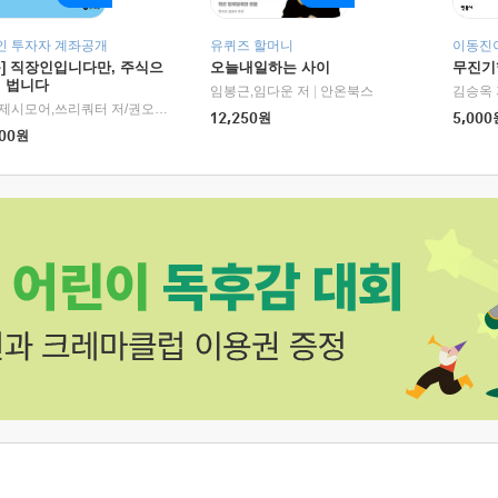
인 투자자 계좌공개
유퀴즈 할머니
이동진이
독] 직장인입니다만, 주식으
오늘내일하는 사이
무진기행
더 법니다
RHK)
임봉근,임다운 저
|
안온북스
김승옥 
서정,제시모어,쓰리쿼터 저/권오태,시그널리포트 편
|
경이로움
12,250
원
5,000
00
원