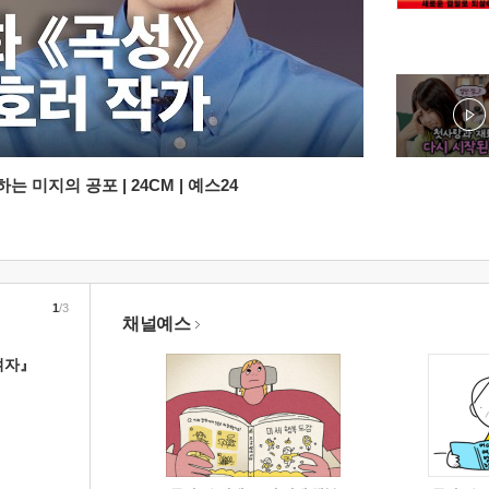
 미지의 공포 | 24CM | 예스24
1
/3
채널예스
여자』