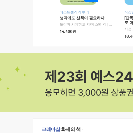
베스트셀러의 뿌리
직장
생각에도 산책이 필요하다
[단
로 
도야마 시게히코 저/지소연 역
|
알에이치코리아(
14,400
원
18,4
크레마샵
화제의 책