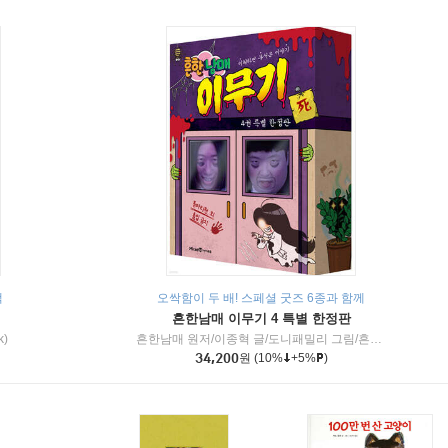
책
오싹함이 두 배! 스페셜 굿즈 6종과 함께
흔한남매 이무기 4 특별 한정판
k)
흔한남매 원저/이종혁 글/도니패밀리 그림/흔한컴퍼니 감수
34,200
원
(10%
+5%
)