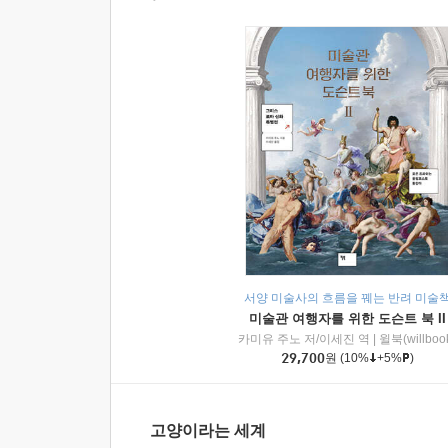
서양 미술사의 흐름을 꿰는 반려 미술
미술관 여행자를 위한 도슨트 북 II
카미유 주노 저/이세진 역
|
윌북(willboo
29,700
원
(10%
+5%
)
고양이라는 세계