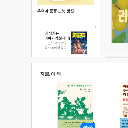
추억이 퐁퐁 도넛 빵집
지금, 이 책