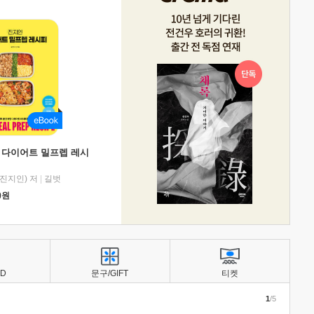
 다이어트 밀프렙 레시
진지인) 저
|
길벗
0
원
BD
문구/GIFT
티켓
1
/5