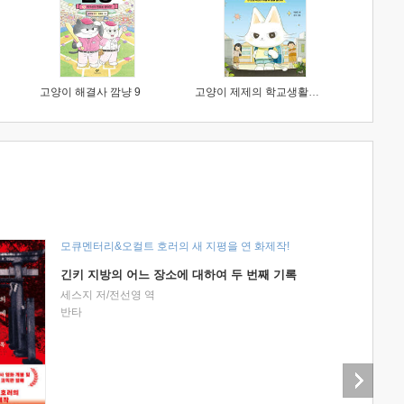
고양이 해결사 깜냥 9
고양이 제제의 학교생활 1 : 초등학생이 이렇게 힘들 줄이야
모큐멘터리&오컬트 호러의 새 지평을 연 화제작!
긴키 지방의 어느 장소에 대하여 두 번째 기록
세스지 저/전선영 역
반타