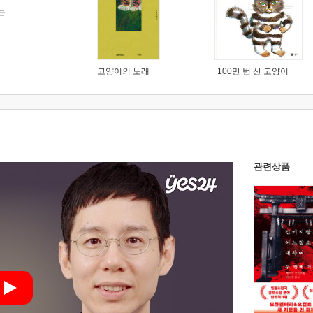
는
고양이의 노래
100만 번 산 고양이
관련상품