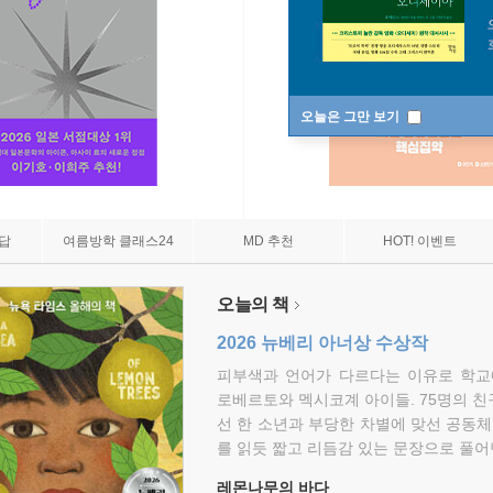
오늘은 그만 보기
7답
여름방학 클래스24
MD 추천
HOT! 이벤트
오늘의 책
2026 뉴베리 아너상 수상작
피부색과 언어가 다르다는 이유로 학교
로베르토와 멕시코계 아이들. 75명의 
선 한 소년과 부당한 차별에 맞선 공동체
를 읽듯 짧고 리듬감 있는 문장으로 풀어
레몬나무의 바다