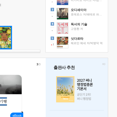
히가시노 게이고 저/김선영 역
래
오디세이아
호메로스 저/페테르 파울 루벤스 그림/박문재 역
독서의 기술
고명환 저
싯다르타
헤르만 헤세 저/박병덕 역
1
3
/3
출판사 추천