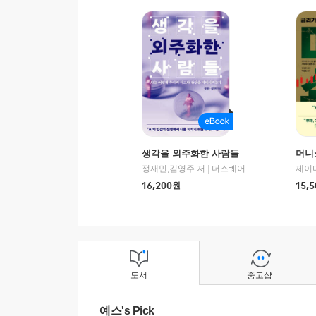
생각을 외주화한 사람들
머니
정재민,김영주 저
|
더스퀘어
16,200
원
15,5
도서
중고샵
예스's Pick