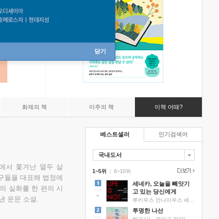
닫기
화제의 책
이주의 책
이책 어때?
베스트셀러
인기검색어
국내도서
에서 쫓겨난 열두 살
1~5위
|
6~10위
친구들을 대표해 법정에
세네카, 오늘을 빼앗기
의 실화를 한 편의 시
고 있는 당신에게
낸 운문 소설.
루키우스 안나이우스 세네카 저/하와이 대저택 편역
투명한 나선