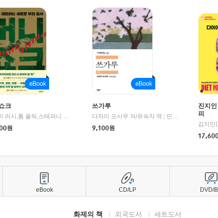
쇼크
쓰가루
진지인
피
제이미 러시,톰 올릭,스테파니 플랜더스 편저/임경은 역/박정호 감수
다자이 오사무 저/유숙자 역
|
교보문고
|
민음사
김지인(
00
원
9,100
원
17,60
eBook
CD/LP
DVD/
화제의 책
외국도서
세트도서