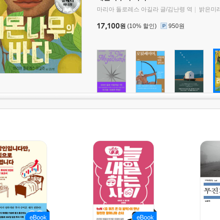
마리아 돌로레스 아길라 글/김난령 역
밝은미
17,100
원
(10% 할인)
950원