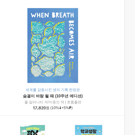
세계를 감동시킨 생의 기록 한정판
숨결이 바람 될 때 (10주년 에디션)
|
미래엔아이세움
폴 칼라니티 저/이종인 역
|
흐름출판
17,820
원
(10%
+5%
)