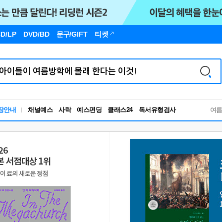
D/LP
DVD/BD
문구
/GIFT
티켓
장안내
채널예스
사락
예스펀딩
클래스24
독서유형검사
여
RBTI Lab
독서유형검사