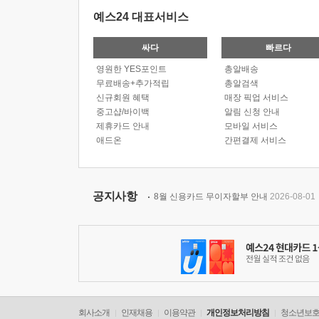
예스24 대표서비스
싸다
빠르다
영원한 YES포인트
총알배송
무료배송+추가적립
총알검색
신규회원 혜택
매장 픽업 서비스
중고샵/바이백
알림 신청 안내
제휴카드 안내
모바일 서비스
애드온
간편결제 서비스
공지사항
8월 신용카드 무이자할부 안내
2026-08-01
회사소개
인재채용
이용약관
개인정보처리방침
청소년보