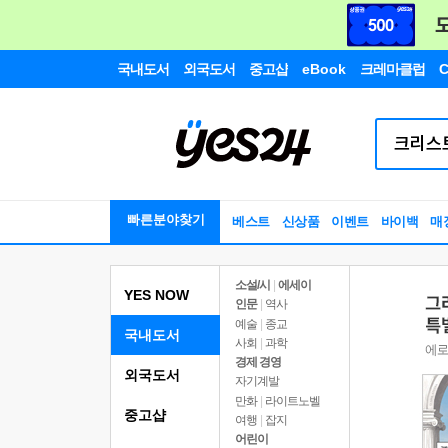
국내도서
외국도서
중고샵
eBook
크레마클럽
C
빠른분야찾기
베스트
신상품
이벤트
바이백
매
소설/시
|
에세이
YES NOW
인문
|
역사
예술
|
종교
국내도서
사회
|
과학
경제 경영
외국도서
자기계발
만화
|
라이트노벨
중고샵
여행
|
잡지
어린이