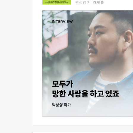
박상영 저
|
래빗홀