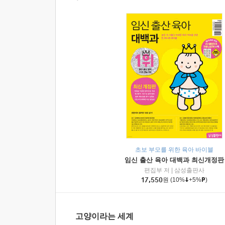
초보 부모를 위한 육아 바이블
임신 출산 육아 대백과 최신개정판
편집부 저
|
삼성출판사
17,550
원
(10%
+5%
)
고양이라는 세계