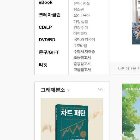
eBook
유아
|
전집
청소년
크레마클럽
요리
|
육아
가정 살림
CD/LP
건강 취미
대학교재
DVD/BD
국어와 외국어
IT 모바일
수험서 자격증
문구/GIFT
초등참고서
중등참고서
티켓
나민애 7문 
고등참고서
그래제본소
5
/5