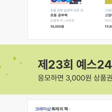
초등 공부 습관의 모든 것
고양
초등 공부력
고양
손병목 저
|
서유재
이미
18,000
원
19,8
크레마샵
화제의 책