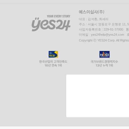
대표 : 김석환, 최세라
주소 : 서울시 영등포구 은행로 11,
사업자등록번호 : 229-81-37000 
이메일 : yes24help@yes24.c
Copyright ⓒ YES24 Corp. All Right