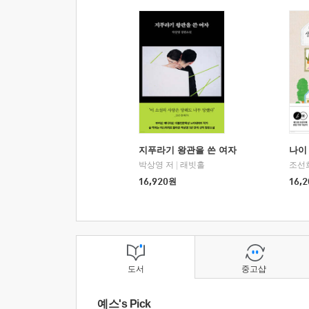
지푸라기 왕관을 쓴 여자
나이 
박상영 저
|
래빗홀
조선
16,920
원
16,2
도서
중고샵
예스's Pick