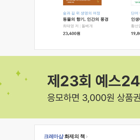
숲과 길 위 생명의 여정
단어
동물의 향기, 인간의 풍경
인생
최태영 저
|
돌베개
황선
23,400
원
19,8
크레마샵
화제의 책