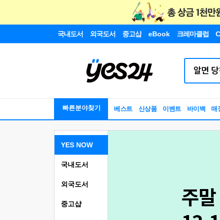
국내도서
외국도서
중고샵
eBook
크레마클럽
C
빠른분야찾기
베스트
신상품
이벤트
바이백
매
YES NOW
국내도서
외국도서
중고샵