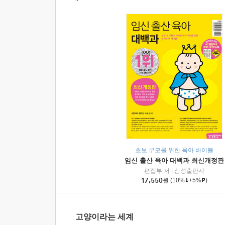
초보 부모를 위한 육아 바이블
임신 출산 육아 대백과 최신개정판
편집부 저
|
삼성출판사
17,550
원
(10%
+5%
)
고양이라는 세계