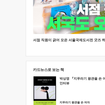
서점 직원이 긁어 모은 서울국제도서전 굿즈 하울
카드뉴스로 보는 책
박상영 『지푸라기 왕관을 쓴 
인터뷰
지푸라기 왕관을 쓴 여자