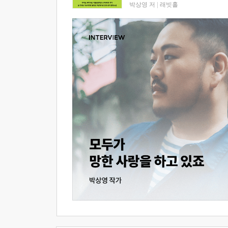
박상영 저
|
래빗홀