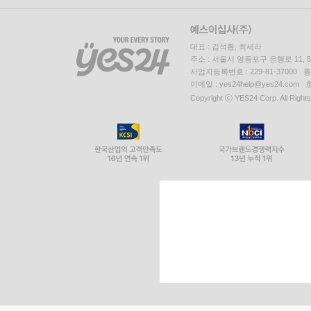
대표 : 김석환, 최세라
주소 : 서울시 영등포구 은행로 11,
사업자등록번호 : 229-81-37000 
이메일 : yes24help@yes24.c
Copyright ⓒ YES24 Corp. All Right