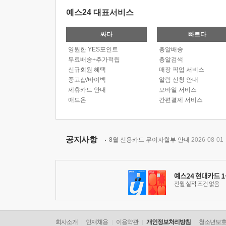
예스24 대표서비스
싸다
빠르다
영원한 YES포인트
총알배송
무료배송+추가적립
총알검색
신규회원 혜택
매장 픽업 서비스
중고샵/바이백
알림 신청 안내
제휴카드 안내
모바일 서비스
애드온
간편결제 서비스
공지사항
8월 신용카드 무이자할부 안내
2026-08-01
회사소개
인재채용
이용약관
개인정보처리방침
청소년보