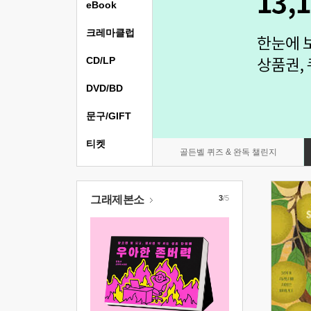
eBook
크레마클럽
CD/LP
DVD/BD
문구/GIFT
티켓
골든벨 퀴즈 & 완독 챌린지
그래제본소
3
/5