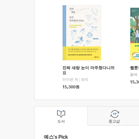
진짜 새랑 눈이 마주쳤다니까
웹툰
요
돌배
이이은 저
|
보리
15,3
15,300
원
도서
중고샵
예스's Pick