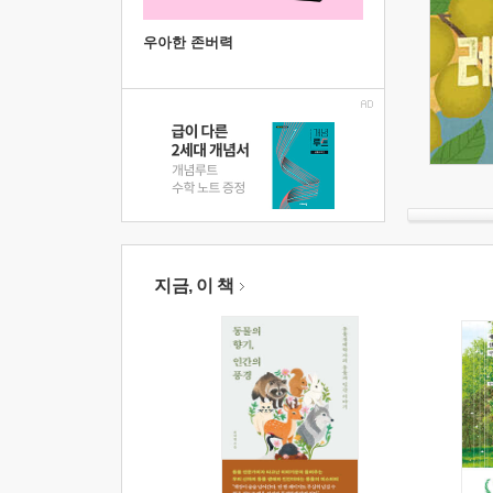
우아한 존버력
지금, 이 책