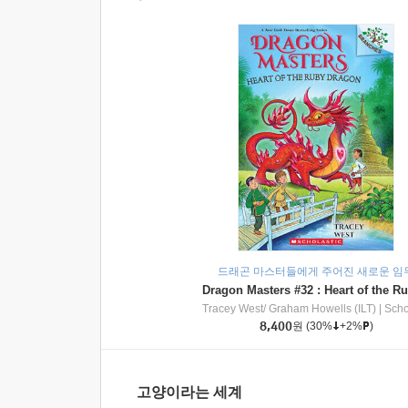
드래곤 마스터들에게 주어진 새로운 임
Tracey West/ Graham Howells (ILT)
|
Scholasti
8,400
원
(30%
+2%
)
고양이라는 세계