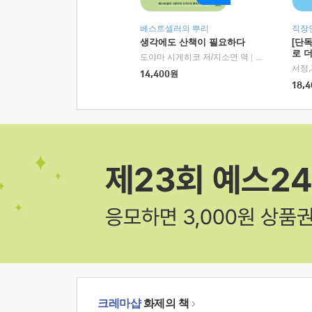
베스트셀러의 뿌리
직장
생각에도 산책이 필요하다
[단
로 
도야마 시게히코 저/지소연 역
|
알에이치코리아(
14,400
원
18,4
크레마샵
화제의 책