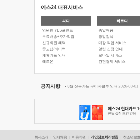
예스24 대표서비스
싸다
빠르다
영원한 YES포인트
총알배송
무료배송+추가적립
총알검색
신규회원 혜택
매장 픽업 서비스
중고샵/바이백
알림 신청 안내
제휴카드 안내
모바일 서비스
애드온
간편결제 서비스
공지사항
8월 신용카드 무이자할부 안내
2026-08-01
회사소개
인재채용
이용약관
개인정보처리방침
청소년보