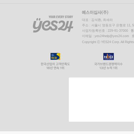
대표 : 김석환, 최세라
주소 : 서울시 영등포구 은행로 11,
사업자등록번호 : 229-81-37000 
이메일 : yes24help@yes24.c
Copyright ⓒ YES24 Corp. All Right