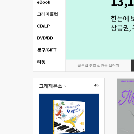
eBook
크레마클럽
CD/LP
DVD/BD
문구/GIFT
티켓
골든벨 퀴즈 & 완독 챌린지
그래제본소
4
/5