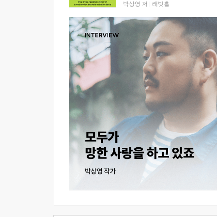
박상영 저
|
래빗홀