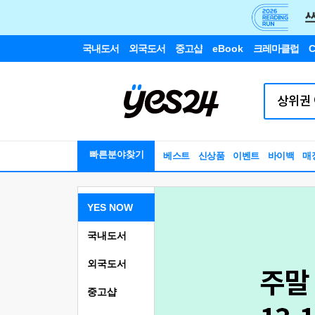
국내도서
외국도서
중고샵
eBook
크레마클럽
C
빠른분야찾기
베스트
신상품
이벤트
바이백
매
YES NOW
국내도서
외국도서
중고샵