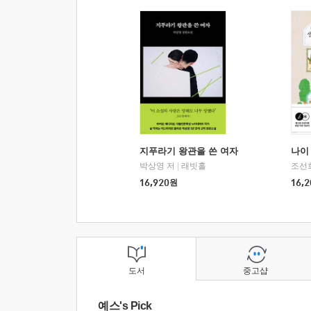
지푸라기 왕관을 쓴 여자
나이 
박상영 저
|
래빗홀
조선
16,920
원
16,2
도서
중고샵
예스's Pick