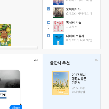
히가시노 게이고 저/김선영 역
오디세이아
호메로스 저/페테르 파울 루벤스 그림/박문재 역
독서의 기술
고명환 저
니체의 초월자
프리드리히 니체 저/김철 편역
3
/3
출판사 추천