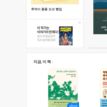
추억이 퐁퐁 도넛 빵집
지금, 이 책