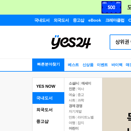
국내도서
외국도서
중고샵
eBook
크레마클럽
C
빠른분야찾기
베스트
신상품
이벤트
바이백
매
소설/시
|
에세이
YES NOW
인문
|
역사
예술
|
종교
국내도서
사회
|
과학
경제 경영
외국도서
자기계발
만화
|
라이트노벨
중고샵
여행
|
잡지
어린이