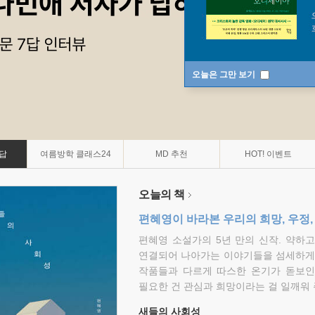
오늘은 그만 보기
7답
여름방학 클래스24
MD 추천
HOT! 이벤트
오늘의 책
편혜영이 바라본 우리의 희망, 우정,
편혜영 소설가의 5년 만의 신작. 약하
연결되어 나아가는 이야기들을 섬세하게 
작품들과 다르게 따스한 온기가 돋보인
필요한 건 관심과 희망이라는 걸 일깨워 
새들의 사회성