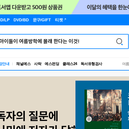
D/LP
DVD/BD
문구
/GIFT
티켓
독서유형검사
장안내
채널예스
사락
예스펀딩
클래스24
RBTI Lab
여
독서유형검사