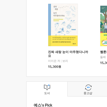
진짜 새랑 눈이 마주쳤다니까
웹툰
요
돌배
이이은 저
|
보리
15,3
15,300
원
도서
중고샵
예스's Pick