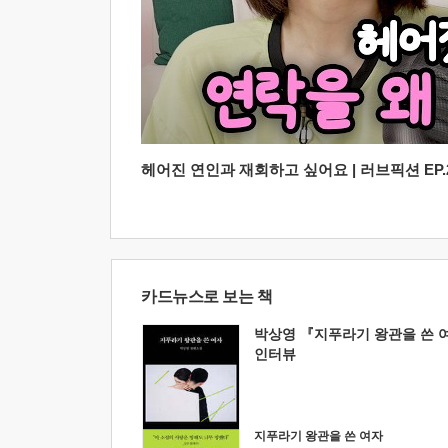
헤어진 연인과 재회하고 싶어요 | 러브픽션 EP.2
카드뉴스로 보는 책
박상영 『지푸라기 왕관을 쓴 
인터뷰
지푸라기 왕관을 쓴 여자