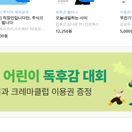
인 투자자 계좌공개
유퀴즈 할머니
이동진이
독] 직장인입니다만, 주식으
오늘내일하는 사이
무진기행
더 법니다
RHK)
임봉근,임다운 저
|
안온북스
김승옥 
서정,제시모어,쓰리쿼터 저/권오태,시그널리포트 편
|
경이로움
12,250
원
5,000
00
원