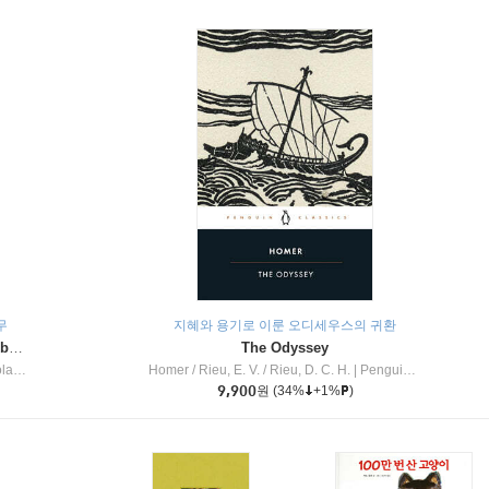
무
지혜와 용기로 이룬 오디세우스의 귀환
Dragon Masters #32 : Heart of the Ruby Dragon (A Branches Book)
The Odyssey
c Inc
Homer / Rieu, E. V. / Rieu, D. C. H.
|
Penguin Group
9,900
원
(34%
+1%
)