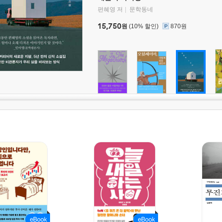
편혜영 저
문학동네
15,750
원
(10% 할인)
870원