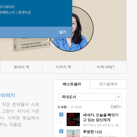
닫기
화제의 책
이주의 책
이책 어때?
베스트셀러
인기검색어
 이야기
국내도서
고 작은 존재들이 서로
1~5위
|
6~10위
그렸다. 작가의 기존
세네카, 오늘을 빼앗기
다. 삭막한 현실에서
고 있는 당신에게
주는 작품집.
루키우스 안나이우스 세네카 저/하와이 대저택 편역
투명한 나선