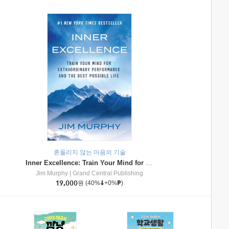
흔들리지 않는 마음의 기술
Inner Excellence: Train Your Mind for Extraordinary Performance and the Best Possible Life
Jim Murphy
|
Grand Central Publishing
19,000
원
(40%
+0%
)