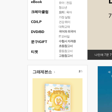
eBook
유아
|
전집
청소년
크레마클럽
요리
|
육아
가정 살림
CD/LP
건강 취미
대학교재
DVD/BD
국어와 외국어
IT 모바일
수험서 자격증
문구/GIFT
초등참고서
중등참고서
티켓
나민애 7문 
고등참고서
그래제본소
2
/5