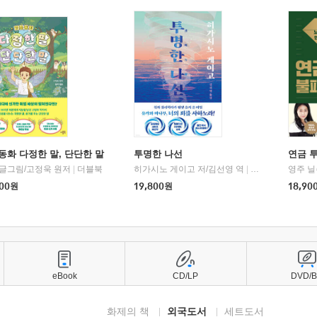
동화 다정한 말, 단단한 말
투명한 나선
연금 
 글그림/고정욱 원저
|
더블북
히가시노 게이고 저/김선영 역
|
북다
영주 닐
00
원
19,800
원
18,90
eBook
CD/LP
DVD/
화제의 책
외국도서
세트도서