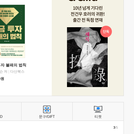
투자 불패의 법칙
슨 저
|
다산북스
0
원
BD
문구/GIFT
티켓
3
/5