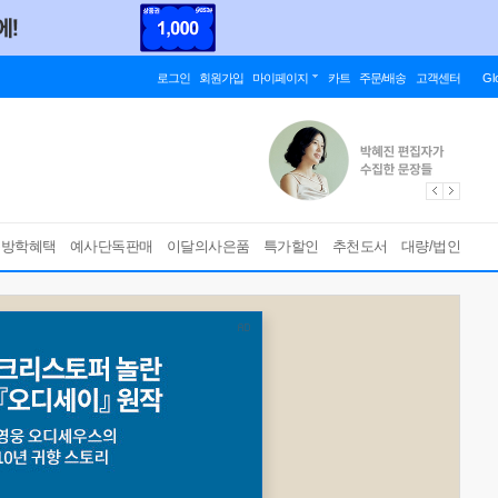
로그인
회원가입
마이페이지
카트
주문/배송
고객센터
Gl
름방학혜택
예사단독판매
이달의사은품
특가할인
추천도서
대량/법인