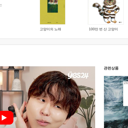
는
고양이의 노래
100만 번 산 고양이
관련상품