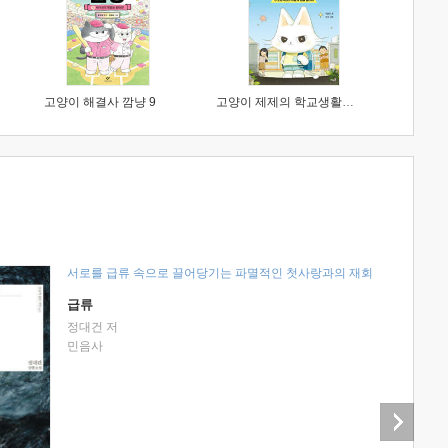
고양이 해결사 깜냥 9
고양이 제제의 학교생활 1 : 초등학생이 이렇게 힘들 줄이야
서로를 급류 속으로 끌어당기는 파멸적인 첫사랑과의 재회
급류
정대건 저
민음사