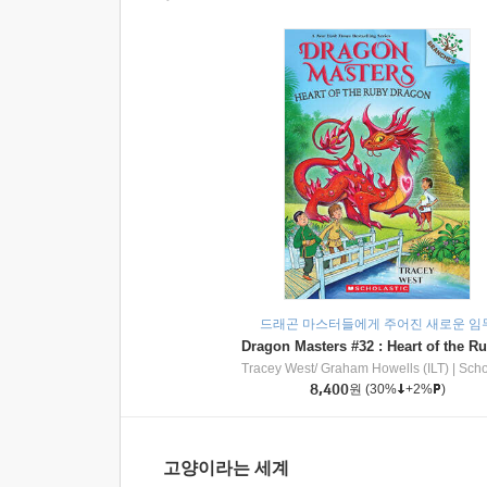
드래곤 마스터들에게 주어진 새로운 임
Tracey West/ Graham Howells (ILT)
|
Scholasti
8,400
원
(30%
+2%
)
고양이라는 세계