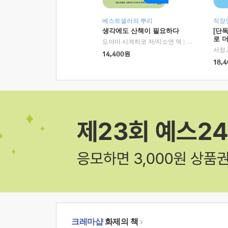
베스트셀러의 뿌리
직장
생각에도 산책이 필요하다
[단
로 
도야마 시게히코 저/지소연 역
|
알에이치코리아(
14,400
원
18,4
크레마샵
화제의 책