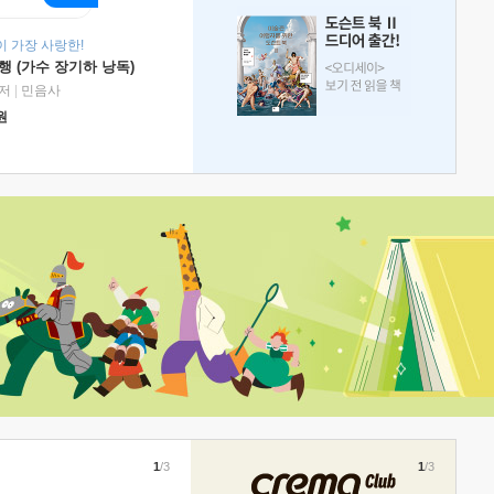
 가장 사랑한!
 (가수 장기하 낭독)
저
|
민음사
원
1
/3
1
/3