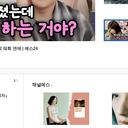
 재회 연애 | 예스24
1
/3
채널예스
여자』