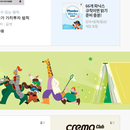
 수 있는 원칙
주가 가치투자 법칙
저
|
길벗
0
원
2
/3
1
/3