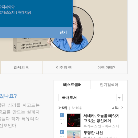
닫기
화제의 책
이주의 책
이책 어때?
베스트셀러
인기검색어
 있나요?
국내도서
집단 심리를 파고드는
1~5위
|
6~10위
 종교를 만드는 설계자
세네카, 오늘을 빼앗기
물들과 작가 특유의 대
고 있는 당신에게
선보인다.
루키우스 안나이우스 세네카 저/하와이 대저택 편역
투명한 나선