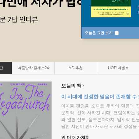
오늘은 그만 보기
7답
여름방학 클래스24
MD 추천
HOT! 이벤트
오늘의 책
이 시대에 진정한 믿음이 존재할 수
아이돌 팬덤을 소재로 우리의 믿음과 
문제작. 신이 사라진 시대, 팬덤이라는
와 열혈 신도, 음모론자까지. 입체적 인
담한 시선이 만나 새로운 서사의 정점을 
인 더 메가처치