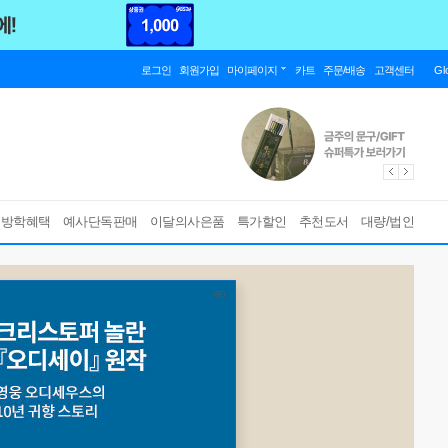
로그인
회원가입
마이페이지
카트
주문/배송
고객센터
Gl
름방학혜택
예사단독판매
이달의사은품
특가할인
추천도서
대량/법인