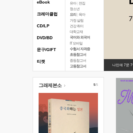
eBook
유아
|
전집
청소년
크레마클럽
요리
|
육아
가정 살림
CD/LP
건강 취미
대학교재
DVD/BD
국어와 외국어
IT 모바일
수험서 자격증
문구/GIFT
초등참고서
중등참고서
티켓
나민애 7문 
고등참고서
그래제본소
5
/5