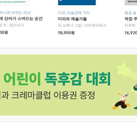
 하나로 바뀌는 세상
미피, 미술관에 가다
평생 쓸
에 단어가 스며드는 순간
미피와 예술가들
적정 
엽 저
|
빛의서가
딕 브루너 그림
|
아트북프레스
이주택 
00
원
18,900
원
16,92