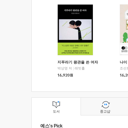
지푸라기 왕관을 쓴 여자
나이 
박상영 저
|
래빗홀
조선
16,920
원
16,2
도서
중고샵
예스's Pick