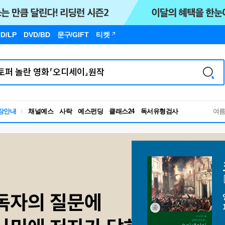
D/LP
DVD/BD
문구
/GIFT
티켓
독서유형검사
장안내
채널예스
사락
예스펀딩
클래스24
여
RBTI Lab
독서유형검사