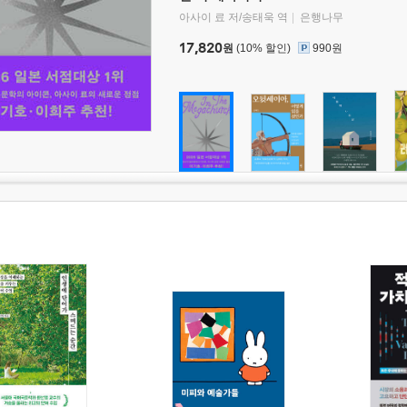
아사이 료 저/송태욱 역
은행나무
17,820
원
(10% 할인)
990원