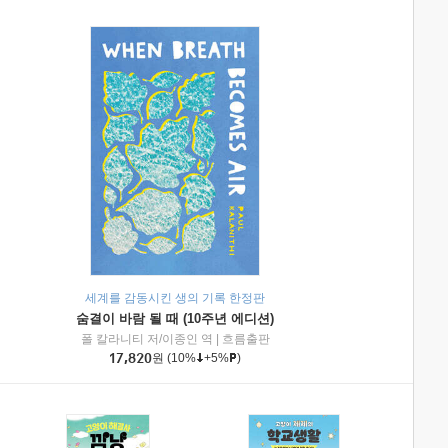
세계를 감동시킨 생의 기록 한정판
숨결이 바람 될 때 (10주년 에디션)
|
미래엔아이세움
폴 칼라니티 저/이종인 역
|
흐름출판
17,820
원
(10%
+5%
)