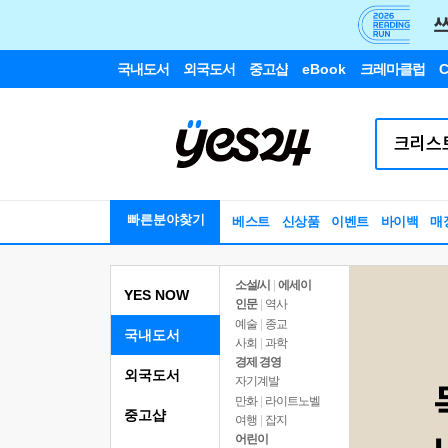
국내도서
외국도서
중고샵
eBook
크레마클럽
C
빠른분야찾기
베스트
신상품
이벤트
바이백
매
소설/시
|
에세이
YES NOW
인문
|
역사
예술
|
종교
국내도서
사회
|
과학
경제 경영
외국도서
자기계발
만화
|
라이트노벨
중고샵
여행
|
잡지
어린이