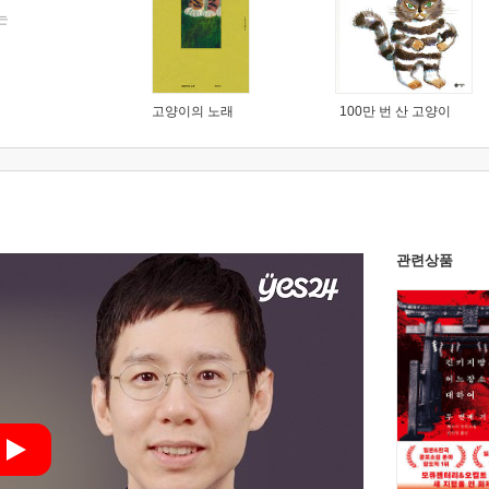
는
고양이의 노래
100만 번 산 고양이
관련상품