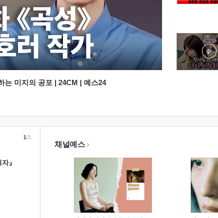
 미지의 공포 | 24CM | 예스24
1
/3
채널예스
여자』