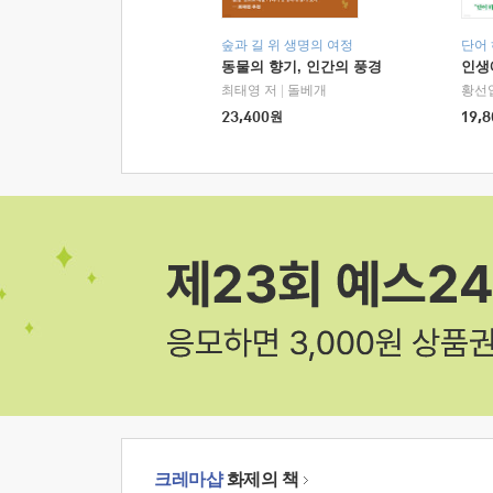
숲과 길 위 생명의 여정
단어
동물의 향기, 인간의 풍경
인생
최태영 저
|
돌베개
황선
23,400
원
19,8
크레마샵
화제의 책