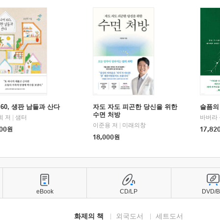
60, 생판 남들과 산다
자도 자도 피곤한 당신을 위한
슬픔의
수면 처방
희 저
|
샘터
바버라 
이준용 저
|
미래의창
00
원
17,82
18,000
원
eBook
CD/LP
DVD/
화제의 책
외국도서
세트도서