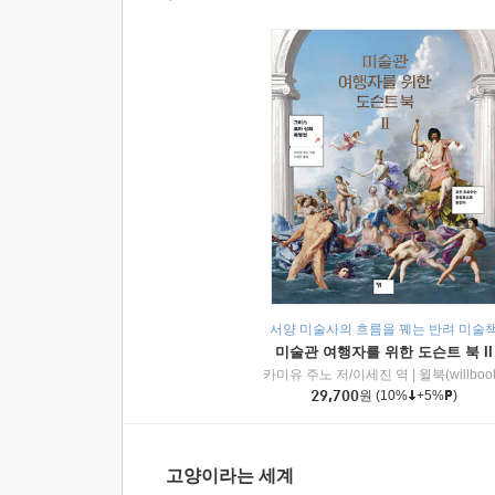
서양 미술사의 흐름을 꿰는 반려 미술
미술관 여행자를 위한 도슨트 북 II
카미유 주노 저/이세진 역
|
윌북(willboo
29,700
원
(10%
+5%
)
고양이라는 세계