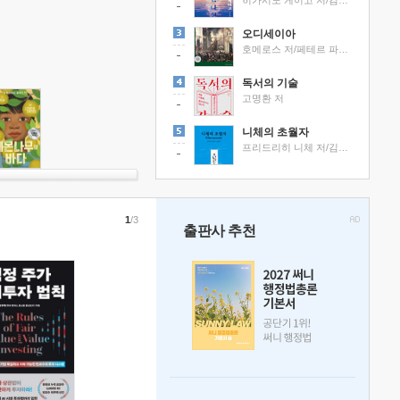
히가시노 게이고 저/김선영 역
오디세이아
호메로스 저/페테르 파울 루벤스 그림/박문재 역
독서의 기술
고명환 저
니체의 초월자
프리드리히 니체 저/김철 편역
1
/3
출판사 추천