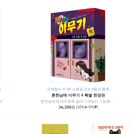
책
오싹함이 두 배! 스페셜 굿즈 6종과 함께
흔한남매 이무기 4 특별 한정판
k)
흔한남매 원저/이종혁 글/도니패밀리 그림/흔한컴퍼니 감수
34,200
원
(10%
+5%
)