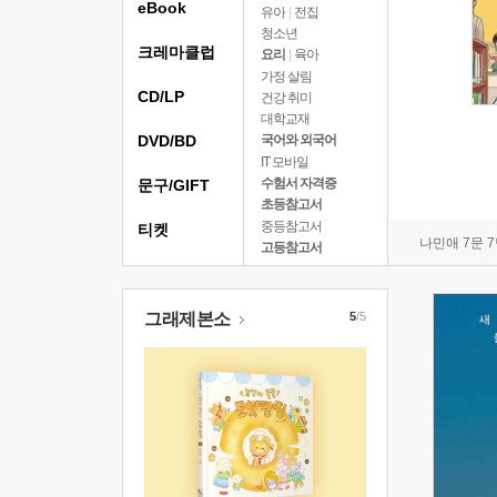
eBook
유아
|
전집
청소년
크레마클럽
요리
|
육아
가정 살림
CD/LP
건강 취미
대학교재
DVD/BD
국어와 외국어
IT 모바일
수험서 자격증
문구/GIFT
초등참고서
중등참고서
티켓
나민애 7문 
고등참고서
그래제본소
5
/5