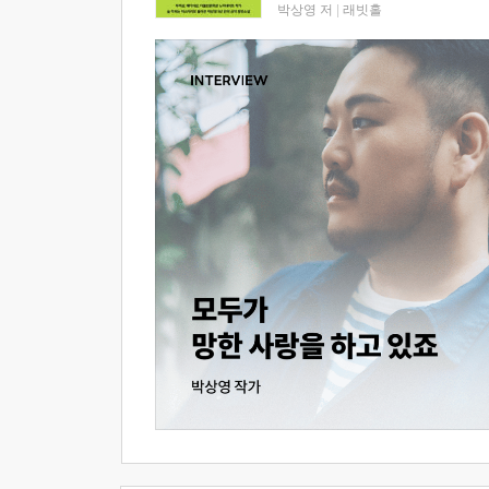
박상영 저
|
래빗홀