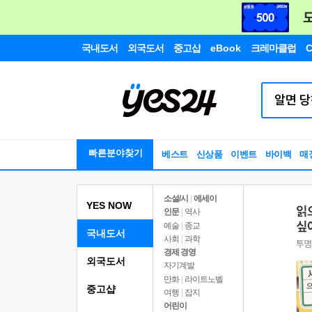
국내도서
외국도서
중고샵
eBook
크레마클럽
C
빠른분야찾기
베스트
신상품
이벤트
바이백
매
소설/시
|
에세이
YES NOW
인문
|
역사
예술
|
종교
국내도서
사회
|
과학
경제 경영
외국도서
자기계발
만화
|
라이트노벨
중고샵
여행
|
잡지
어린이