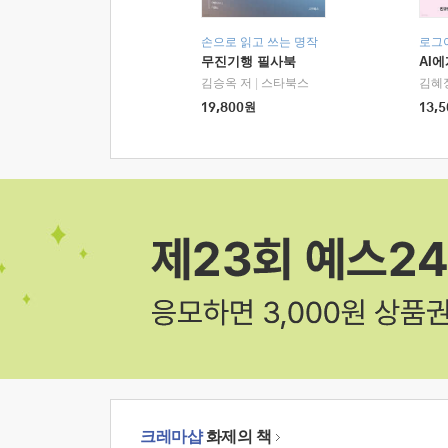
손으로 읽고 쓰는 명작
로그
무진기행 필사북
AI
김승옥 저
|
스타북스
김혜
19,800
원
13,5
크레마샵
화제의 책