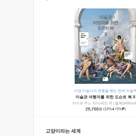
서양 미술사의 흐름을 꿰는 반려 미술
미술관 여행자를 위한 도슨트 북 II
카미유 주노 저/이세진 역
|
윌북(willboo
29,700
원
(10%
+5%
)
고양이라는 세계