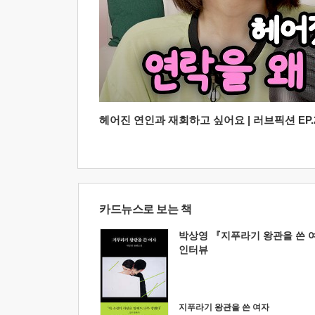
헤어진 연인과 재회하고 싶어요 | 러브픽션 EP.2
카드뉴스로 보는 책
박상영 『지푸라기 왕관을 쓴 
인터뷰
지푸라기 왕관을 쓴 여자