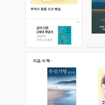
추억이 퐁퐁 도넛 빵집
지금, 이 책