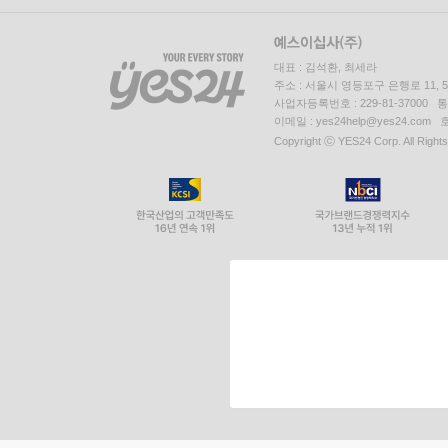
대표 : 김석환, 최세라
주소 : 서울시 영등포구 은행로 11,
사업자등록번호 : 229-81-37000 
이메일 : yes24help@yes24.c
Copyright ⓒ YES24 Corp. All Right