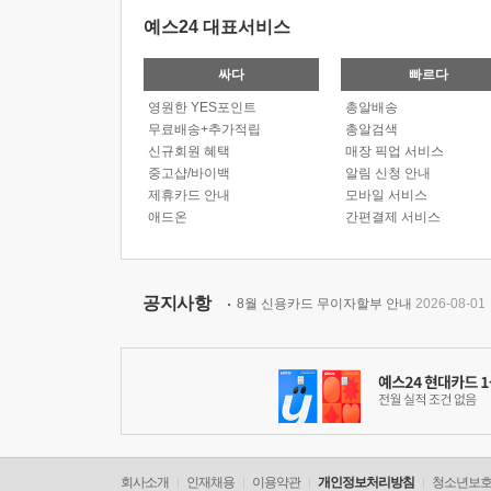
예스24 대표서비스
싸다
빠르다
영원한 YES포인트
총알배송
무료배송+추가적립
총알검색
신규회원 혜택
매장 픽업 서비스
중고샵/바이백
알림 신청 안내
제휴카드 안내
모바일 서비스
애드온
간편결제 서비스
공지사항
8월 신용카드 무이자할부 안내
2026-08-01
회사소개
인재채용
이용약관
개인정보처리방침
청소년보