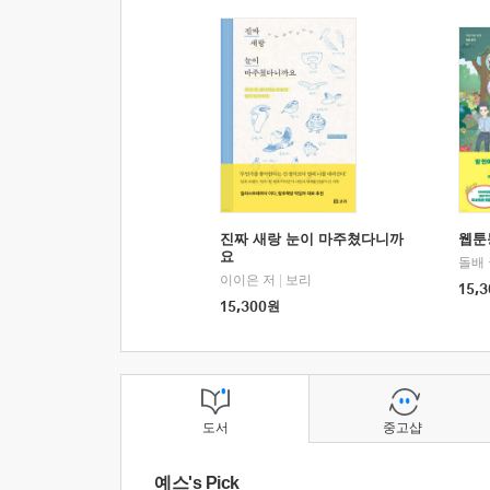
진짜 새랑 눈이 마주쳤다니까
웹툰
요
돌배
이이은 저
|
보리
15,3
15,300
원
도서
중고샵
예스's Pick