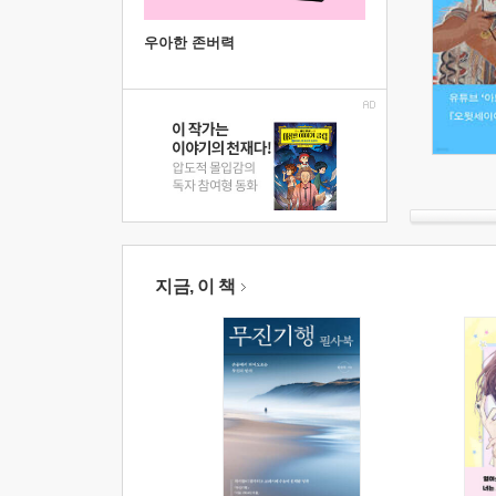
우아한 존버력
지금, 이 책