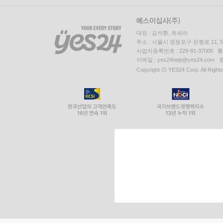
대표 : 김석환, 최세라
주소 : 서울시 영등포구 은행로 11,
사업자등록번호 : 229-81-37000 
이메일 : yes24help@yes24.c
Copyright ⓒ YES24 Corp. All Right