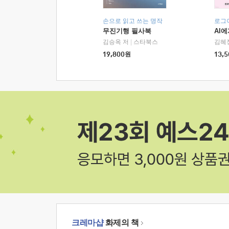
손으로 읽고 쓰는 명작
로그
무진기행 필사북
AI
김승옥 저
|
스타북스
김혜
19,800
원
13,5
크레마샵
화제의 책