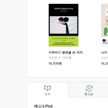
지푸라기 왕관을 쓴 여자
나이 
박상영 저
|
래빗홀
조선
16,920
원
16,2
도서
중고샵
예스's Pick