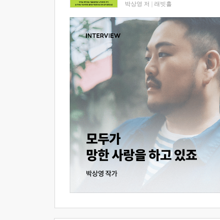
박상영 저
|
래빗홀