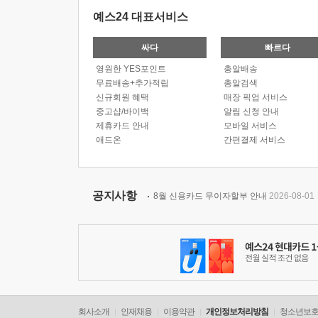
예스24 대표서비스
싸다
빠르다
영원한 YES포인트
총알배송
무료배송+추가적립
총알검색
신규회원 혜택
매장 픽업 서비스
중고샵/바이백
알림 신청 안내
제휴카드 안내
모바일 서비스
애드온
간편결제 서비스
공지사항
8월 신용카드 무이자할부 안내
2026-08-01
회사소개
인재채용
이용약관
개인정보처리방침
청소년보