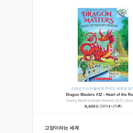
드래곤 마스터들에게 주어진 새로운 임
Tracey West/ Graham Howells (ILT)
|
Scholasti
8,400
원
(30%
+2%
)
고양이라는 세계