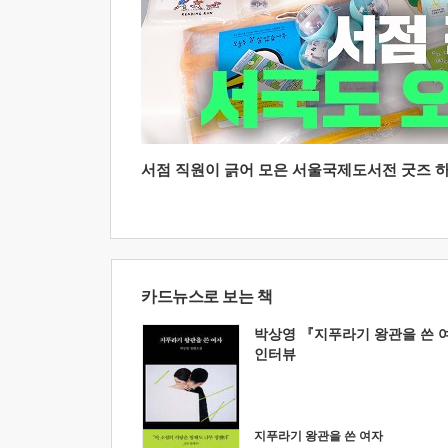
서점 직원이 긁어 모은 서울국제도서전 굿즈 하울
카드뉴스로 보는 책
박상영 『지푸라기 왕관을 쓴 
인터뷰
지푸라기 왕관을 쓴 여자