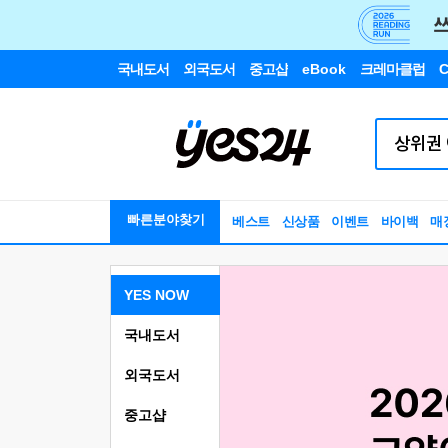
국내도서
외국도서
중고샵
eBook
크레마클럽
C
빠른분야찾기
베스트
신상품
이벤트
바이백
매
YES NOW
국내도서
외국도서
중고샵