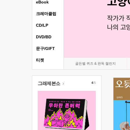
eBook
크레마클럽
CD/LP
DVD/BD
문구/GIFT
티켓
골든벨 퀴즈 & 완독 챌린지
그래제본소
4
/5