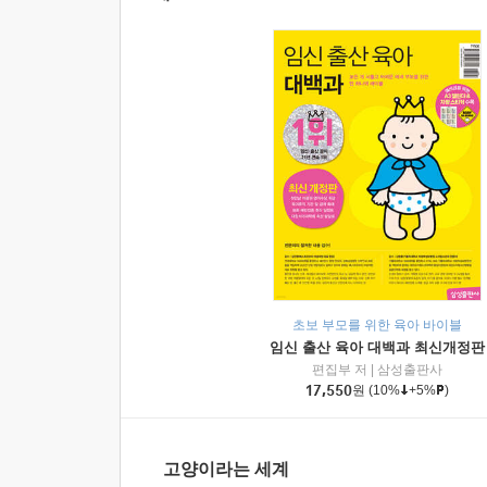
초보 부모를 위한 육아 바이블
임신 출산 육아 대백과 최신개정판
편집부 저
|
삼성출판사
17,550
원
(10%
+5%
)
고양이라는 세계