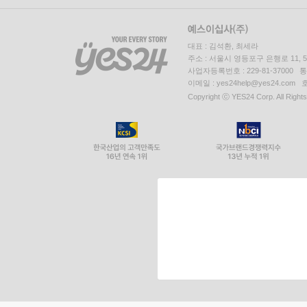
대표 : 김석환, 최세라
주소 : 서울시 영등포구 은행로 11,
사업자등록번호 : 229-81-37000 
이메일 : yes24help@yes24.c
Copyright ⓒ YES24 Corp. All Right