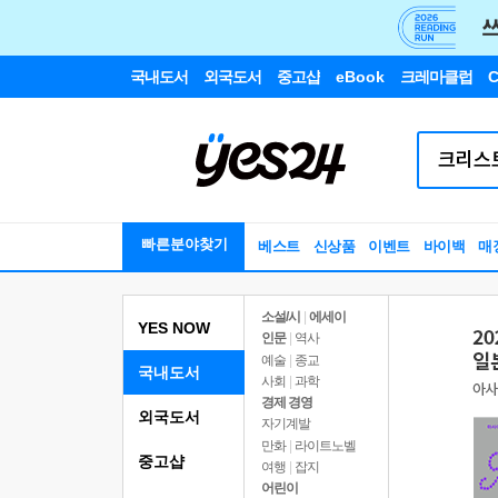
국내도서
외국도서
중고샵
eBook
크레마클럽
C
빠른분야찾기
베스트
신상품
이벤트
바이백
매
소설/시
|
에세이
YES NOW
인문
|
역사
예술
|
종교
국내도서
사회
|
과학
경제 경영
외국도서
자기계발
만화
|
라이트노벨
중고샵
여행
|
잡지
어린이