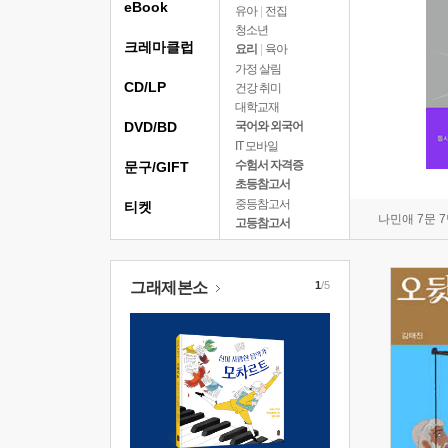
eBook
유아
|
전집
청소년
크레마클럽
요리
|
육아
가정 살림
CD/LP
건강 취미
대학교재
DVD/BD
국어와 외국어
IT 모바일
수험서 자격증
문구/GIFT
초등참고서
중등참고서
티켓
나민애 7문 
고등참고서
그래제본소
1
/5