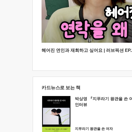
헤어진 연인과 재회하고 싶어요 | 러브픽션 EP.2
카드뉴스로 보는 책
박상영 『지푸라기 왕관을 쓴 
인터뷰
지푸라기 왕관을 쓴 여자