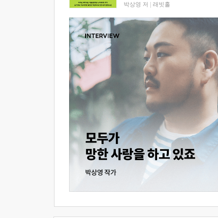
박상영 저
|
래빗홀