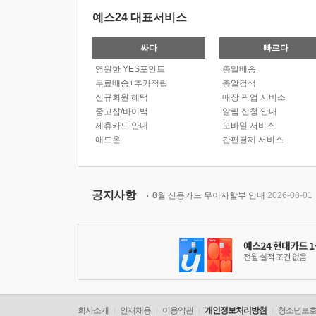
예스24 대표서비스
싸다
빠르다
영원한 YES포인트
총알배송
무료배송+추가적립
총알검색
신규회원 혜택
매장 픽업 서비스
중고샵/바이백
알림 신청 안내
제휴카드 안내
모바일 서비스
애드온
간편결제 서비스
공지사항
8월 신용카드 무이자할부 안내
2026-08-01
회사소개
인재채용
이용약관
개인정보처리방침
청소년보