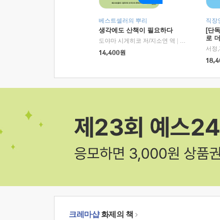
베스트셀러의 뿌리
직장
생각에도 산책이 필요하다
[단
로 
도야마 시게히코 저/지소연 역
|
알에이치코리아(
14,400
원
18,4
크레마샵
화제의 책