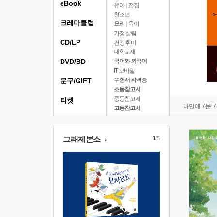
eBook
유아
|
전집
청소년
크레마클럽
요리
|
육아
가정 살림
CD/LP
건강 취미
대학교재
DVD/BD
국어와 외국어
IT 모바일
수험서 자격증
문구/GIFT
초등참고서
중등참고서
티켓
나민애 7문 
고등참고서
그래제본소
1
/5