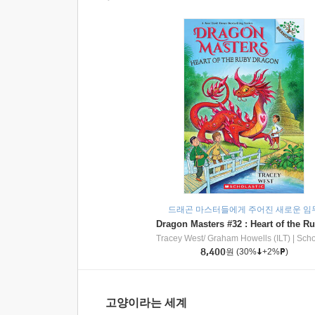
드래곤 마스터들에게 주어진 새로운 임
Tracey West/ Graham Howells (ILT)
|
Scholasti
8,400
원
(30%
+2%
)
고양이라는 세계