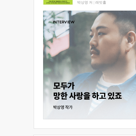
박상영 저
|
래빗홀