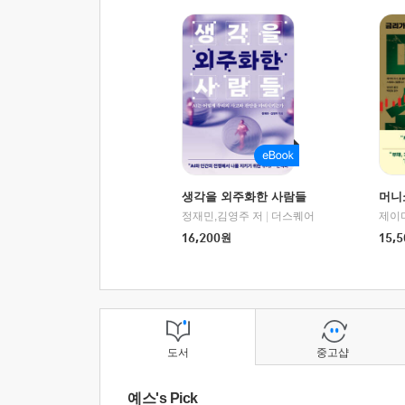
생각을 외주화한 사람들
머니
정재민,김영주 저
|
더스퀘어
16,200
원
15,5
도서
중고샵
예스's Pick