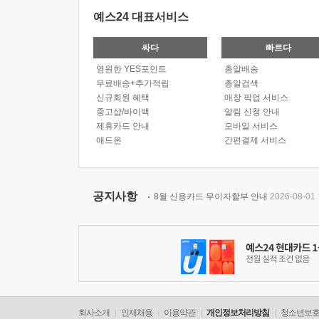
예스24 대표서비스
싸다
빠르다
영원한 YES포인트
총알배송
무료배송+추가적립
총알검색
신규회원 혜택
매장 픽업 서비스
중고샵/바이백
알림 신청 안내
제휴카드 안내
모바일 서비스
애드온
간편결제 서비스
공지사항
8월 신용카드 무이자할부 안내
2026-08-01
회사소개
인재채용
이용약관
개인정보처리방침
청소년보