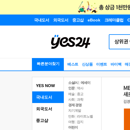
국내도서
외국도서
중고샵
eBook
크레마클럽
C
빠른분야찾기
베스트
신상품
이벤트
바이백
매
소설/시
|
에세이
YES NOW
인문
|
역사
예술
|
종교
국내도서
사회
|
과학
경제 경영
외국도서
자기계발
만화
|
라이트노벨
중고샵
여행
|
잡지
어린이