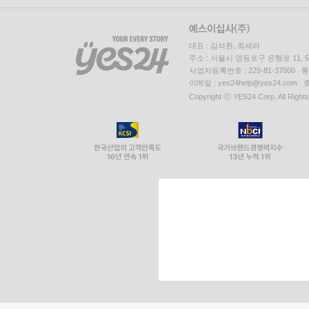
대표 : 김석환, 최세라
주소 : 서울시 영등포구 은행로 11,
사업자등록번호 : 229-81-37000 
이메일 : yes24help@yes24.c
Copyright ⓒ YES24 Corp. All Right