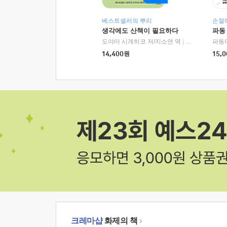
베스트셀러의 뿌리
손절
생각에도 산책이 필요하다
파동
도야마 시게히코 저/지소연 역
|
알에이치코리아(
파동
14,400
원
15,0
크레마샵
화제의 책