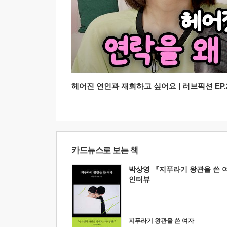
헤어진 연인과 재회하고 싶어요 | 러브픽션 EP.2
카드뉴스로 보는 책
박상영 『지푸라기 왕관을 쓴 
인터뷰
지푸라기 왕관을 쓴 여자