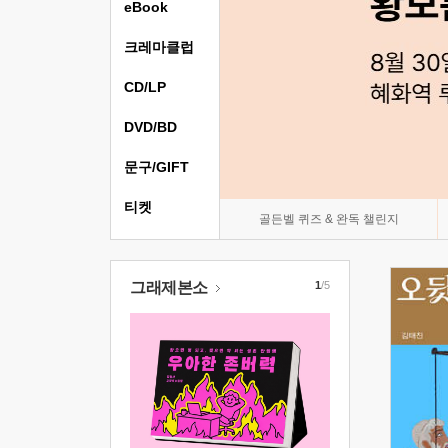
eBook
크레마클럽
CD/LP
DVD/BD
문구/GIFT
티켓
골든벨 퀴즈 & 완독 챌린지
그래제본소
1
/5