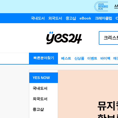
국내도서
외국도서
중고샵
eBook
크레마클럽
C
빠른분야찾기
베스트
신상품
이벤트
바이백
매
YES NOW
국내도서
외국도서
중고샵