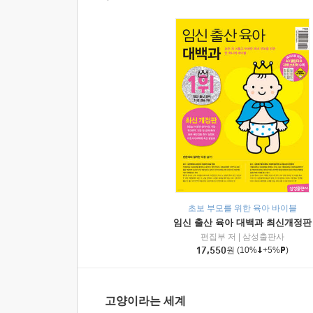
초보 부모를 위한 육아 바이블
임신 출산 육아 대백과 최신개정판
편집부 저
|
삼성출판사
17,550
원
(10%
+5%
)
고양이라는 세계