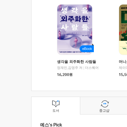
생각을 외주화한 사람들
머니
정재민,김영주 저
|
더스퀘어
16,200
원
15,5
도서
중고샵
예스's Pick