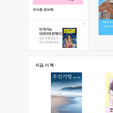
우아한 존버력
지금, 이 책