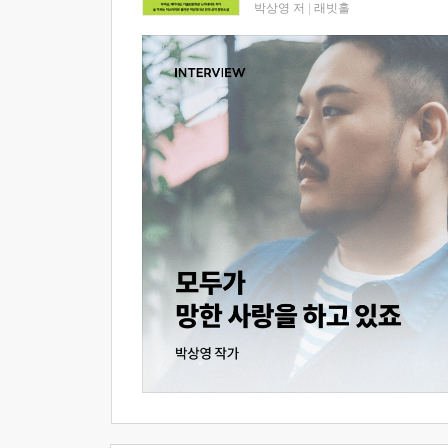
박상영 저
|
래빗홀