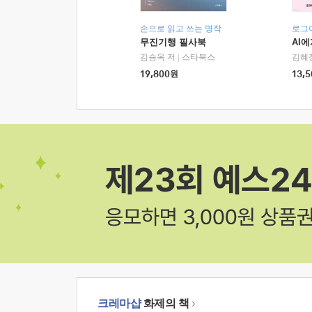
손으로 읽고 쓰는 명작
로그
무진기행 필사북
AI
김승옥 저
|
스타북스
김혜
19,800
원
13,5
크레마샵
화제의 책