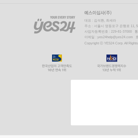
대표 : 김석환, 최세라
주소 : 서울시 영등포구 은행로 11,
사업자등록번호 : 229-81-37000 
이메일 : yes24help@yes24.c
Copyright ⓒ YES24 Corp. All Right