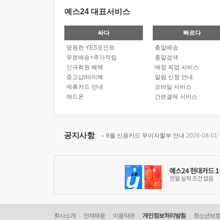
예스24 대표서비스
싸다
빠르다
영원한 YES포인트
총알배송
무료배송+추가적립
총알검색
신규회원 혜택
매장 픽업 서비스
중고샵/바이백
알림 신청 안내
제휴카드 안내
모바일 서비스
애드온
간편결제 서비스
공지사항
8월 신용카드 무이자할부 안내
2026-08-01
회사소개
인재채용
이용약관
개인정보처리방침
청소년보