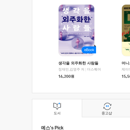
생각을 외주화한 사람들
머니
정재민,김영주 저
|
더스퀘어
16,200
원
15,5
도서
중고샵
예스's Pick