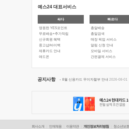
예스24 대표서비스
싸다
빠르다
영원한 YES포인트
총알배송
무료배송+추가적립
총알검색
신규회원 혜택
매장 픽업 서비스
중고샵/바이백
알림 신청 안내
제휴카드 안내
모바일 서비스
애드온
간편결제 서비스
공지사항
8월 신용카드 무이자할부 안내
2026-08-01
회사소개
인재채용
이용약관
개인정보처리방침
청소년보