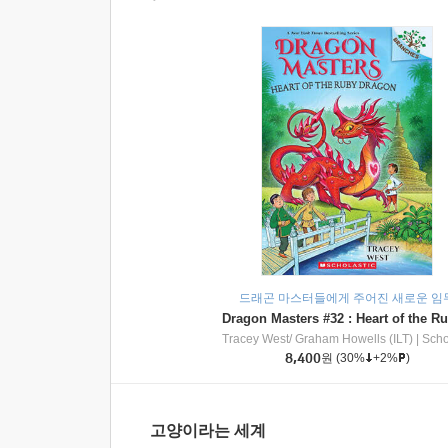
드래곤 마스터들에게 주어진 새로운 임
Tracey West/ Graham Howells (ILT)
|
Scholasti
8,400
원
(30%
+2%
)
고양이라는 세계