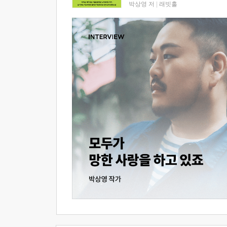
박상영 저
|
래빗홀