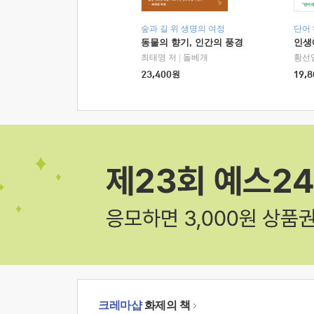
숲과 길 위 생명의 여정
단어
동물의 향기, 인간의 풍경
인생
최태영 저
|
돌베개
황선
23,400
원
19,8
크레마샵
화제의 책