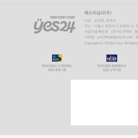
대표 : 김석환, 최세라
주소 : 서울시 영등포구 은행로 11,
사업자등록번호 : 229-81-37000 
이메일 : yes24help@yes24.c
Copyright ⓒ YES24 Corp. All Right