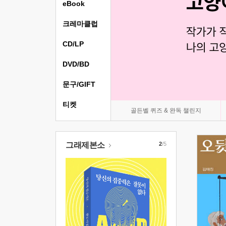
eBook
크레마클럽
CD/LP
DVD/BD
문구/GIFT
티켓
골든벨 퀴즈 & 완독 챌린지
그래제본소
2
/5