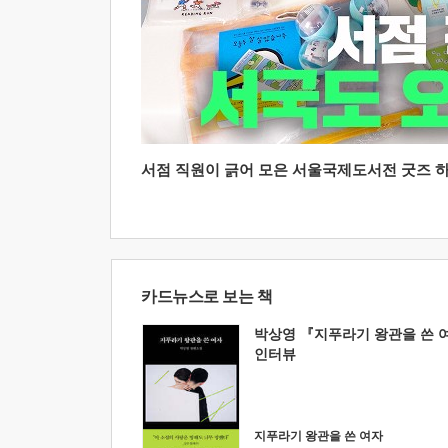
서점 직원이 긁어 모은 서울국제도서전 굿즈 하울
카드뉴스로 보는 책
박상영 『지푸라기 왕관을 쓴 
인터뷰
지푸라기 왕관을 쓴 여자