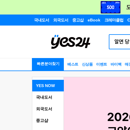
국내도서
외국도서
중고샵
eBook
크레마클럽
C
빠른분야찾기
베스트
신상품
이벤트
바이백
매
YES NOW
국내도서
외국도서
중고샵