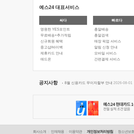
예스24 대표서비스
싸다
빠르다
영원한 YES포인트
총알배송
무료배송+추가적립
총알검색
신규회원 혜택
매장 픽업 서비스
중고샵/바이백
알림 신청 안내
제휴카드 안내
모바일 서비스
애드온
간편결제 서비스
공지사항
8월 신용카드 무이자할부 안내
2026-08-01
회사소개
인재채용
이용약관
개인정보처리방침
청소년보