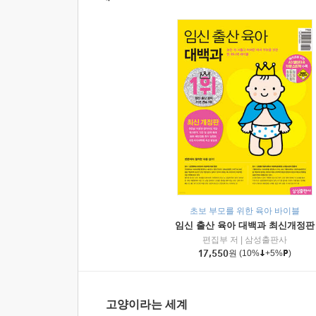
초보 부모를 위한 육아 바이블
임신 출산 육아 대백과 최신개정판
편집부 저
|
삼성출판사
17,550
원
(10%
+5%
)
고양이라는 세계