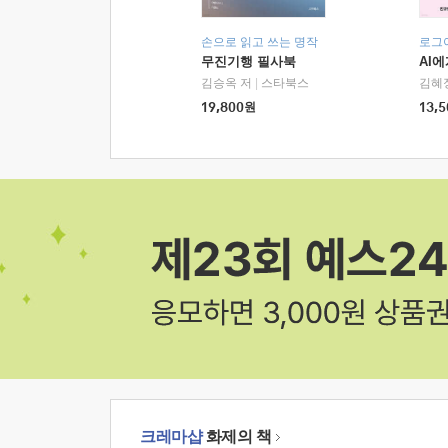
손으로 읽고 쓰는 명작
로그
무진기행 필사북
AI
김승옥 저
|
스타북스
김혜
19,800
원
13,5
크레마샵
화제의 책