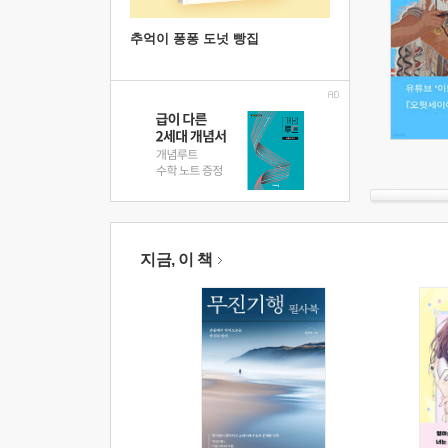
추억이 퐁퐁 도넛 빵집
지금, 이 책