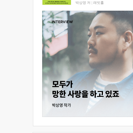
박상영 저
|
래빗홀