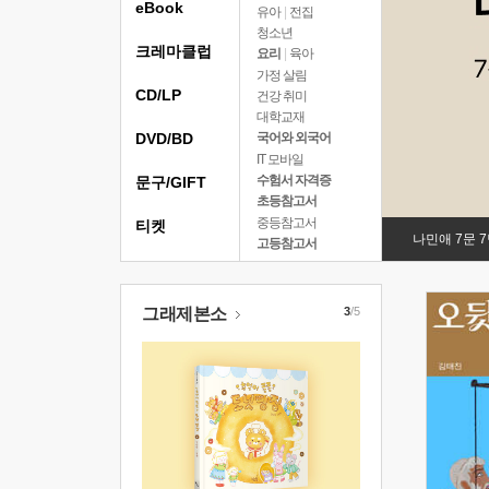
eBook
유아
|
전집
청소년
크레마클럽
요리
|
육아
가정 살림
CD/LP
건강 취미
대학교재
DVD/BD
국어와 외국어
IT 모바일
수험서 자격증
문구/GIFT
초등참고서
중등참고서
티켓
나민애 7문 
고등참고서
그래제본소
3
/5