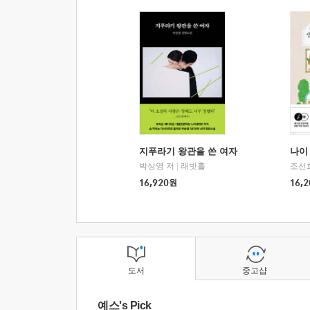
지푸라기 왕관을 쓴 여자
나이 
박상영 저
|
래빗홀
조선
16,920
원
16,2
도서
중고샵
예스's Pick