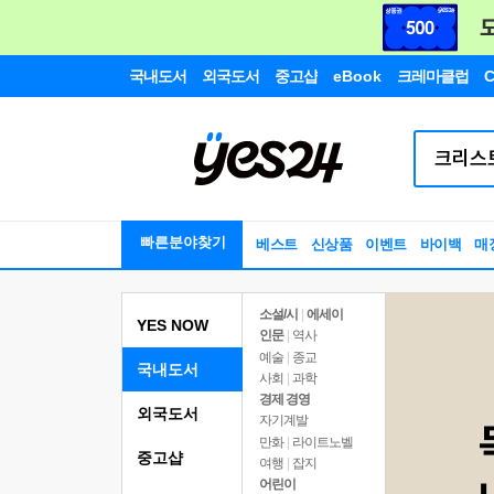
국내도서
외국도서
중고샵
eBook
크레마클럽
C
빠른분야찾기
베스트
신상품
이벤트
바이백
매
소설/시
|
에세이
YES NOW
인문
|
역사
예술
|
종교
국내도서
사회
|
과학
경제 경영
외국도서
자기계발
만화
|
라이트노벨
중고샵
여행
|
잡지
어린이