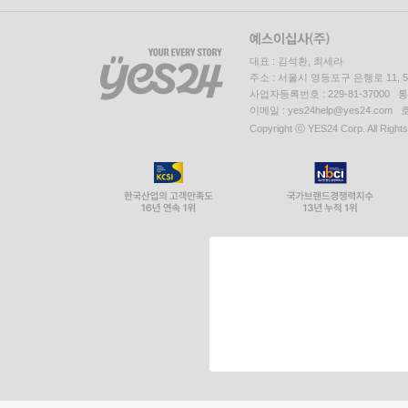
대표 : 김석환, 최세라
주소 : 서울시 영등포구 은행로 11,
사업자등록번호 : 229-81-37000 
이메일 : yes24help@yes24.c
Copyright ⓒ YES24 Corp. All Right