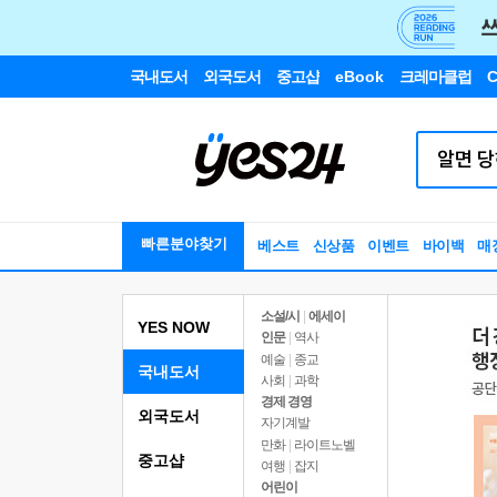
국내도서
외국도서
중고샵
eBook
크레마클럽
C
빠른분야찾기
베스트
신상품
이벤트
바이백
매
소설/시
|
에세이
YES NOW
인문
|
역사
예술
|
종교
국내도서
사회
|
과학
경제 경영
외국도서
자기계발
만화
|
라이트노벨
중고샵
여행
|
잡지
어린이