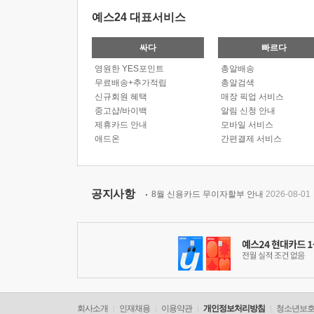
예스24 대표서비스
싸다
빠르다
영원한 YES포인트
총알배송
무료배송+추가적립
총알검색
신규회원 혜택
매장 픽업 서비스
중고샵/바이백
알림 신청 안내
제휴카드 안내
모바일 서비스
애드온
간편결제 서비스
공지사항
8월 신용카드 무이자할부 안내
2026-08-01
회사소개
인재채용
이용약관
개인정보처리방침
청소년보