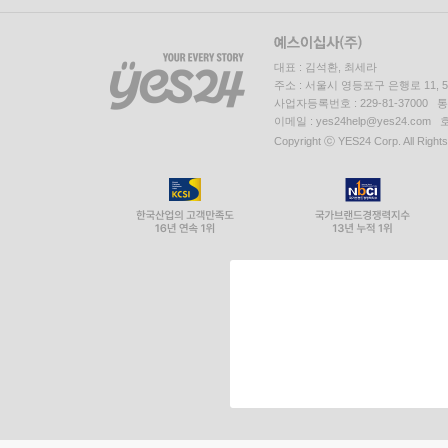
대표 : 김석환, 최세라
주소 : 서울시 영등포구 은행로 11,
사업자등록번호 : 229-81-37000 
이메일 : yes24help@yes24.c
Copyright ⓒ YES24 Corp. All Right