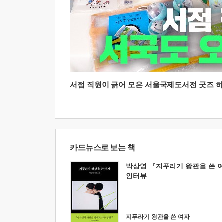
서점 직원이 긁어 모은 서울국제도서전 굿즈 하울
카드뉴스로 보는 책
박상영 『지푸라기 왕관을 쓴 
인터뷰
지푸라기 왕관을 쓴 여자