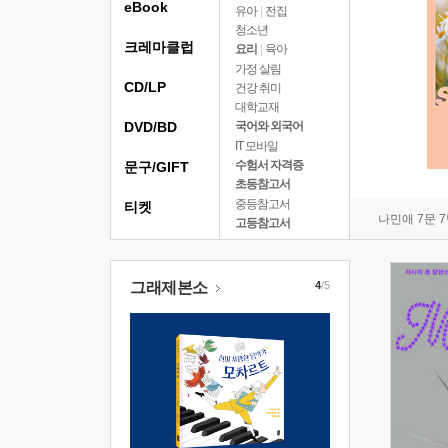
eBook
유아
|
전집
청소년
크레마클럽
요리
|
육아
가정 살림
CD/LP
건강 취미
대학교재
DVD/BD
국어와 외국어
IT 모바일
수험서 자격증
문구/GIFT
초등참고서
중등참고서
티켓
나민애 7문 
고등참고서
그래제본소
4
/5