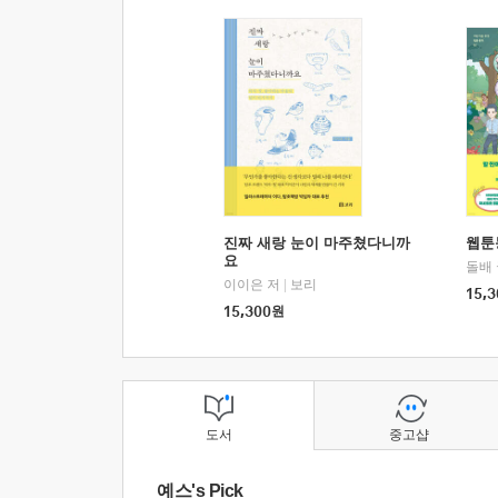
진짜 새랑 눈이 마주쳤다니까
웹툰
요
돌배
이이은 저
|
보리
15,3
15,300
원
도서
중고샵
예스's Pick