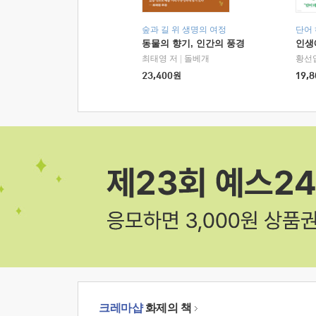
숲과 길 위 생명의 여정
단어
동물의 향기, 인간의 풍경
인생
최태영 저
|
돌베개
황선
23,400
원
19,8
크레마샵
화제의 책