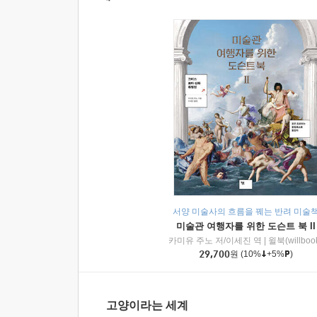
서양 미술사의 흐름을 꿰는 반려 미술
미술관 여행자를 위한 도슨트 북 II
카미유 주노 저/이세진 역
|
윌북(willboo
29,700
원
(10%
+5%
)
고양이라는 세계