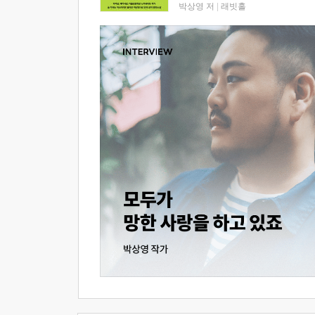
박상영 저
|
래빗홀