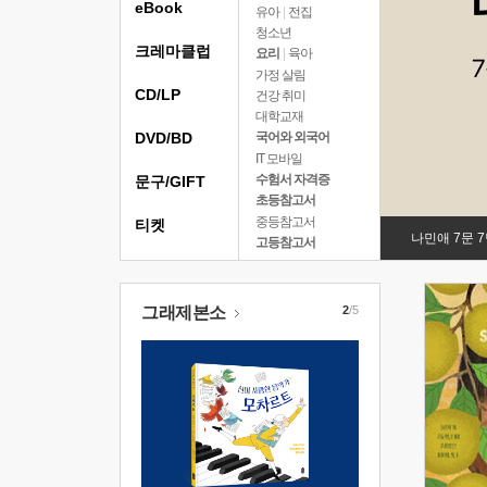
eBook
유아
|
전집
청소년
크레마클럽
요리
|
육아
가정 살림
CD/LP
건강 취미
대학교재
DVD/BD
국어와 외국어
IT 모바일
수험서 자격증
문구/GIFT
초등참고서
중등참고서
티켓
나민애 7문 
고등참고서
그래제본소
2
/5