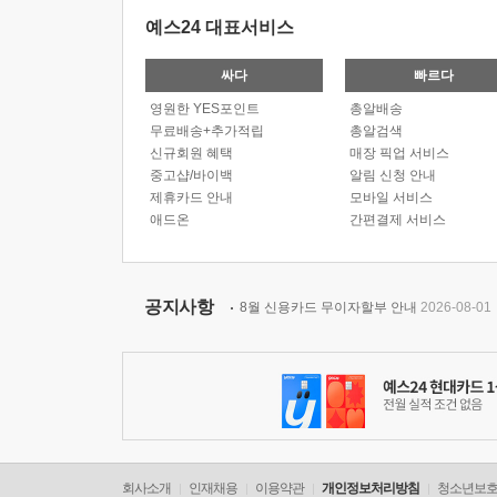
예스24 대표서비스
싸다
빠르다
영원한 YES포인트
총알배송
무료배송+추가적립
총알검색
신규회원 혜택
매장 픽업 서비스
중고샵/바이백
알림 신청 안내
제휴카드 안내
모바일 서비스
애드온
간편결제 서비스
공지사항
8월 신용카드 무이자할부 안내
2026-08-01
회사소개
인재채용
이용약관
개인정보처리방침
청소년보