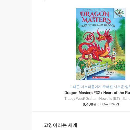
드래곤 마스터들에게 주어진 새로운 임
Tracey West/ Graham Howells (ILT)
|
Scholasti
8,400
원
(30%
+2%
)
고양이라는 세계