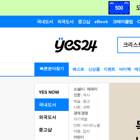
국내도서
외국도서
중고샵
eBook
크레마클럽
C
빠른분야찾기
베스트
신상품
이벤트
바이백
매
소설/시
|
에세이
YES NOW
인문
|
역사
예술
|
종교
국내도서
사회
|
과학
경제 경영
외국도서
자기계발
만화
|
라이트노벨
중고샵
여행
|
잡지
어린이