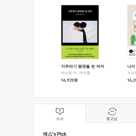
지푸라기 왕관을 쓴 여자
나이 
박상영 저
|
래빗홀
조선
16,920
원
16,2
도서
중고샵
예스's Pick