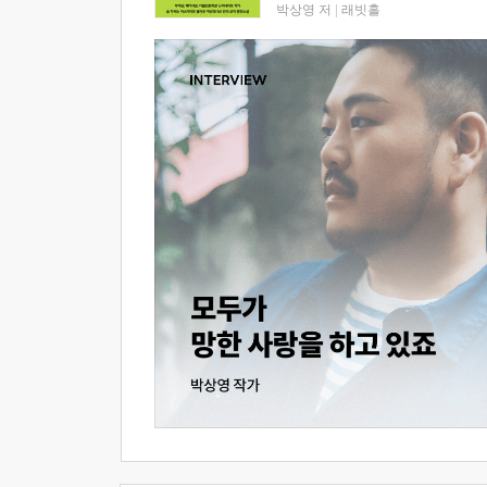
박상영 저
|
래빗홀