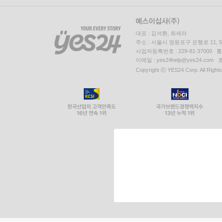
대표 : 김석환, 최세라
주소 : 서울시 영등포구 은행로 11,
사업자등록번호 : 229-81-37000 
이메일 : yes24help@yes24.c
Copyright ⓒ YES24 Corp. All Right