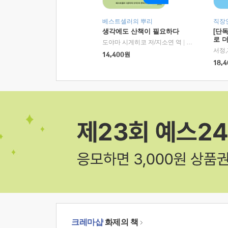
베스트셀러의 뿌리
직장
생각에도 산책이 필요하다
[단
로 
도야마 시게히코 저/지소연 역
|
알에이치코리아(
14,400
원
18,4
크레마샵
화제의 책