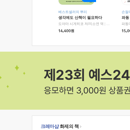
베스트셀러의 뿌리
손절
생각에도 산책이 필요하다
파동
도야마 시게히코 저/지소연 역
|
알에이치코리아(
파동
14,400
원
15,0
크레마샵
화제의 책