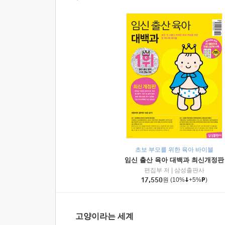
초보 부모를 위한 육아 바이블
임신 출산 육아 대백과 최신개정판
편집부 저
|
삼성출판사
17,550
원
(10%
+5%
)
고양이라는 세계