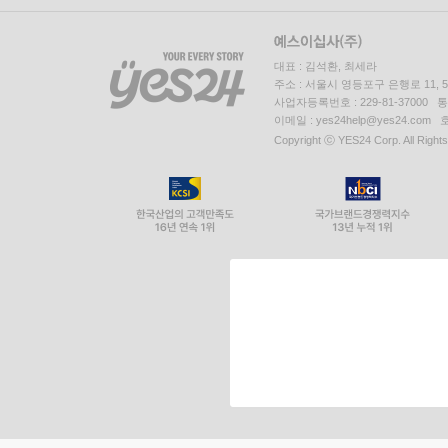
대표 : 김석환, 최세라
주소 : 서울시 영등포구 은행로 11,
사업자등록번호 : 229-81-37000 
이메일 : yes24help@yes24.c
Copyright ⓒ YES24 Corp. All Right