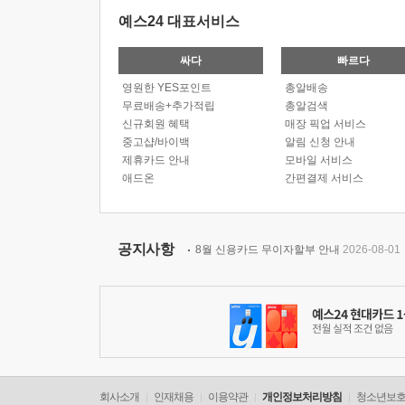
예스24 대표서비스
싸다
빠르다
영원한 YES포인트
총알배송
무료배송+추가적립
총알검색
신규회원 혜택
매장 픽업 서비스
중고샵/바이백
알림 신청 안내
제휴카드 안내
모바일 서비스
애드온
간편결제 서비스
공지사항
8월 신용카드 무이자할부 안내
2026-08-01
회사소개
인재채용
이용약관
개인정보처리방침
청소년보