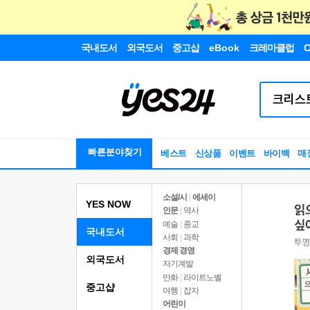
국내도서
외국도서
중고샵
eBook
크레마클럽
C
빠른분야찾기
베스트
신상품
이벤트
바이백
매
소설/시
|
에세이
YES NOW
인문
|
역사
예술
|
종교
국내도서
사회
|
과학
경제 경영
외국도서
자기계발
만화
|
라이트노벨
중고샵
여행
|
잡지
어린이