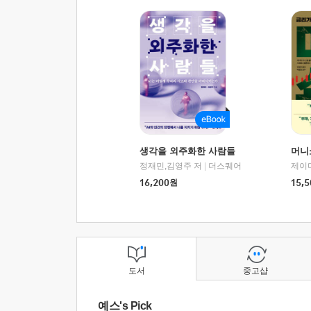
생각을 외주화한 사람들
머니
정재민,김영주 저
|
더스퀘어
16,200
원
15,5
도서
중고샵
예스's Pick