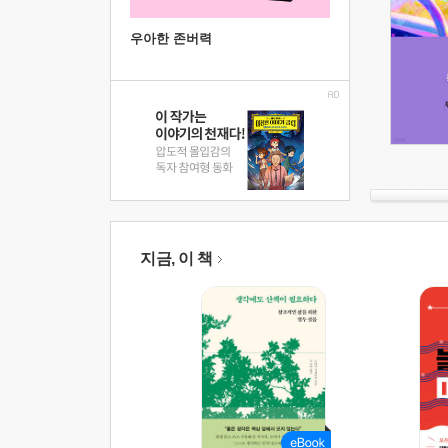
우아한 존버력
지금, 이 책