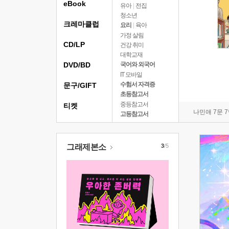
eBook
유아
|
전집
청소년
크레마클럽
요리
|
육아
가정 살림
CD/LP
건강 취미
대학교재
DVD/BD
국어와 외국어
IT 모바일
수험서 자격증
문구/GIFT
초등참고서
중등참고서
티켓
나민애 7문 
고등참고서
그래제본소
3
/5