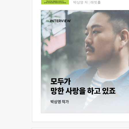
박상영 저
|
래빗홀