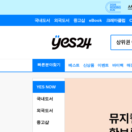
국내도서
외국도서
중고샵
eBook
크레마클럽
C
빠른분야찾기
베스트
신상품
이벤트
바이백
매
YES NOW
국내도서
외국도서
중고샵