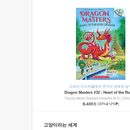
드래곤 마스터들에게 주어진 새로운 임
Tracey West/ Graham Howells (ILT)
|
Scholasti
8,400
원
(30%
+2%
)
고양이라는 세계