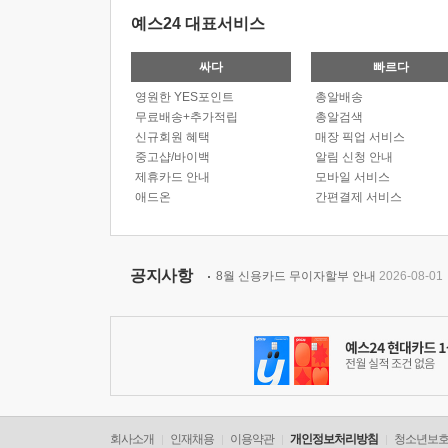
예스24 대표서비스
싸다
빠르다
영원한 YES포인트
총알배송
무료배송+추가적립
총알검색
신규회원 혜택
매장 픽업 서비스
중고샵/바이백
알림 신청 안내
제휴카드 안내
모바일 서비스
애드온
간편결제 서비스
공지사항
8월 신용카드 무이자할부 안내
2026-08-01
회사소개
인재채용
이용약관
개인정보처리방침
청소년보