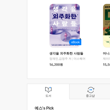
생각을 외주화한 사람들
머니
정재민,김영주 저
|
더스퀘어
16,200
원
15,5
도서
중고샵
예스's Pick