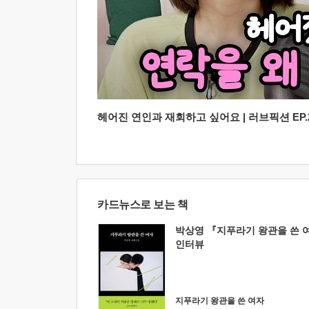
헤어진 연인과 재회하고 싶어요 | 러브픽션 EP.2
카드뉴스로 보는 책
박상영 『지푸라기 왕관을 쓴 
인터뷰
지푸라기 왕관을 쓴 여자