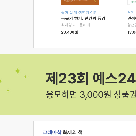
숲과 길 위 생명의 여정
단어
동물의 향기, 인간의 풍경
인생
최태영 저
|
돌베개
황선
23,400
원
19,8
크레마샵
화제의 책