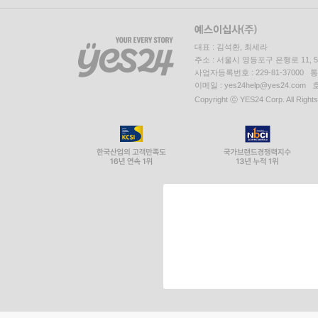
대표 : 김석환, 최세라
주소 : 서울시 영등포구 은행로 11,
사업자등록번호 : 229-81-37000 
이메일 : yes24help@yes24.c
Copyright ⓒ YES24 Corp. All Right