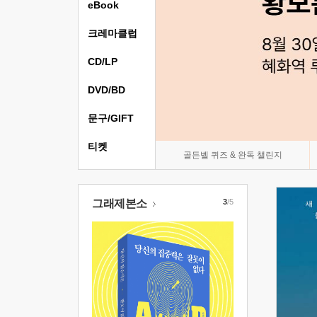
eBook
크레마클럽
CD/LP
DVD/BD
문구/GIFT
티켓
골든벨 퀴즈 & 완독 챌린지
그래제본소
3
/5