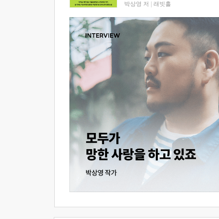
박상영 저
|
래빗홀