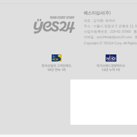
대표 : 김석환, 최세라
주소 : 서울시 영등포구 은행로 11,
사업자등록번호 : 229-81-37000 
이메일 : yes24help@yes24.c
Copyright ⓒ YES24 Corp. All Right