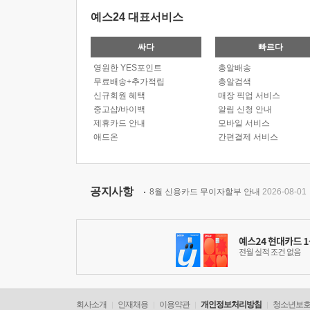
예스24 대표서비스
싸다
빠르다
영원한 YES포인트
총알배송
무료배송+추가적립
총알검색
신규회원 혜택
매장 픽업 서비스
중고샵/바이백
알림 신청 안내
제휴카드 안내
모바일 서비스
애드온
간편결제 서비스
공지사항
8월 신용카드 무이자할부 안내
2026-08-01
회사소개
인재채용
이용약관
개인정보처리방침
청소년보