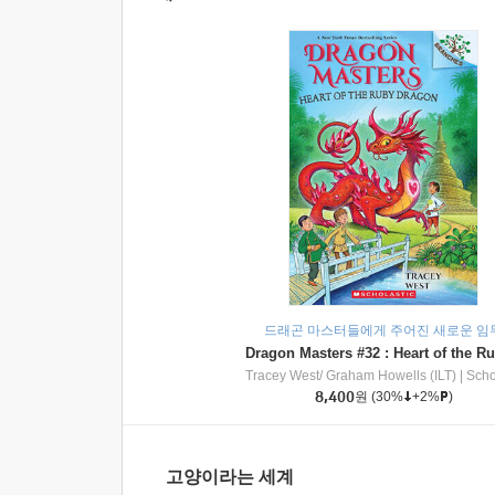
드래곤 마스터들에게 주어진 새로운 임
Tracey West/ Graham Howells (ILT)
|
Scholasti
8,400
원
(30%
+2%
)
고양이라는 세계