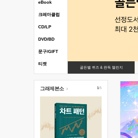
eBook
크레마클럽
CD/LP
DVD/BD
문구/GIFT
티켓
골든벨 퀴즈 & 완독 챌린지
그래제본소
1
/5