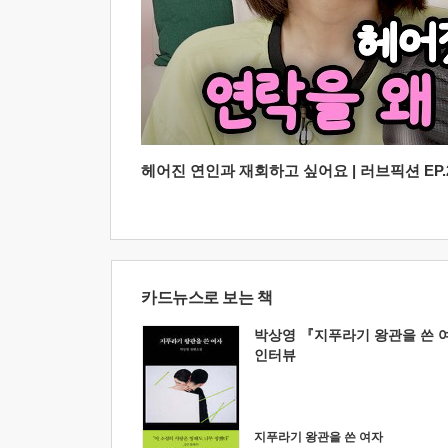
헤어진 연인과 재회하고 싶어요 | 러브픽션 EP.2
카드뉴스로 보는 책
박상영 『지푸라기 왕관을 쓴 
인터뷰
지푸라기 왕관을 쓴 여자