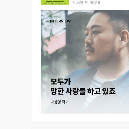
박상영 저
|
래빗홀