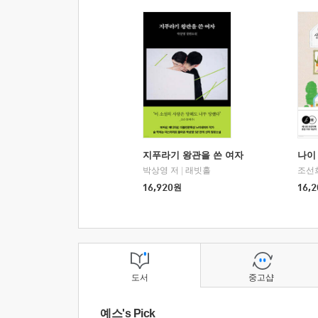
지푸라기 왕관을 쓴 여자
나이 
박상영 저
|
래빗홀
조선
16,920
원
16,2
도서
중고샵
예스's Pick