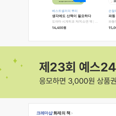
베스트셀러의 뿌리
손절
생각에도 산책이 필요하다
파동
도야마 시게히코 저/지소연 역
|
알에이치코리아(
파동
14,400
원
15,0
크레마샵
화제의 책