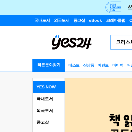
국내도서
외국도서
중고샵
eBook
크레마클럽
C
빠른분야찾기
베스트
신상품
이벤트
바이백
매
YES NOW
국내도서
외국도서
중고샵