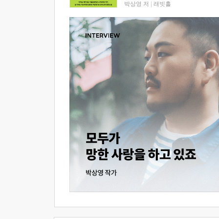
박상영 저
|
래빗홀