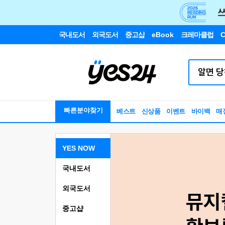
국내도서
외국도서
중고샵
eBook
크레마클럽
C
빠른분야찾기
베스트
신상품
이벤트
바이백
매
YES NOW
국내도서
외국도서
중고샵