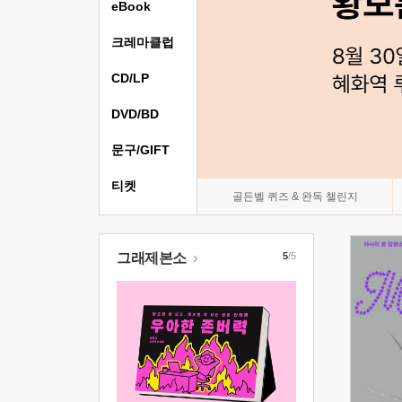
eBook
크레마클럽
CD/LP
DVD/BD
문구/GIFT
티켓
골든벨 퀴즈 & 완독 챌린지
그래제본소
5
/5