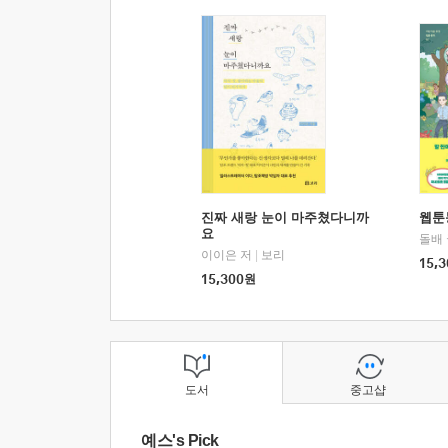
진짜 새랑 눈이 마주쳤다니까
웹툰
요
돌배
이이은 저
|
보리
15,3
15,300
원
도서
중고샵
예스's Pick