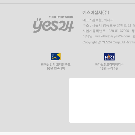
대표 : 김석환, 최세라
주소 : 서울시 영등포구 은행로 11,
사업자등록번호 : 229-81-37000 
이메일 : yes24help@yes24.c
Copyright ⓒ YES24 Corp. All Right