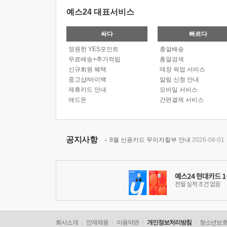
예스24 대표서비스
싸다
빠르다
영원한 YES포인트
총알배송
무료배송+추가적립
총알검색
신규회원 혜택
매장 픽업 서비스
중고샵/바이백
알림 신청 안내
제휴카드 안내
모바일 서비스
애드온
간편결제 서비스
공지사항
8월 신용카드 무이자할부 안내
2026-08-01
회사소개
인재채용
이용약관
개인정보처리방침
청소년보