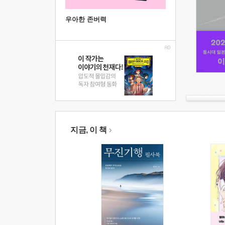
우아한 존버력
지금, 이 책