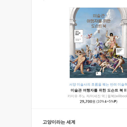
서양 미술사의 흐름을 꿰는 반려 미술
미술관 여행자를 위한 도슨트 북 II
카미유 주노 저/이세진 역
|
윌북(willboo
29,700
원
(10%
+5%
)
고양이라는 세계