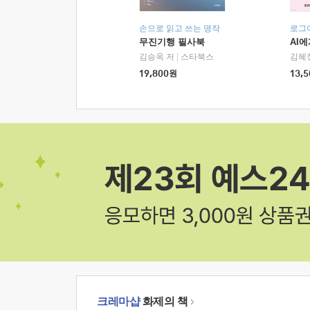
손으로 읽고 쓰는 명작
로그
무진기행 필사북
AI
김승옥 저
|
스타북스
김혜
19,800
원
13,5
크레마샵
화제의 책