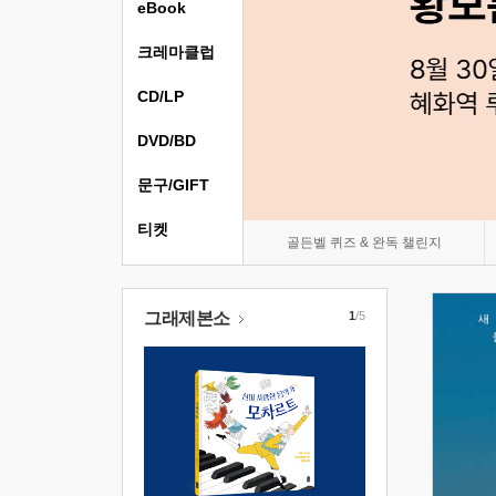
eBook
크레마클럽
CD/LP
DVD/BD
문구/GIFT
티켓
골든벨 퀴즈 & 완독 챌린지
그래제본소
1
/5