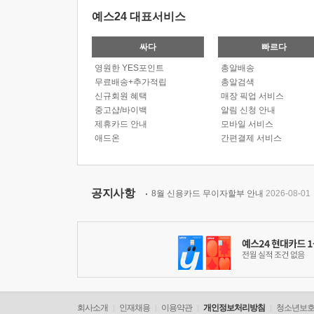
예스24 대표서비스
싸다
빠르다
영원한 YES포인트
총알배송
무료배송+추가적립
총알검색
신규회원 혜택
매장 픽업 서비스
중고샵/바이백
알림 신청 안내
제휴카드 안내
모바일 서비스
애드온
간편결제 서비스
공지사항
8월 신용카드 무이자할부 안내
2026-08-01
회사소개
인재채용
이용약관
개인정보처리방침
청소년보