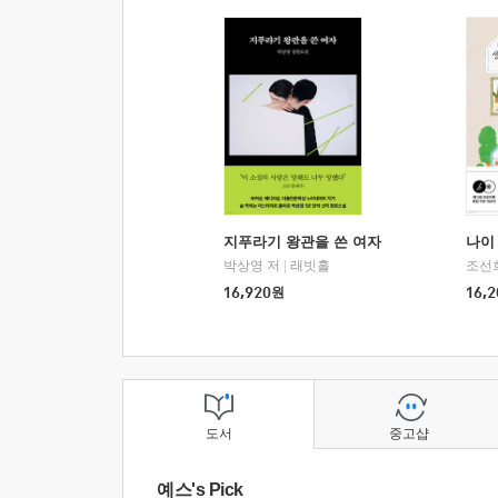
지푸라기 왕관을 쓴 여자
나이 
박상영 저
|
래빗홀
조선
16,920
원
16,2
도서
중고샵
예스's Pick