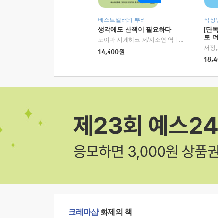
베스트셀러의 뿌리
직장
생각에도 산책이 필요하다
[단
로 
도야마 시게히코 저/지소연 역
|
알에이치코리아(
14,400
원
18,4
크레마샵
화제의 책