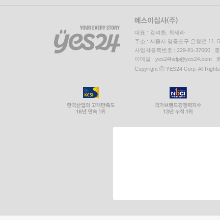
대표 : 김석환, 최세라
주소 : 서울시 영등포구 은행로 11,
사업자등록번호 : 229-81-37000 
이메일 : yes24help@yes24.c
Copyright ⓒ YES24 Corp. All Right