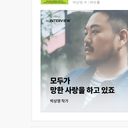
박상영 저
|
래빗홀