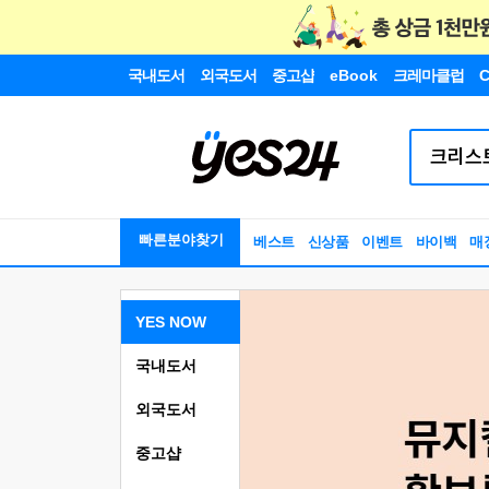
국내도서
외국도서
중고샵
eBook
크레마클럽
C
빠른분야찾기
베스트
신상품
이벤트
바이백
매
YES NOW
국내도서
외국도서
중고샵