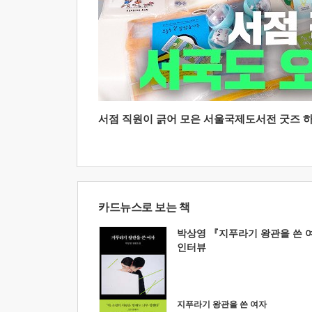
서점 직원이 긁어 모은 서울국제도서전 굿즈 하울
카드뉴스로 보는 책
박상영 『지푸라기 왕관을 쓴 
인터뷰
지푸라기 왕관을 쓴 여자