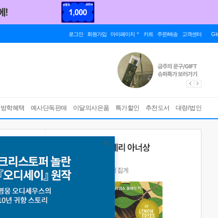
로그인
회원가입
마이페이지
카트
주문/배송
고객센터
Gl
름방학혜택
예사단독판매
이달의사은품
특가할인
추천도서
대량/법인