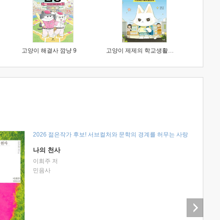
고양이 해결사 깜냥 9
고양이 제제의 학교생활 1 : 초등학생이 이렇게 힘들 줄이야
2026 젊은작가 후보! 서브컬처와 문학의 경계를 허무는 사랑
나의 천사
이희주 저
민음사