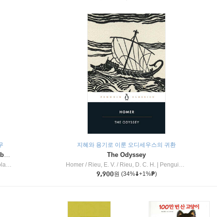
무
지혜와 용기로 이룬 오디세우스의 귀환
Dragon Masters #32 : Heart of the Ruby Dragon (A Branches Book)
The Odyssey
c Inc
Homer / Rieu, E. V. / Rieu, D. C. H.
|
Penguin Group
9,900
원
(34%
+1%
)