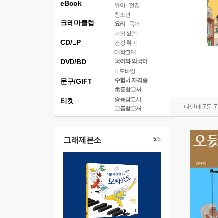
eBook
유아
|
전집
청소년
크레마클럽
요리
|
육아
가정 살림
CD/LP
건강 취미
대학교재
DVD/BD
국어와 외국어
IT 모바일
수험서 자격증
문구/GIFT
초등참고서
중등참고서
티켓
나민애 7문 
고등참고서
그래제본소
5
/5