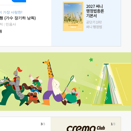
 가장 사랑한!
 (가수 장기하 낭독)
저
|
민음사
원
3
/3
1
/3