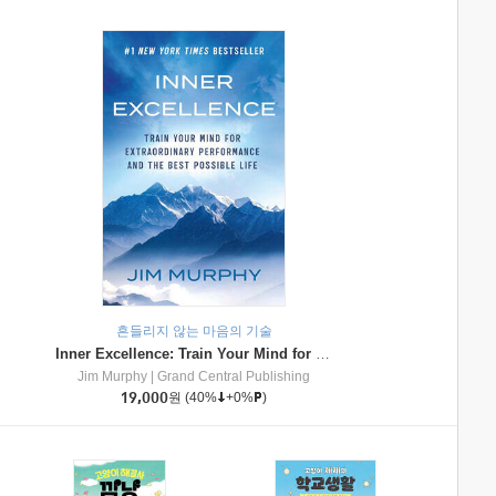
흔들리지 않는 마음의 기술
Inner Excellence: Train Your Mind for Extraordinary Performance and the Best Possible Life
Jim Murphy
|
Grand Central Publishing
19,000
원
(40%
+0%
)