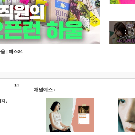
 | 예스24
1
/3
채널예스
여자』