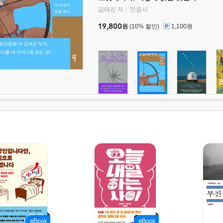
김태진 저
민음사
19,800
원
(10% 할인)
1,100원