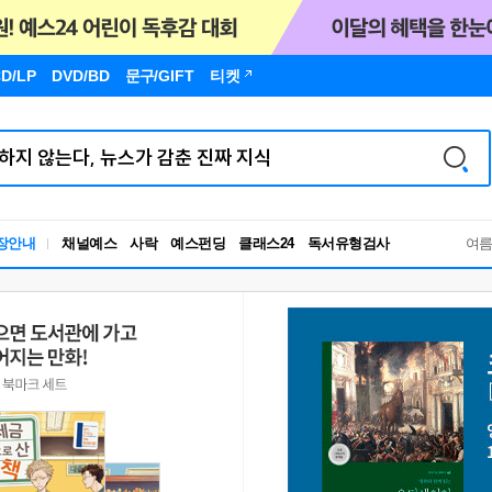
D/LP
DVD/BD
문구
/GIFT
티켓
독서유형검사
장안내
채널예스
사락
예스펀딩
클래스24
여
RBTI Lab
독서유형검사