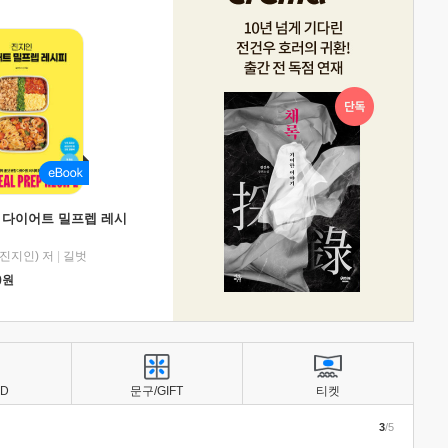
 다이어트 밀프렙 레시
진지인) 저
|
길벗
0
원
BD
문구/GIFT
티켓
3
/5