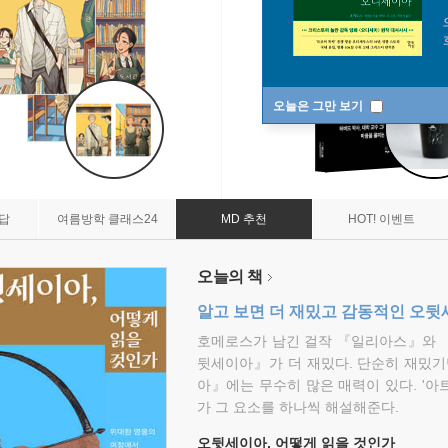
오늘은 그만 보기
7답
여름방학 클래스24
MD 추천
HOT! 이벤트
오늘의 책
알고 보면 더 재밌고 감동적인 오
호메로스가 남긴 걸작 『일리아스』와 
뒷세이아』가 더 재밌다. 단순히 재밌기
아』에는 무수히 많은 매력이 있다. '아
가 그 요소를 하나씩 해설해준다.
오뒷세이아, 어떻게 읽을 것인가