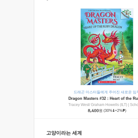
드래곤 마스터들에게 주어진 새로운 임
Tracey West/ Graham Howells (ILT)
|
Scholasti
8,400
원
(30%
+2%
)
고양이라는 세계