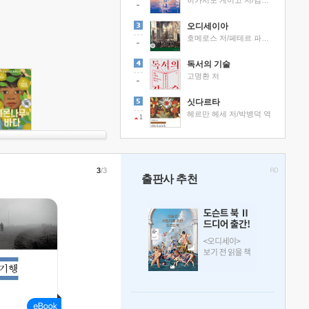
히가시노 게이고 저/김선영 역
오디세이아
호메로스 저/페테르 파울 루벤스 그림/박문재 역
독서의 기술
고명환 저
싯다르타
헤르만 헤세 저/박병덕 역
1
3
/3
출판사 추천