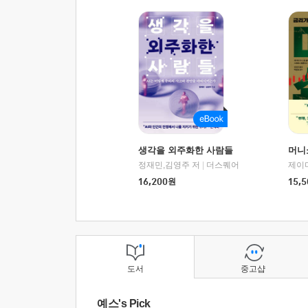
생각을 외주화한 사람들
머니
정재민,김영주 저
|
더스퀘어
16,200
원
15,5
도서
중고샵
예스's Pick