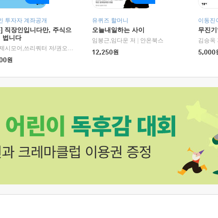
인 투자자 계좌공개
유퀴즈 할머니
이동진이
독] 직장인입니다만, 주식으
오늘내일하는 사이
무진기행
더 법니다
RHK)
임봉근,임다운 저
|
안온북스
김승옥 
서정,제시모어,쓰리쿼터 저/권오태,시그널리포트 편
|
경이로움
12,250
원
5,000
00
원