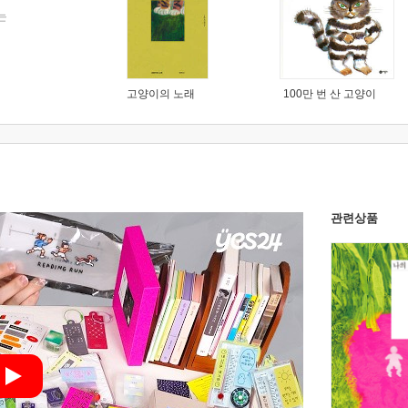
는
고양이의 노래
100만 번 산 고양이
관련상품