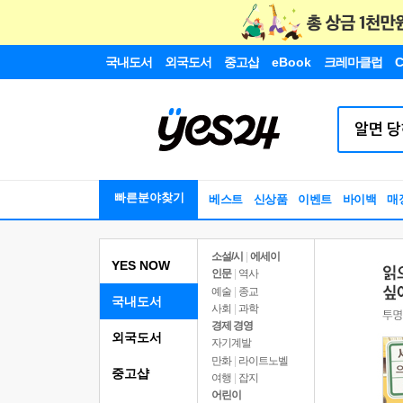
국내도서
외국도서
중고샵
eBook
크레마클럽
C
빠른분야찾기
베스트
신상품
이벤트
바이백
매
소설/시
|
에세이
YES NOW
인문
|
역사
예술
|
종교
국내도서
사회
|
과학
경제 경영
외국도서
자기계발
만화
|
라이트노벨
중고샵
여행
|
잡지
어린이