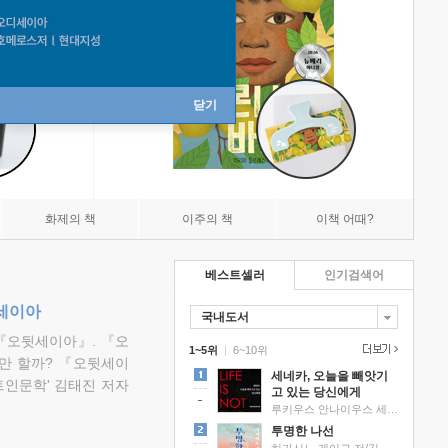
닫기
화제의 책
이주의 책
이책 어때?
베스트셀러
인기검색어
뒷세이아
국내도서
『오뒷세이아』. 『오
1~5위
|
6~10위
만 할까? 『오뒷세이
세네카, 오늘을 빼앗기
트인문학' 김태진 저자
고 있는 당신에게
루키우스 안나이우스 세네카 저/하와이 대저택 편역
투명한 나선