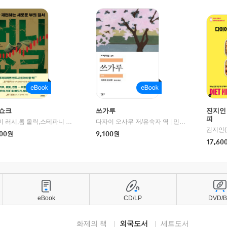
쇼크
쓰가루
진지인
피
제이미 러시,톰 올릭,스테파니 플랜더스 편저/임경은 역/박정호 감수
다자이 오사무 저/유숙자 역
|
교보문고
|
민음사
김지인(
00
원
9,100
원
17,60
eBook
CD/LP
DVD/
화제의 책
외국도서
세트도서