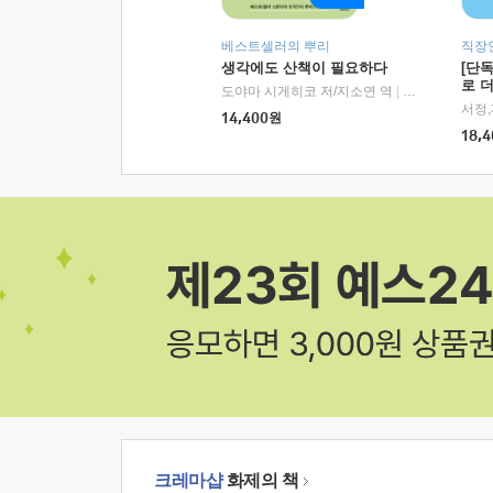
베스트셀러의 뿌리
직장
생각에도 산책이 필요하다
[단
로 
도야마 시게히코 저/지소연 역
|
알에이치코리아(
14,400
원
18,4
크레마샵
화제의 책