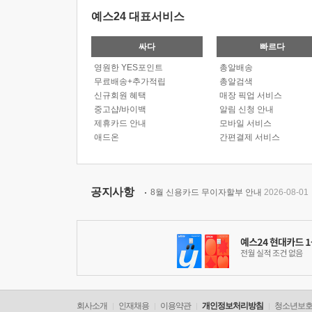
예스24 대표서비스
싸다
빠르다
영원한 YES포인트
총알배송
무료배송+추가적립
총알검색
신규회원 혜택
매장 픽업 서비스
중고샵/바이백
알림 신청 안내
제휴카드 안내
모바일 서비스
애드온
간편결제 서비스
공지사항
8월 신용카드 무이자할부 안내
2026-08-01
회사소개
인재채용
이용약관
개인정보처리방침
청소년보