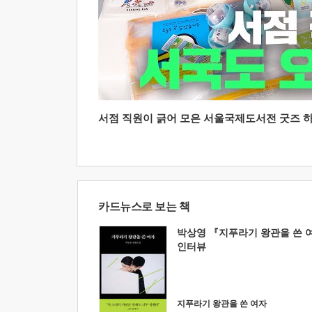
서점 직원이 긁어 모은 서울국제도서전 굿즈 하울
카드뉴스로 보는 책
박상영 『지푸라기 왕관을 쓴 
인터뷰
지푸라기 왕관을 쓴 여자