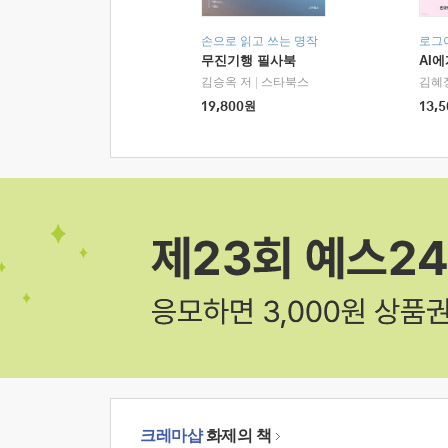
손으로 읽고 쓰는 명작
로그
무진기행 필사북
AI
김승옥 저
|
스타북스
김혜
19,800
원
13,5
크레마샵
화제의 책