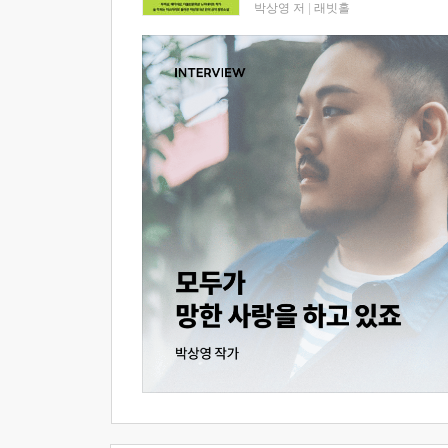
박상영 저
|
래빗홀