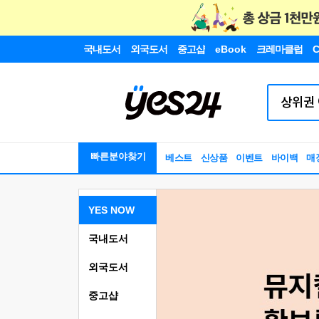
국내도서
외국도서
중고샵
eBook
크레마클럽
C
빠른분야찾기
베스트
신상품
이벤트
바이백
매
YES NOW
국내도서
외국도서
중고샵