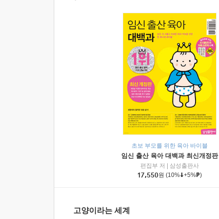
초보 부모를 위한 육아 바이블
임신 출산 육아 대백과 최신개정판
편집부 저
|
삼성출판사
17,550
원
(10%
+5%
)
고양이라는 세계