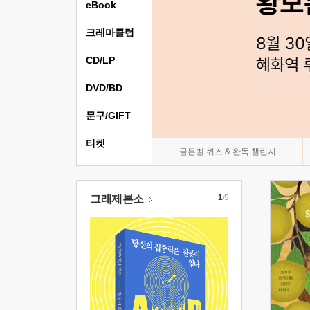
eBook
크레마클럽
CD/LP
DVD/BD
문구/GIFT
티켓
골든벨 퀴즈 & 완독 챌린지
그래제본소
1
/5