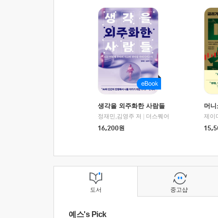
생각을 외주화한 사람들
머니
정재민,김영주 저
|
더스퀘어
16,200
원
15,5
도서
중고샵
예스's Pick