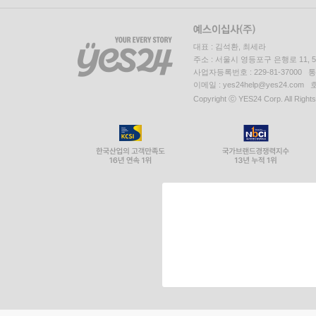
대표 : 김석환, 최세라
주소 : 서울시 영등포구 은행로 11,
사업자등록번호 : 229-81-37000 
이메일 : yes24help@yes24.c
Copyright ⓒ YES24 Corp. All Right