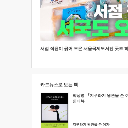
서점 직원이 긁어 모은 서울국제도서전 굿즈 하울
카드뉴스로 보는 책
박상영 『지푸라기 왕관을 쓴 
인터뷰
지푸라기 왕관을 쓴 여자