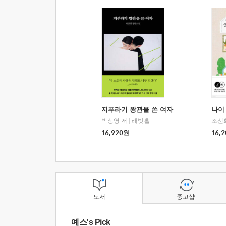
지푸라기 왕관을 쓴 여자
나이 
박상영 저
|
래빗홀
조선
16,920
원
16,2
도서
중고샵
예스's Pick