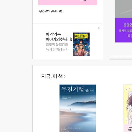
우아한 존버력
지금, 이 책