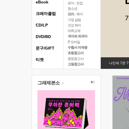
eBook
유아
|
전집
청소년
크레마클럽
요리
|
육아
가정 살림
CD/LP
건강 취미
대학교재
DVD/BD
국어와 외국어
IT 모바일
수험서 자격증
문구/GIFT
초등참고서
중등참고서
티켓
나민애 7문 
고등참고서
그래제본소
4
/5