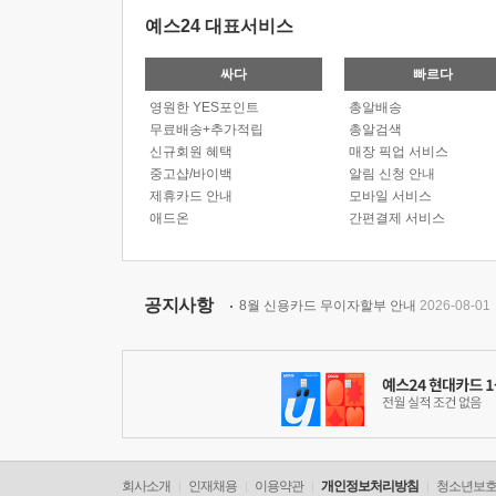
예스24 대표서비스
싸다
빠르다
영원한 YES포인트
총알배송
무료배송+추가적립
총알검색
신규회원 혜택
매장 픽업 서비스
중고샵/바이백
알림 신청 안내
제휴카드 안내
모바일 서비스
애드온
간편결제 서비스
공지사항
8월 신용카드 무이자할부 안내
2026-08-01
회사소개
인재채용
이용약관
개인정보처리방침
청소년보