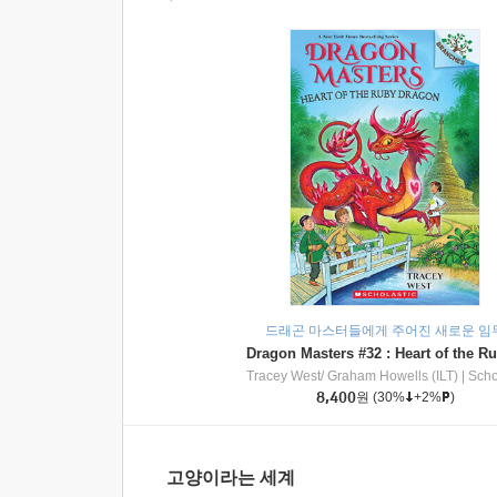
드래곤 마스터들에게 주어진 새로운 임
Tracey West/ Graham Howells (ILT)
|
Scholasti
8,400
원
(30%
+2%
)
고양이라는 세계