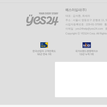
대표 : 김석환, 최세라
주소 : 서울시 영등포구 은행로 11,
사업자등록번호 : 229-81-37000 
이메일 : yes24help@yes24.c
Copyright ⓒ YES24 Corp. All Right