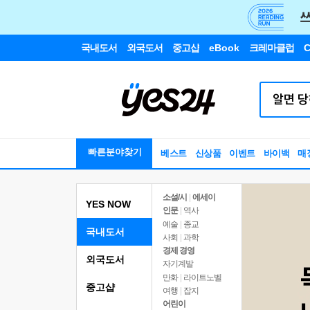
국내도서
외국도서
중고샵
eBook
크레마클럽
C
빠른분야찾기
베스트
신상품
이벤트
바이백
매
소설/시
|
에세이
YES NOW
인문
|
역사
예술
|
종교
국내도서
사회
|
과학
경제 경영
외국도서
자기계발
만화
|
라이트노벨
중고샵
여행
|
잡지
어린이