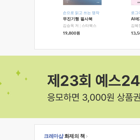
손으로 읽고 쓰는 명작
로그
무진기행 필사북
AI
김승옥 저
|
스타북스
김혜
19,800
원
13,5
크레마샵
화제의 책