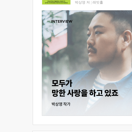
박상영 저
|
래빗홀