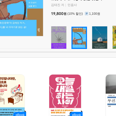
김태진 저
민음사
19,800
원
(10% 할인)
1,100원