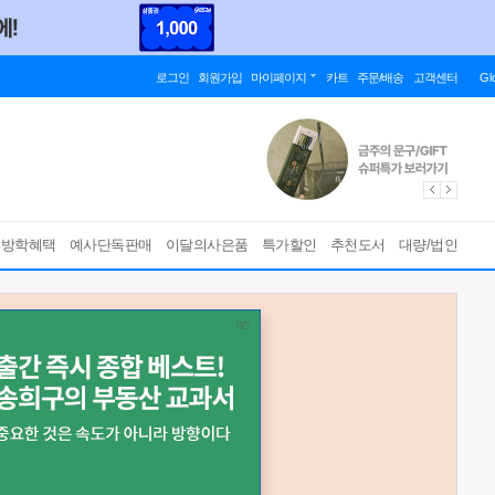
로그인
회원가입
마이페이지
카트
주문/배송
고객센터
Gl
름방학혜택
예사단독판매
이달의사은품
특가할인
추천도서
대량/법인