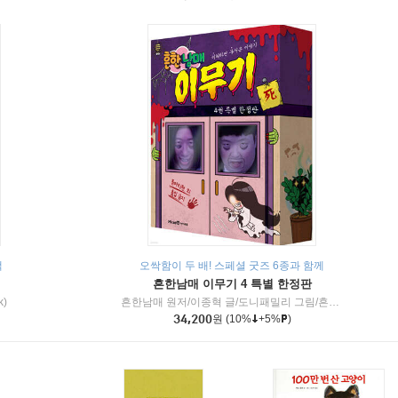
책
오싹함이 두 배! 스페셜 굿즈 6종과 함께
흔한남매 이무기 4 특별 한정판
k)
흔한남매 원저/이종혁 글/도니패밀리 그림/흔한컴퍼니 감수
34,200
원
(10%
+5%
)