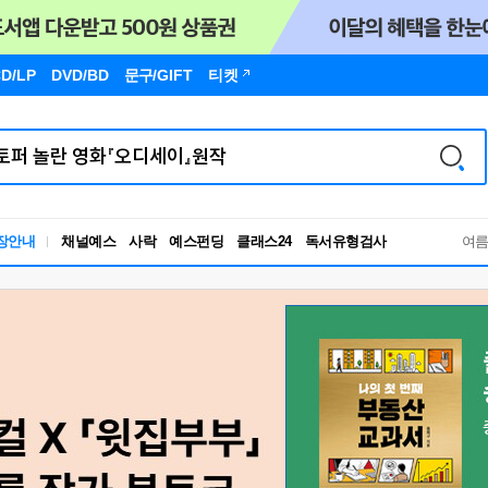
D/LP
DVD/BD
문구
/GIFT
티켓
독서유형검사
장안내
채널예스
사락
예스펀딩
클래스24
RBTI Lab
여
독서유형검사