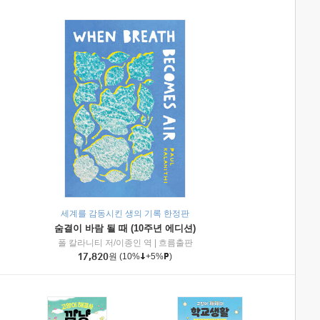
세계를 감동시킨 생의 기록 한정판
숨결이 바람 될 때 (10주년 에디션)
|
미래엔아이세움
폴 칼라니티 저/이종인 역
|
흐름출판
17,820
원
(10%
+5%
)