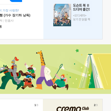
 가장 사랑한!
 (가수 장기하 낭독)
저
|
민음사
원
1
/3
2
/3