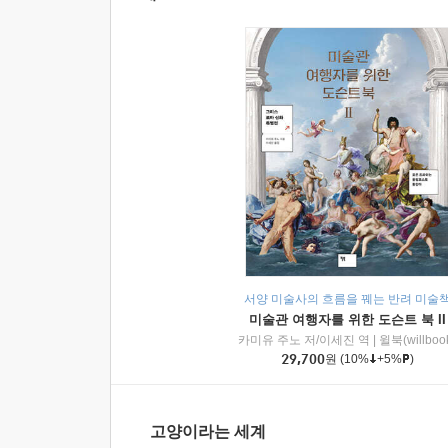
서양 미술사의 흐름을 꿰는 반려 미술
미술관 여행자를 위한 도슨트 북 II
카미유 주노 저/이세진 역
|
윌북(willboo
29,700
원
(10%
+5%
)
고양이라는 세계