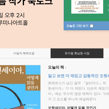
오늘은 그만 보기
이달의 혜택모음
뮤지컬 휴남동 서점
오늘의 책
알고 보면 더 재밌고 감동적인 오
호메로스가 남긴 걸작 『일리아스』와 
뒷세이아』가 더 재밌다. 단순히 재밌기
아』에는 무수히 많은 매력이 있다. '아
가 그 요소를 하나씩 해설해준다.
오뒷세이아, 어떻게 읽을 것인가