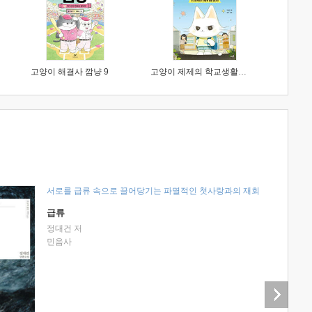
고양이 해결사 깜냥 9
고양이 제제의 학교생활 1 : 초등학생이 이렇게 힘들 줄이야
서로를 급류 속으로 끌어당기는 파멸적인 첫사랑과의 재회
급류
정대건 저
민음사