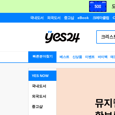
국내도서
외국도서
중고샵
eBook
크레마클럽
C
빠른분야찾기
베스트
신상품
이벤트
바이백
매
YES NOW
국내도서
외국도서
중고샵