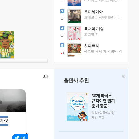
히가시노 게이고 저/김선영 역
오디세이아
호메로스 저/페테르 파울 루벤스 그림/박문재 역
독서의 기술
고명환 저
싯다르타
헤르만 헤세 저/박병덕 역
1
3
/3
출판사 추천