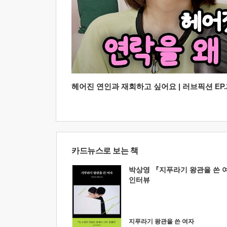
헤어진 연인과 재회하고 싶어요 | 러브픽션 EP.2
카드뉴스로 보는 책
박상영 『지푸라기 왕관을 쓴 
인터뷰
지푸라기 왕관을 쓴 여자