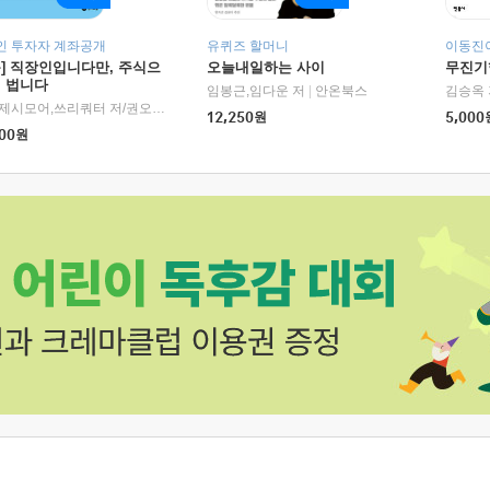
인 투자자 계좌공개
유퀴즈 할머니
이동진이
독] 직장인입니다만, 주식으
오늘내일하는 사이
무진기행
더 법니다
RHK)
임봉근,임다운 저
|
안온북스
김승옥 
서정,제시모어,쓰리쿼터 저/권오태,시그널리포트 편
|
경이로움
12,250
원
5,000
00
원