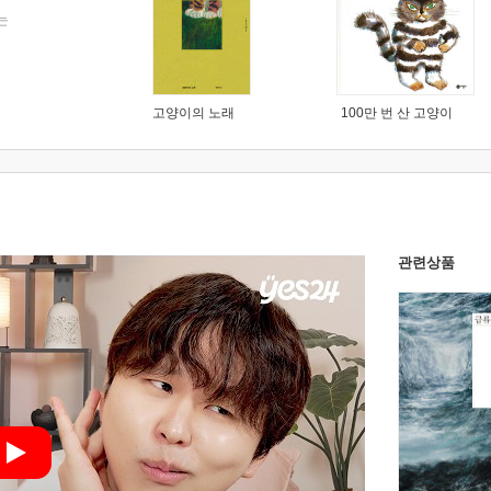
는
고양이의 노래
100만 번 산 고양이
관련상품