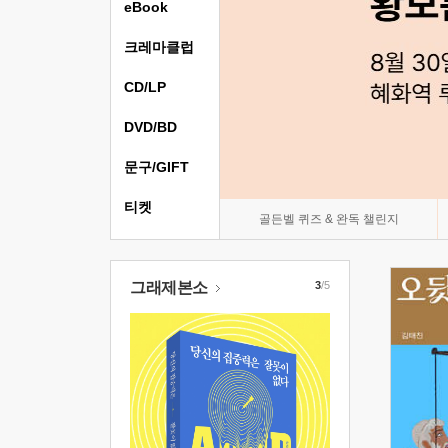
eBook
크레마클럽
CD/LP
DVD/BD
문구/GIFT
티켓
골든벨 퀴즈 & 완독 챌린지
그래제본소
3
/5