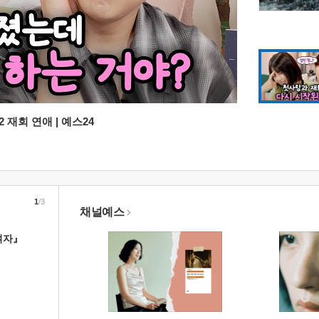
 재회 연애 | 예스24
1
/3
채널예스
여자』