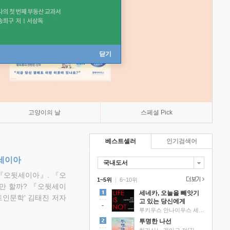
닫기
고양이의 날
스페셜 Pick
베스트셀러
인기검색어
뒷세이아
국내도서
『오뒷세이아』. 『오
1~5위
|
6~10위
만 할까? 『오뒷세이
세네카, 오늘을 빼앗기
트인문학' 김태진 저자
고 있는 당신에게
루키우스 안나이우스 세네카 저/하와이 대저택 편역
투명한 나선