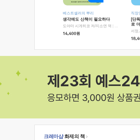
베스트셀러의 뿌리
직장
생각에도 산책이 필요하다
[단
로 
도야마 시게히코 저/지소연 역
|
알에이치코리아(
14,400
원
18,4
크레마샵
화제의 책