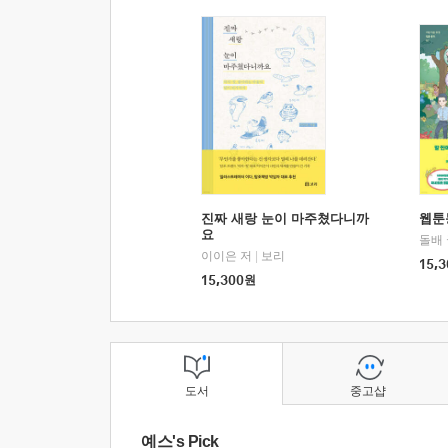
진짜 새랑 눈이 마주쳤다니까
웹툰
요
돌배
이이은 저
|
보리
15,3
15,300
원
도서
중고샵
예스's Pick