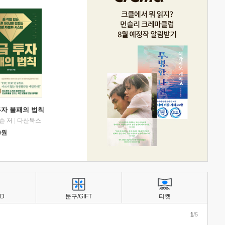
투자 불패의 법칙
슨 저
|
다산북스
0
원
BD
문구/GIFT
티켓
1
/5