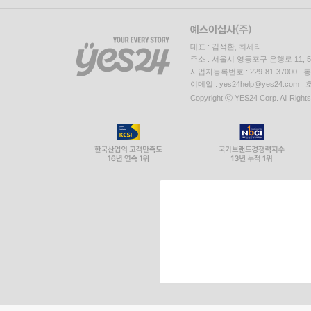
대표 : 김석환, 최세라
주소 : 서울시 영등포구 은행로 11,
사업자등록번호 : 229-81-37000 
이메일 : yes24help@yes24.c
Copyright ⓒ YES24 Corp. All Right