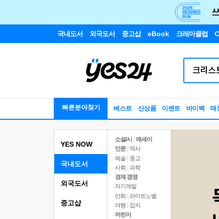
국내도서
외국도서
중고샵
eBook
크레마클럽
C
빠른분야찾기
베스트
신상품
이벤트
바이백
매
소설/시
|
에세이
YES NOW
인문
|
역사
예술
|
종교
국내도서
사회
|
과학
경제 경영
외국도서
자기계발
만화
|
라이트노벨
중고샵
여행
|
잡지
어린이