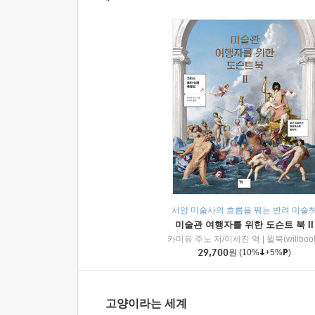
서양 미술사의 흐름을 꿰는 반려 미술
미술관 여행자를 위한 도슨트 북 II
카미유 주노 저/이세진 역
|
윌북(willboo
29,700
원
(10%
+5%
)
고양이라는 세계