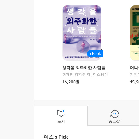
생각을 외주화한 사람들
머니
정재민,김영주 저
|
더스퀘어
16,200
원
15,5
도서
중고샵
예스's Pick