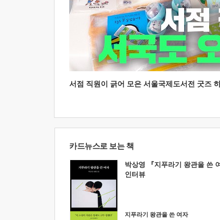
서점 직원이 긁어 모은 서울국제도서전 굿즈 하울
카드뉴스로 보는 책
박상영 『지푸라기 왕관을 쓴 
인터뷰
지푸라기 왕관을 쓴 여자