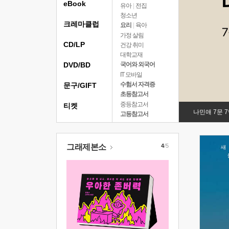
eBook
유아
|
전집
청소년
크레마클럽
요리
|
육아
가정 살림
CD/LP
건강 취미
대학교재
DVD/BD
국어와 외국어
IT 모바일
수험서 자격증
문구/GIFT
초등참고서
중등참고서
티켓
나민애 7문 
고등참고서
그래제본소
4
/5