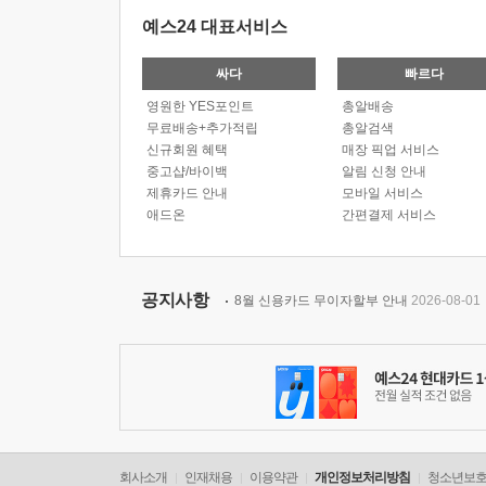
예스24 대표서비스
싸다
빠르다
영원한 YES포인트
총알배송
무료배송+추가적립
총알검색
신규회원 혜택
매장 픽업 서비스
중고샵/바이백
알림 신청 안내
제휴카드 안내
모바일 서비스
애드온
간편결제 서비스
공지사항
8월 신용카드 무이자할부 안내
2026-08-01
회사소개
인재채용
이용약관
개인정보처리방침
청소년보