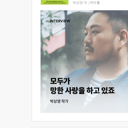
박상영 저
|
래빗홀