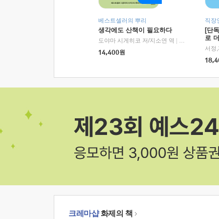
베스트셀러의 뿌리
직장
생각에도 산책이 필요하다
[단
로 
도야마 시게히코 저/지소연 역
|
알에이치코리아(
14,400
원
18,4
크레마샵
화제의 책