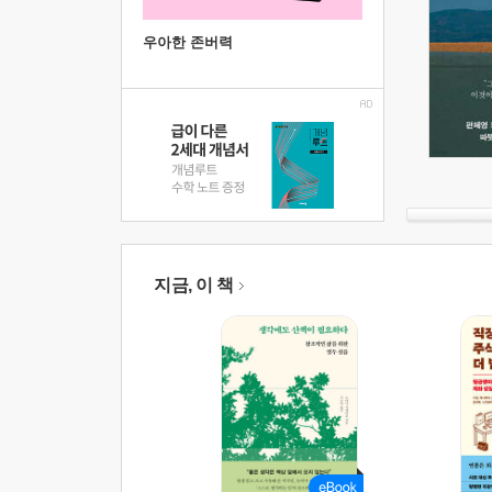
우아한 존버력
지금, 이 책