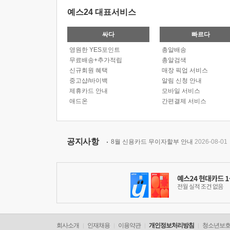
예스24 대표서비스
싸다
빠르다
영원한 YES포인트
총알배송
무료배송+추가적립
총알검색
신규회원 혜택
매장 픽업 서비스
중고샵/바이백
알림 신청 안내
제휴카드 안내
모바일 서비스
애드온
간편결제 서비스
공지사항
8월 신용카드 무이자할부 안내
2026-08-01
회사소개
인재채용
이용약관
개인정보처리방침
청소년보