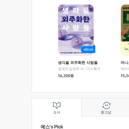
생각을 외주화한 사람들
머니
정재민,김영주 저
|
더스퀘어
16,200
원
15,5
도서
중고샵
예스's Pick