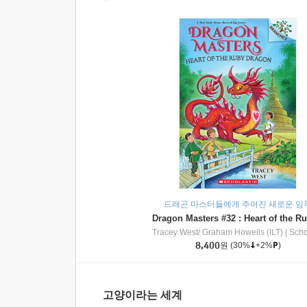
드래곤 마스터들에게 주어진 새로운 임
Tracey West/ Graham Howells (ILT)
|
Scholasti
8,400
원
(30%
+2%
)
고양이라는 세계