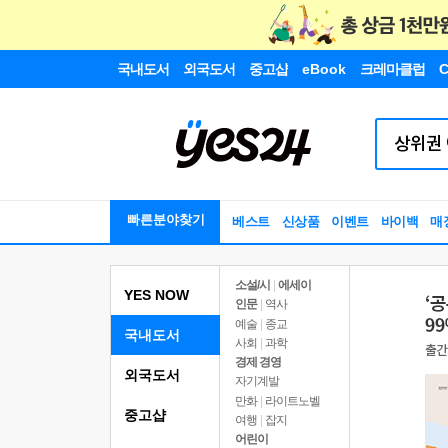
국내도서
외국도서
중고샵
eBook
크레마클럽
C
빠른분야찾기
베스트
신상품
이벤트
바이백
매
소설/시
|
에세이
YES NOW
인문
|
역사
예술
|
종교
국내도서
사회
|
과학
경제 경영
외국도서
자기계발
만화
|
라이트노벨
중고샵
여행
|
잡지
어린이