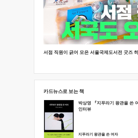
서점 직원이 긁어 모은 서울국제도서전 굿즈 하울
카드뉴스로 보는 책
박상영 『지푸라기 왕관을 쓴 
인터뷰
지푸라기 왕관을 쓴 여자