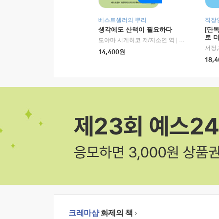
베스트셀러의 뿌리
직장
생각에도 산책이 필요하다
[단
로 
도야마 시게히코 저/지소연 역
|
알에이치코리아(
14,400
원
18,4
크레마샵
화제의 책