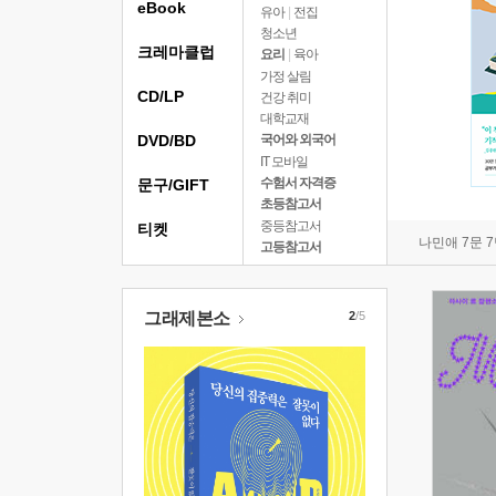
eBook
유아
|
전집
청소년
크레마클럽
요리
|
육아
가정 살림
CD/LP
건강 취미
대학교재
DVD/BD
국어와 외국어
IT 모바일
수험서 자격증
문구/GIFT
초등참고서
중등참고서
티켓
나민애 7문 
고등참고서
그래제본소
2
/5