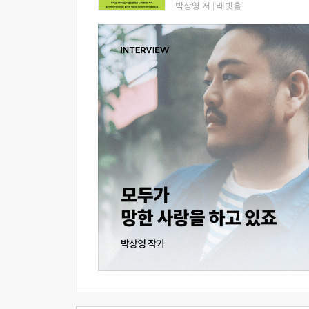
박상영 저
|
래빗홀