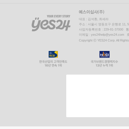
대표 : 김석환, 최세라
주소 : 서울시 영등포구 은행로 11,
사업자등록번호 : 229-81-37000 
이메일 : yes24help@yes24.c
Copyright ⓒ YES24 Corp. All Right