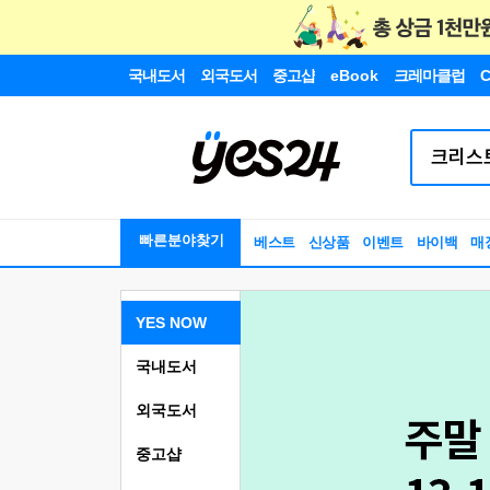
국내도서
외국도서
중고샵
eBook
크레마클럽
C
빠른분야찾기
베스트
신상품
이벤트
바이백
매
YES NOW
국내도서
외국도서
중고샵