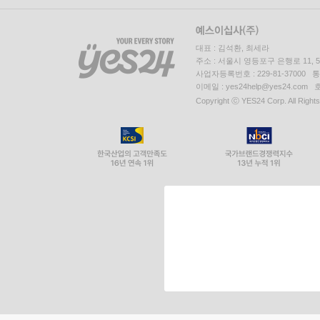
대표 : 김석환, 최세라
주소 : 서울시 영등포구 은행로 11,
사업자등록번호 : 229-81-37000 
이메일 : yes24help@yes24.c
Copyright ⓒ YES24 Corp. All Right