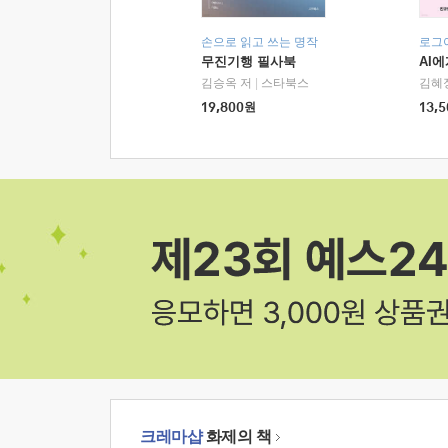
손으로 읽고 쓰는 명작
로그
무진기행 필사북
AI
김승옥 저
|
스타북스
김혜
19,800
원
13,5
크레마샵
화제의 책