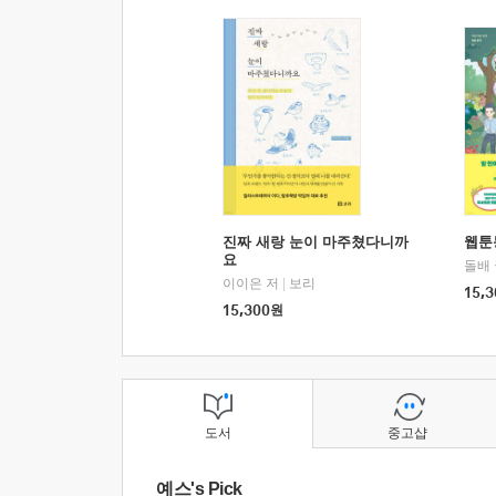
진짜 새랑 눈이 마주쳤다니까
웹툰
요
돌배
이이은 저
|
보리
15,3
15,300
원
도서
중고샵
예스's Pick