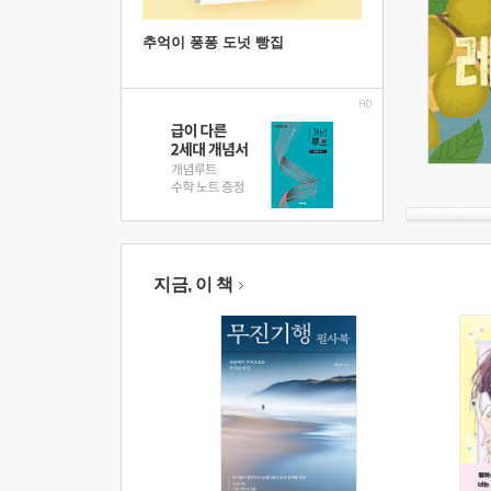
추억이 퐁퐁 도넛 빵집
지금, 이 책