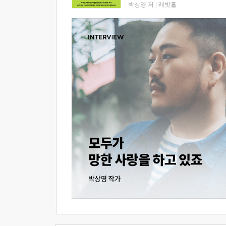
박상영 저
|
래빗홀