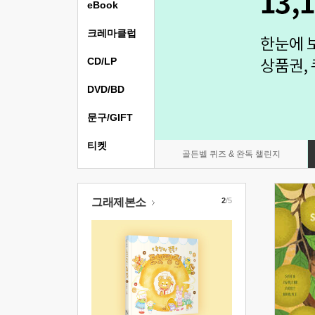
eBook
크레마클럽
CD/LP
DVD/BD
문구/GIFT
티켓
골든벨 퀴즈 & 완독 챌린지
그래제본소
2
/5