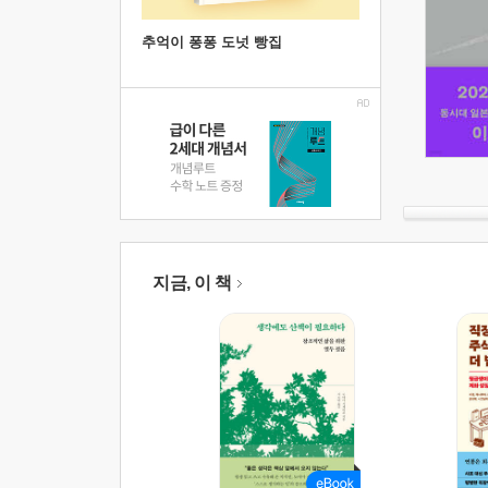
추억이 퐁퐁 도넛 빵집
지금, 이 책