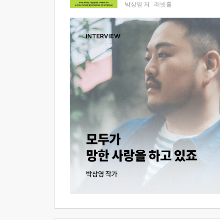
박상영 저
|
래빗홀