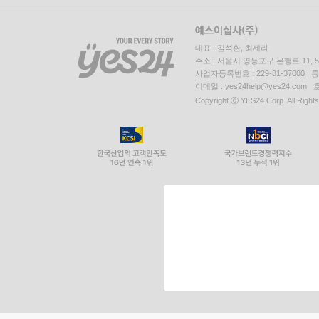
대표 : 김석환, 최세라
주소 : 서울시 영등포구 은행로 11,
사업자등록번호 : 229-81-37000 
이메일 : yes24help@yes24.c
Copyright ⓒ YES24 Corp. All Right