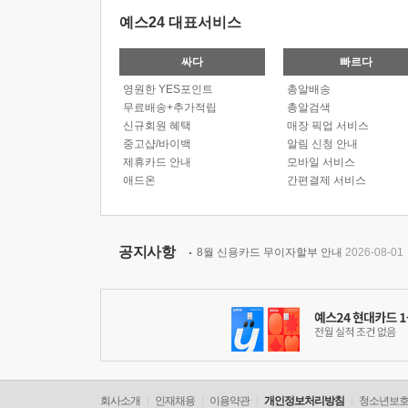
예스24 대표서비스
싸다
빠르다
영원한 YES포인트
총알배송
무료배송+추가적립
총알검색
신규회원 혜택
매장 픽업 서비스
중고샵/바이백
알림 신청 안내
제휴카드 안내
모바일 서비스
애드온
간편결제 서비스
공지사항
8월 신용카드 무이자할부 안내
2026-08-01
회사소개
인재채용
이용약관
개인정보처리방침
청소년보