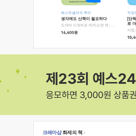
베스트셀러의 뿌리
직장
생각에도 산책이 필요하다
[단
로 
도야마 시게히코 저/지소연 역
|
알에이치코리아(
14,400
원
18,4
크레마샵
화제의 책