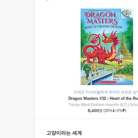
드래곤 마스터들에게 주어진 새로운 임
Tracey West/ Graham Howells (ILT)
|
Scholasti
8,400
원
(30%
+2%
)
고양이라는 세계