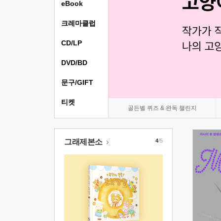
eBook
크레마클럽
CD/LP
DVD/BD
문구/GIFT
티켓
골든벨 퀴즈 & 완독 챌린지
그래제본소
4
/5