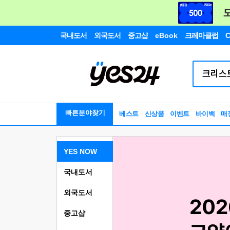
국내도서
외국도서
중고샵
eBook
크레마클럽
C
빠른분야찾기
베스트
신상품
이벤트
바이백
매
YES NOW
국내도서
외국도서
중고샵