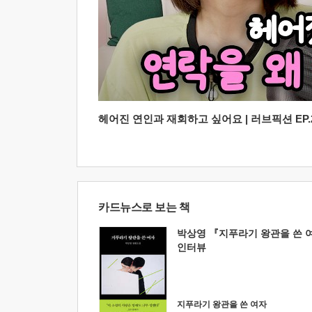
헤어진 연인과 재회하고 싶어요 | 러브픽션 EP.2
카드뉴스로 보는 책
박상영 『지푸라기 왕관을 쓴 
인터뷰
지푸라기 왕관을 쓴 여자