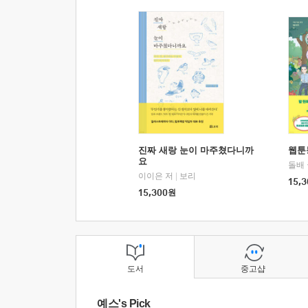
진짜 새랑 눈이 마주쳤다니까
웹툰
요
돌배
이이은 저
|
보리
15,3
15,300
원
도서
중고샵
예스's Pick