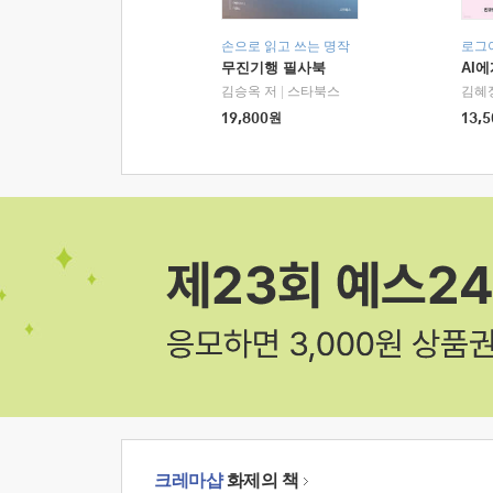
손으로 읽고 쓰는 명작
로그
무진기행 필사북
AI
김승옥 저
|
스타북스
김혜
19,800
원
13,5
크레마샵
화제의 책