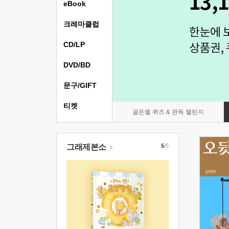
eBook
크레마클럽
CD/LP
DVD/BD
문구/GIFT
티켓
골든벨 퀴즈 & 완독 챌린지
그래제본소
5
/5