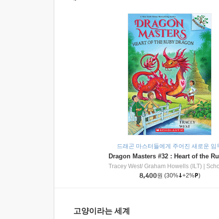
드래곤 마스터들에게 주어진 새로운 임
Tracey West/ Graham Howells (ILT)
|
Scholasti
8,400
원
(30%
+2%
)
고양이라는 세계