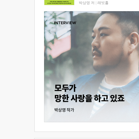
박상영 저
|
래빗홀