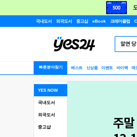
국내도서
외국도서
중고샵
eBook
크레마클럽
C
빠른분야찾기
베스트
신상품
이벤트
바이백
매
YES NOW
국내도서
외국도서
중고샵