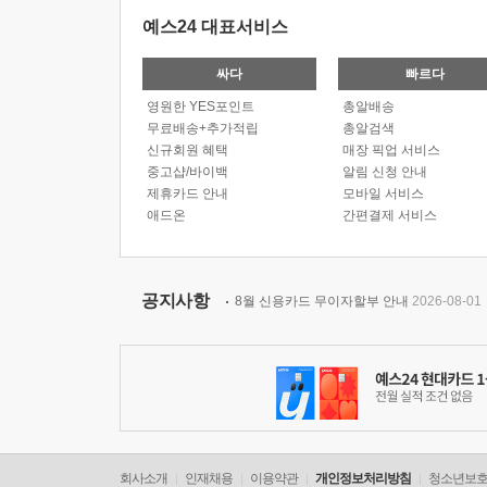
예스24 대표서비스
싸다
빠르다
영원한 YES포인트
총알배송
무료배송+추가적립
총알검색
신규회원 혜택
매장 픽업 서비스
중고샵/바이백
알림 신청 안내
제휴카드 안내
모바일 서비스
애드온
간편결제 서비스
공지사항
8월 신용카드 무이자할부 안내
2026-08-01
회사소개
인재채용
이용약관
개인정보처리방침
청소년보