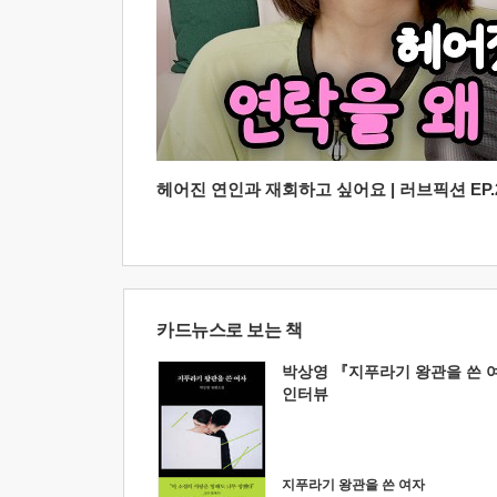
헤어진 연인과 재회하고 싶어요 | 러브픽션 EP.2
카드뉴스로 보는 책
박상영 『지푸라기 왕관을 쓴 
인터뷰
지푸라기 왕관을 쓴 여자