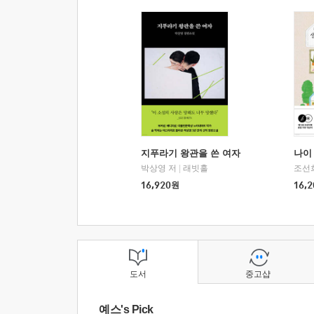
지푸라기 왕관을 쓴 여자
나이 
박상영 저
|
래빗홀
조선
16,920
원
16,2
도서
중고샵
예스's Pick