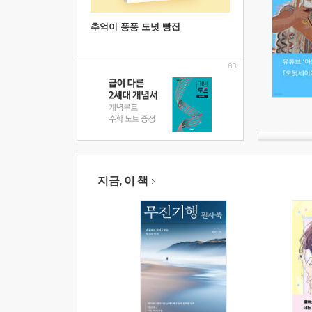
추억이 퐁퐁 도넛 빵집
지금, 이 책