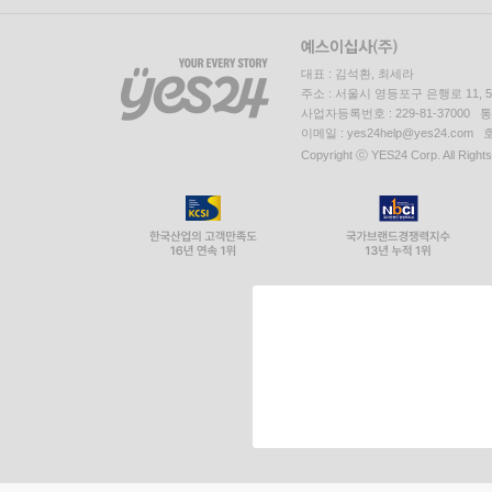
대표 : 김석환, 최세라
주소 : 서울시 영등포구 은행로 11,
사업자등록번호 : 229-81-37000 
이메일 : yes24help@yes24.c
Copyright ⓒ YES24 Corp. All Right