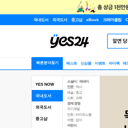
국내도서
외국도서
중고샵
eBook
크레마클럽
C
빠른분야찾기
베스트
신상품
이벤트
바이백
매
소설/시
|
에세이
YES NOW
인문
|
역사
예술
|
종교
국내도서
사회
|
과학
경제 경영
외국도서
자기계발
만화
|
라이트노벨
중고샵
여행
|
잡지
어린이