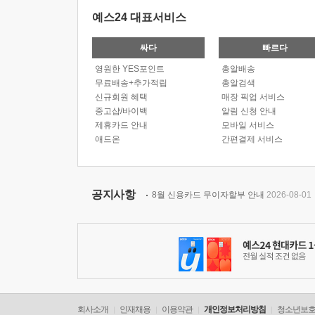
예스24 대표서비스
싸다
빠르다
영원한 YES포인트
총알배송
무료배송+추가적립
총알검색
신규회원 혜택
매장 픽업 서비스
중고샵/바이백
알림 신청 안내
제휴카드 안내
모바일 서비스
애드온
간편결제 서비스
공지사항
8월 신용카드 무이자할부 안내
2026-08-01
회사소개
인재채용
이용약관
개인정보처리방침
청소년보