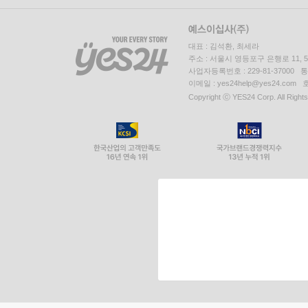
대표 : 김석환, 최세라
주소 : 서울시 영등포구 은행로 11,
사업자등록번호 : 229-81-37000 
이메일 : yes24help@yes24.c
Copyright ⓒ YES24 Corp. All Right