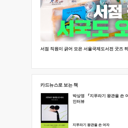
서점 직원이 긁어 모은 서울국제도서전 굿즈 하울
카드뉴스로 보는 책
박상영 『지푸라기 왕관을 쓴 
인터뷰
지푸라기 왕관을 쓴 여자