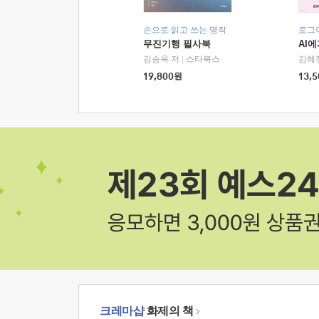
손으로 읽고 쓰는 명작
로그
무진기행 필사북
AI
김승옥 저
|
스타북스
김혜
19,800
원
13,5
크레마샵
화제의 책