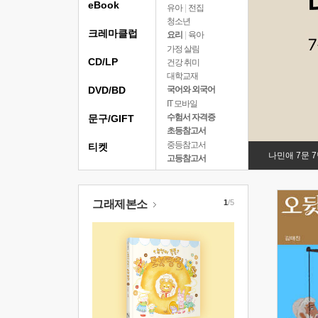
eBook
유아
|
전집
청소년
크레마클럽
요리
|
육아
가정 살림
CD/LP
건강 취미
대학교재
DVD/BD
국어와 외국어
IT 모바일
수험서 자격증
문구/GIFT
초등참고서
중등참고서
티켓
나민애 7문 
고등참고서
그래제본소
1
/5