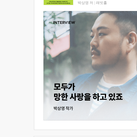
박상영 저
|
래빗홀