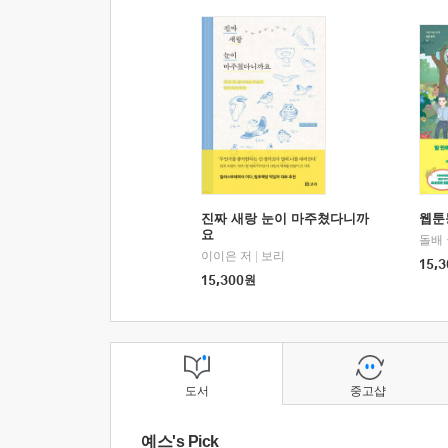
진짜 새랑 눈이 마주쳤다니까
웹툰
요
돌배
이이은 저
|
보리
15,3
15,300
원
도서
중고샵
예스's Pick