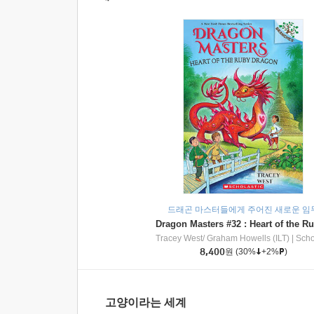
드래곤 마스터들에게 주어진 새로운 임
Tracey West/ Graham Howells (ILT)
|
Scholasti
8,400
원
(30%
+2%
)
고양이라는 세계