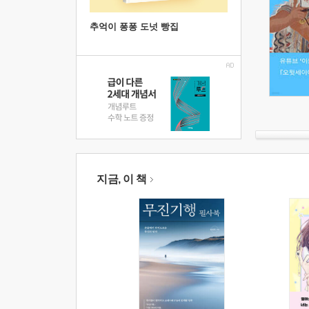
추억이 퐁퐁 도넛 빵집
지금, 이 책