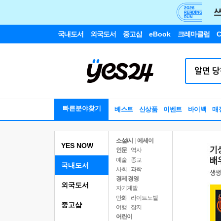
국내도서
외국도서
중고샵
eBook
크레마클럽
C
빠른분야찾기
베스트
신상품
이벤트
바이백
매
소설/시
|
에세이
YES NOW
인문
|
역사
예술
|
종교
국내도서
사회
|
과학
경제 경영
외국도서
자기계발
만화
|
라이트노벨
중고샵
여행
|
잡지
어린이