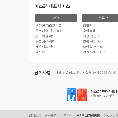
예스24 대표서비스
싸다
빠르다
영원한 YES포인트
총알배송
무료배송+추가적립
총알검색
신규회원 혜택
매장 픽업 서비스
중고샵/바이백
알림 신청 안내
제휴카드 안내
모바일 서비스
애드온
간편결제 서비스
공지사항
8월 신용카드 무이자할부 안내
2026-08-01
회사소개
인재채용
이용약관
개인정보처리방침
청소년보