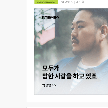
박상영 저
|
래빗홀