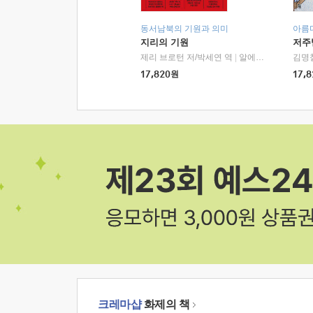
동서남북의 기원과 의미
아름
지리의 기원
저주
제리 브로턴 저/박세연 역
|
알에이치코리아(RHK)
김명
17,820
원
17,8
크레마샵
화제의 책