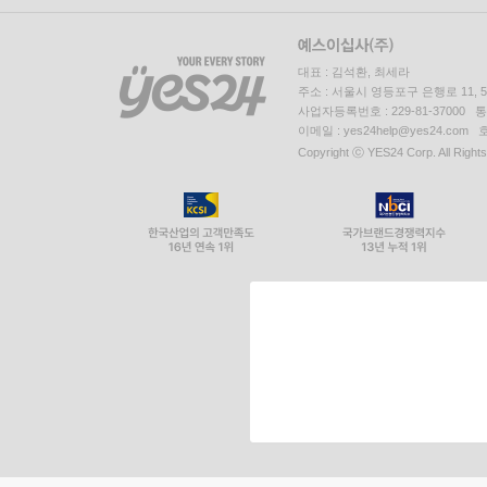
대표 : 김석환, 최세라
주소 : 서울시 영등포구 은행로 11,
사업자등록번호 : 229-81-37000 
이메일 : yes24help@yes24.c
Copyright ⓒ YES24 Corp. All Right