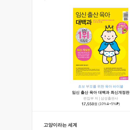
초보 부모를 위한 육아 바이블
임신 출산 육아 대백과 최신개정판
편집부 저
|
삼성출판사
17,550
원
(10%
+5%
)
고양이라는 세계