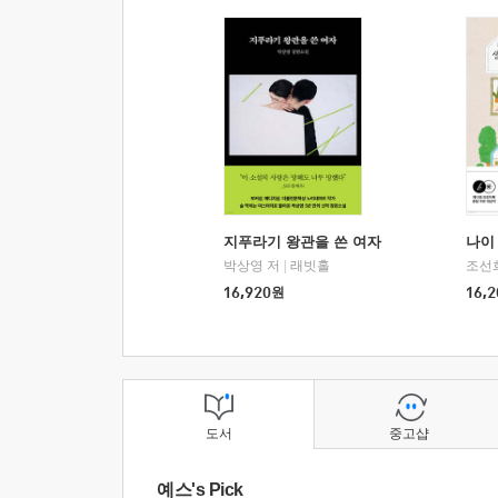
지푸라기 왕관을 쓴 여자
나이 
박상영 저
|
래빗홀
조선
16,920
원
16,2
도서
중고샵
예스's Pick