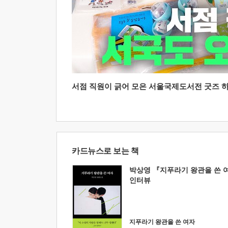
서점 직원이 긁어 모은 서울국제도서전 굿즈 하울
카드뉴스로 보는 책
박상영 『지푸라기 왕관을 쓴 
인터뷰
지푸라기 왕관을 쓴 여자